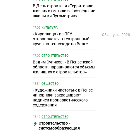
В День строителя «Территорию
жизни» отметили за возведение
школы в «Лугометрии»
17:02
КУЛЬТУРА
«Кириллица» из ПГУ
08 августа 2026
отправляется в театральный
круиз на теплоходе по Волге
17:00
СТРОИТЕЛЬСТВО
Вадим Супиков: «В Пензенской
области наращиваются объемы
жилищного строительства»
16:54
ОБЩЕСТВО
«Художники чистоты»: в Пензе
чиновники закрашивают
надписи пронаркотического
содержания
16:49
СТРОИТЕЛЬСТВО
Строительство -
системообразующая