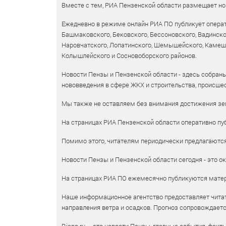
Вместе с тем, РИА Пензенской области размещает нов
Ежедневно в режиме онлайн РИА ПО публикует операт
Башмаковского, Бековского, Бессоновского, Вадинско
Наровчатского, Лопатинского, Шемышейского, Камешки
Колышлейского и Сосновоборского районов.
Новости Пензы и Пензенской области - здесь собраны
нововведения в сфере ЖКХ и строительства, происшес
Мы также не оставляем без внимания достижения зем
На страницах РИА Пензенской области оперативно пуб
Помимо этого, читателям периодически предлагаются 
Новости Пензы и Пензенской области сегодня - это ок
На страницах РИА ПО ежемесячно публикуются матери
Наше информационное агентство предоставляет читат
направления ветра и осадков. Прогноз сопровождает
Riapo.ru – это новости Пензы, главные события, факт