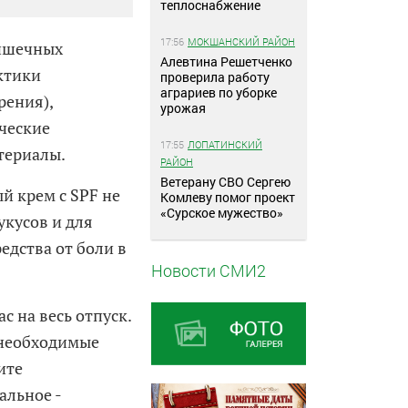
теплоснабжение
17:56
МОКШАНСКИЙ РАЙОН
кишечных
Алевтина Решетченко
ктики
проверила работу
аграриев по уборке
рения),
урожая
ческие
17:55
ЛОПАТИНСКИЙ
териалы.
РАЙОН
Ветерану СВО Сергею
й крем с SPF не
Комлеву помог проект
«Сурское мужество»
 укусов и для
едства от боли в
Новости СМИ2
с на весь отпуск.
 необходимые
ите
альное -