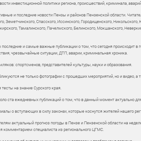
ости инвестиционной политики региона, происшествий, криминала, аварий
ивные и последние новости Пензы и районов Пензенской области. Читател
го, Земетчинского, Спасского, Иссинского, Городищенского, Никольского,
рского, Тамалинского, Пачелмского, Белинского, Мокшанского, Неверкин
 последние и самые важные публикации о том, что сегодня происходит в г
твия, чрезвычайные ситуации, ДТП, аварии, криминальная хроника.
ляков: спортсменов, представителей культуры, науки и образования.
ликуются не только фотографии с прошедших мероприятий, но и видео, а 
тесты на знание Сурского края.
оло ста ежедневных публикаций о том, что в данный момент актуально для
алы о вступающих в силу законах, которые коснутся жителей нашего рег
елям актуальный прогноз погоды в Пензе и Пензенской области на недел
ся комментарием специалиста из регионального ЦГМС.
ы и мнения об актуальных и насущных вопросах и проблемах в регионе.