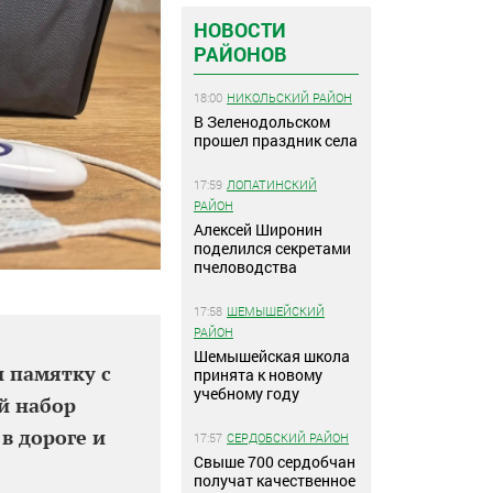
НОВОСТИ
РАЙОНОВ
18:00
НИКОЛЬСКИЙ РАЙОН
В Зеленодольском
прошел праздник села
17:59
ЛОПАТИНСКИЙ
РАЙОН
Алексей Широнин
поделился секретами
пчеловодства
17:58
ШЕМЫШЕЙСКИЙ
РАЙОН
Шемышейская школа
 памятку с
принята к новому
учебному году
й набор
в дороге и
17:57
СЕРДОБСКИЙ РАЙОН
Свыше 700 сердобчан
получат качественное