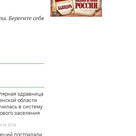
ха. Берегите себя
лярная здравница
енской области
чилась в систему
ового заселения
уста 2026
лещей пострадали