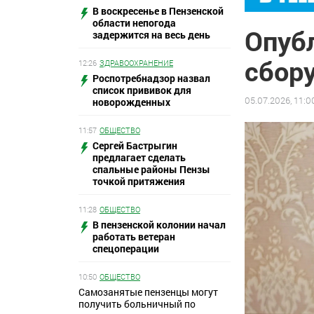
В воскресенье в Пензенской
области непогода
Опуб
задержится на весь день
сбор
12:26
ЗДРАВООХРАНЕНИЕ
Роспотребнадзор назвал
список прививок для
05.07.2026, 11:0
новорожденных
11:57
ОБЩЕСТВО
Сергей Бастрыгин
предлагает сделать
спальные районы Пензы
точкой притяжения
11:28
ОБЩЕСТВО
В пензенской колонии начал
работать ветеран
спецоперации
10:50
ОБЩЕСТВО
Самозанятые пензенцы могут
получить больничный по