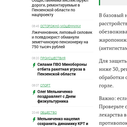
Общественники инспектируют
дороги, ремонтируемые в
Пензенской области по
В базовый 
нацпроекту
расстройст
08:45
ОСТОРОЖНО, МОШЕННИКИ
обезвожива
Лжечиновник, липовый силовик
и псевдоюрист обманули
жаропонижа
земетчинскую пенсионерку на
750 тысяч рублей
(антигиста
08:20
ПРОИСШЕСТВИЯ
Для защиты
Силами ПВО Минобороны
ниже 30, ре
отбита ракетная угроза в
Пензенской области
обработки с
горле.
08:07
СПОРТ
Олег Мельниченко
поздравляет с Днем
Важно: если
физкультурника
Проверьте 
20:46
ОБЩЕСТВО
лекарства 
Мельниченко нацелил
противопок
сохранить динамику КРТ и