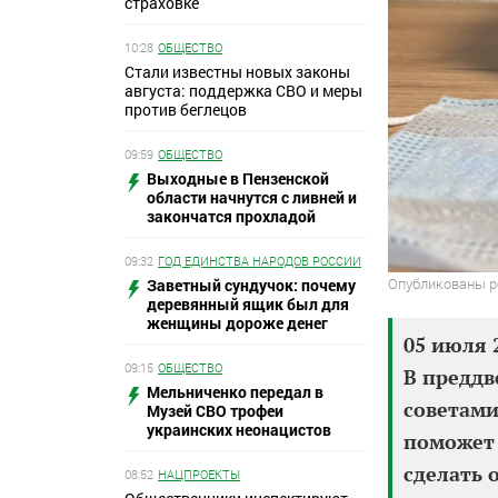
страховке
10:28
ОБЩЕСТВО
Стали известны новых законы
августа: поддержка СВО и меры
против беглецов
09:59
ОБЩЕСТВО
Выходные в Пензенской
области начнутся с ливней и
закончатся прохладой
09:32
ГОД ЕДИНСТВА НАРОДОВ РОССИИ
Опубликованы р
Заветный сундучок: почему
деревянный ящик был для
женщины дороже денег
05 июля 
09:15
ОБЩЕСТВО
В преддв
Мельниченко передал в
советами
Музей СВО трофеи
украинских неонацистов
поможет 
сделать 
08:52
НАЦПРОЕКТЫ