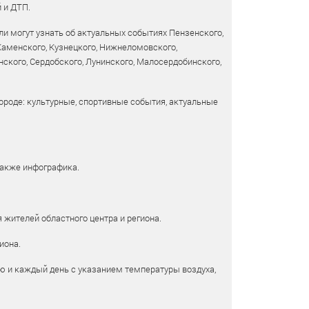
 и ДТП.
и могут узнать об актуальных событиях Пензенского,
 Каменского, Кузнецкого, Нижнеломовского,
ского, Сердобского, Лунинского, Малосердобинского,
ороде: культурные, спортивные события, актуальные
также инфографика.
 жителей областного центра и региона.
иона.
ю и каждый день с указанием температуры воздуха,