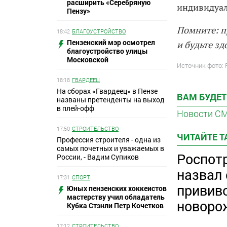
расширить «Серебряную
индивидуал
Пензу»
Помните: п
18:42
БЛАГОУСТРОЙСТВО
Пензенский мэр осмотрел
и будьте зд
благоустройство улицы
Московской
Источник фото:
18:18
ГВАРДЕЕЦ
На сборах «Гвардеец» в Пензе
ВАМ БУДЕТ
названы претенденты на выход
в плей-офф
Новости С
17:50
СТРОИТЕЛЬСТВО
ЧИТАЙТЕ 
Профессия строителя - одна из
самых почетных и уважаемых в
Роспот
России, - Вадим Супиков
назвал
17:31
СПОРТ
привив
Юных пензенских хоккеистов
мастерству учил обладатель
новоро
Кубка Стэнли Петр Кочетков
17:12
СТРОИТЕЛЬСТВО