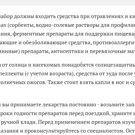
набор должны входить средства при отравлениях и 
вах (сорбенты, водно-солевые растворы для профила
ния, ферментные препараты для поддержки пищева
ющие и обезболивающие средства, противоаллерги
минные) препараты, антисептики и перевязочные ма
 от солнца и насекомых понадобятся солнцезащитны
пелленты (с учетом возраста), средства от зуда после
олнечных ожогов. Также стоит взять капли в нос и ср
 вы принимаете лекарства постоянно - возьмите запа
сроки годности препаратов перед поездкой, храните
в ручной клади. Перед применением препаратов изуч
азания и проконсультируйтесь со специалистом. Ост