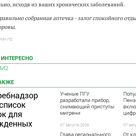
ьно, исходя из ваших хронических заболеваний.
равильно собранная аптечка - залог спокойного отды
оровы.
 РИА ПО
 ИНТЕРЕСНО
МИ2
ТАКЖЕ
ребнадзор
Ученые ПГУ
Попу
разработали прибор,
Пенз
 список
снимающий приступы
вклю
ок для
мигрени
цифр
жденных
07 августа 2026
07 авг
Глава регионального
От к