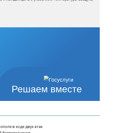
Решаем вместе
ополе в ходе двух атак
5 беспилотников -