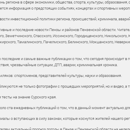
ь региона в сфере экономики, общества, спорта, культуры, образования, 
уется информация о предстоящих событиях, концертах и спортивных мероп
ости инвестиционной политики региона, происшествий, криминала, аварий
ивные и последние новости Пензы и районов Пензенской области. Читател
го, Земетчинского, Спасского, Иссинского, Городищенского, Никольского,
рского, Тамалинского, Пачелмского, Белинского, Мокшанского, Неверкин
 последние и самые важные публикации о том, что сегодня происходит в г
твия, чрезвычайные ситуации, ДТП, аварии, криминальная хроника.
ляков: спортсменов, представителей культуры, науки и образования.
ликуются не только фотографии с прошедших мероприятий, но и видео, а 
тесты на знание Сурского края.
оло ста ежедневных публикаций о том, что в данный момент актуально для
алы о вступающих в силу законах, которые коснутся жителей нашего рег
елям актуальный прогноз погоды в Пензе и Пензенской области на недел