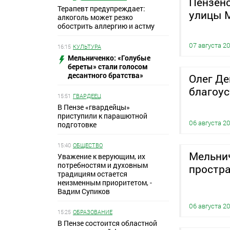
Пензенс
Терапевт предупреждает:
улицы 
алкоголь может резко
обострить аллергию и астму
07 августа 2
16:15
КУЛЬТУРА
Мельниченко: «Голубые
береты» стали голосом
десантного братства»
Олег Де
благоус
15:51
ГВАРДЕЕЦ
В Пензе «гвардейцы»
приступили к парашютной
06 августа 2
подготовке
15:40
ОБЩЕСТВО
Мельни
Уважение к верующим, их
потребностям и духовным
простра
традициям остается
неизменным приоритетом, -
Вадим Супиков
06 августа 2
15:25
ОБРАЗОВАНИЕ
В Пензе состоится областной