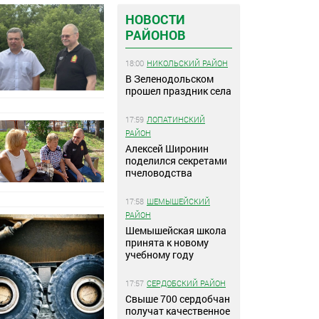
НОВОСТИ
РАЙОНОВ
18:00
НИКОЛЬСКИЙ РАЙОН
В Зеленодольском
прошел праздник села
17:59
ЛОПАТИНСКИЙ
РАЙОН
Алексей Широнин
поделился секретами
пчеловодства
17:58
ШЕМЫШЕЙСКИЙ
РАЙОН
Шемышейская школа
принята к новому
учебному году
17:57
СЕРДОБСКИЙ РАЙОН
Свыше 700 сердобчан
получат качественное