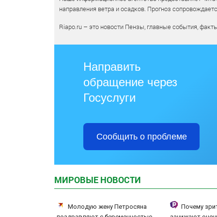
направления ветра и осадков. Прогноз сопровождает
Riapo.ru – это новости Пензы, главные события, факт
Направить
обращение через
Госуслуги
Сообщить о проблеме
МИРОВЫЕ НОВОСТИ
Молодую жену Петросяна
Почему зри
поздравляют с беременностью
занижают оцен