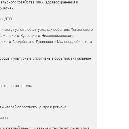
сельского хозяйства, ЖКХ, здравоохранения и
риятиях.
 и ДТП.
и могут узнать об актуальных событиях Пензенского,
 Каменского, Кузнецкого, Нижнеломовского,
ского, Сердобского, Лунинского, Малосердобинского,
ороде: культурные, спортивные события, актуальные
также инфографика.
 жителей областного центра и региона.
иона.
ю и каждый день с указанием температуры воздуха,