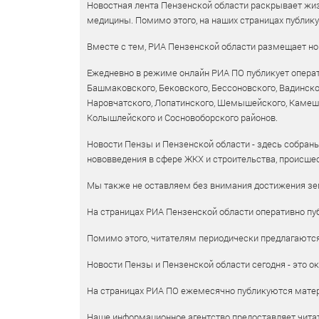
Новостная лента Пензенской области раскрывает жизн
медицины. Помимо этого, на наших страницах публик
Вместе с тем, РИА Пензенской области размещает нов
Ежедневно в режиме онлайн РИА ПО публикует операт
Башмаковского, Бековского, Бессоновского, Вадинско
Наровчатского, Лопатинского, Шемышейского, Камешки
Колышлейского и Сосновоборского районов.
Новости Пензы и Пензенской области - здесь собраны
нововведения в сфере ЖКХ и строительства, происшес
Мы также не оставляем без внимания достижения зем
На страницах РИА Пензенской области оперативно пуб
Помимо этого, читателям периодически предлагаются 
Новости Пензы и Пензенской области сегодня - это ок
На страницах РИА ПО ежемесячно публикуются матери
Наше информационное агентство предоставляет читат