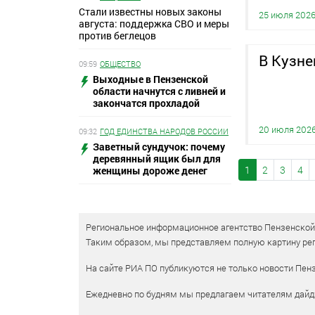
Стали известны новых законы
25 июля 202
августа: поддержка СВО и меры
против беглецов
В Кузне
09:59
ОБЩЕСТВО
Выходные в Пензенской
области начнутся с ливней и
закончатся прохладой
20 июля 202
09:32
ГОД ЕДИНСТВА НАРОДОВ РОССИИ
Заветный сундучок: почему
деревянный ящик был для
1
2
3
4
женщины дороже денег
Региональное информационное агентство Пензенской о
Таким образом, мы представляем полную картину рег
На сайте РИА ПО публикуются не только новости Пенз
Ежедневно по будням мы предлагаем читателям дайд