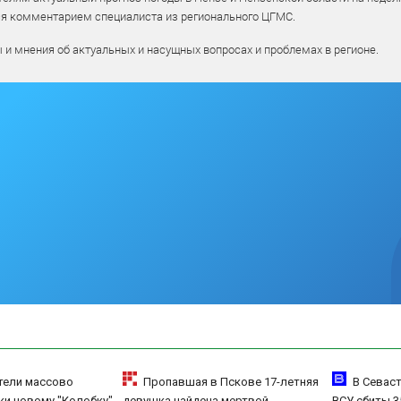
ся комментарием специалиста из регионального ЦГМС.
ы и мнения об актуальных и насущных вопросах и проблемах в регионе.
тели массово
Пропавшая в Пскове 17-летняя
В Севаст
ки новому "Колобку"
девушка найдена мертвой
ВСУ сбиты 3