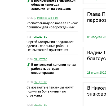
В воскресенье в Пензенской
области непогода
задержится на весь день
Глава П
12:26
ЗДРАВООХРАНЕНИЕ
паровоз
Роспотребнадзор назвал список
прививок для новорожденных
11:57
ОБЩЕСТВО
01 августа 2
Сергей Бастрыгин предлагает
сделать спальные районы
Пензы точкой притяжения
Вадим С
благоус
11:28
ОБЩЕСТВО
В пензенской колонии начал
работать ветеран
28 июля 202
спецоперации
10:50
ОБЩЕСТВО
В Нико
Самозанятые пензенцы могут
получить больничный по
знаково
страховке
10:28
ОБЩЕСТВО