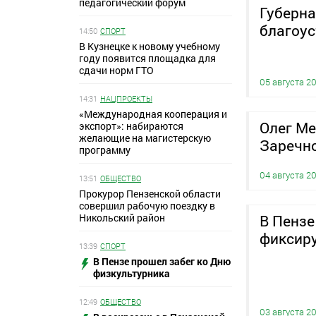
педагогический форум
Губерна
благоус
14:50
СПОРТ
В Кузнецке к новому учебному
году появится площадка для
сдачи норм ГТО
05 августа 2
14:31
НАЦПРОЕКТЫ
«Международная кооперация и
Олег Ме
экспорт»: набираются
желающие на магистерскую
Заречно
программу
04 августа 2
13:51
ОБЩЕСТВО
Прокурор Пензенской области
совершил рабочую поездку в
Никольский район
В Пензе
фиксиру
13:39
СПОРТ
В Пензе прошел забег ко Дню
физкультурника
12:49
ОБЩЕСТВО
03 августа 2