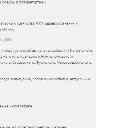
ы, обзоры и фоторепортажи.
сельского хозяйства, ЖКХ, здравоохранения и
риятиях.
 и ДТП.
и могут узнать об актуальных событиях Пензенского,
 Каменского, Кузнецкого, Нижнеломовского,
ского, Сердобского, Лунинского, Малосердобинского,
ороде: культурные, спортивные события, актуальные
также инфографика.
 жителей областного центра и региона.