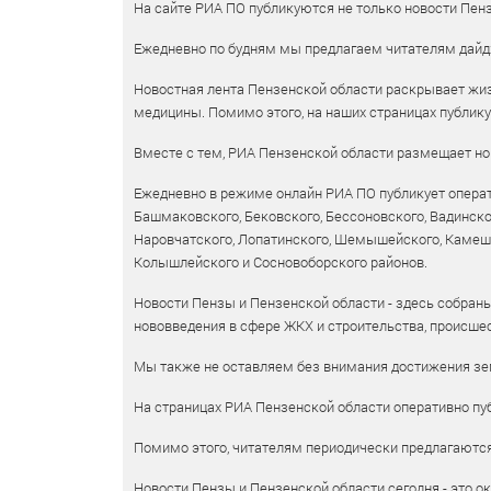
На сайте РИА ПО публикуются не только новости Пенз
Ежедневно по будням мы предлагаем читателям дайд
Новостная лента Пензенской области раскрывает жизн
медицины. Помимо этого, на наших страницах публик
Вместе с тем, РИА Пензенской области размещает нов
Ежедневно в режиме онлайн РИА ПО публикует операт
Башмаковского, Бековского, Бессоновского, Вадинско
Наровчатского, Лопатинского, Шемышейского, Камешки
Колышлейского и Сосновоборского районов.
Новости Пензы и Пензенской области - здесь собраны
нововведения в сфере ЖКХ и строительства, происшес
Мы также не оставляем без внимания достижения зем
На страницах РИА Пензенской области оперативно пуб
Помимо этого, читателям периодически предлагаются 
Новости Пензы и Пензенской области сегодня - это ок