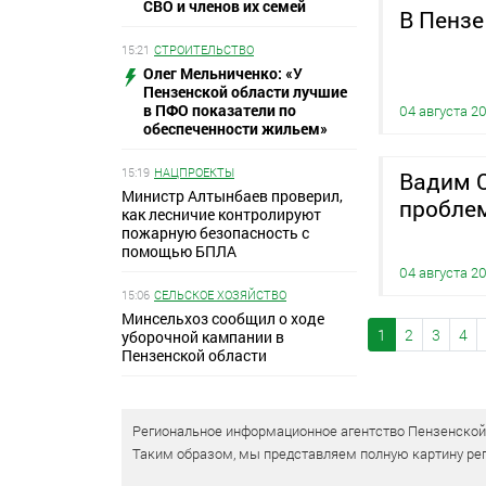
СВО и членов их семей
В Пензе
15:21
СТРОИТЕЛЬСТВО
Олег Мельниченко: «У
Пензенской области лучшие
в ПФО показатели по
04 августа 2
обеспеченности жильем»
15:19
НАЦПРОЕКТЫ
Вадим 
Министр Алтынбаев проверил,
проблем
как лесничие контролируют
пожарную безопасность с
помощью БПЛА
04 августа 2
15:06
СЕЛЬСКОЕ ХОЗЯЙСТВО
Минсельхоз сообщил о ходе
1
2
3
4
уборочной кампании в
Пензенской области
Региональное информационное агентство Пензенской о
Таким образом, мы представляем полную картину рег