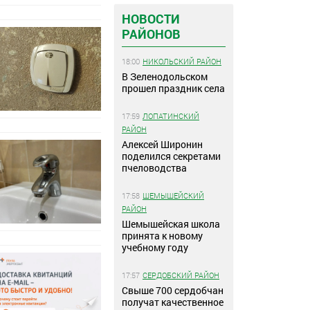
НОВОСТИ
РАЙОНОВ
18:00
НИКОЛЬСКИЙ РАЙОН
В Зеленодольском
прошел праздник села
17:59
ЛОПАТИНСКИЙ
РАЙОН
Алексей Широнин
поделился секретами
пчеловодства
17:58
ШЕМЫШЕЙСКИЙ
РАЙОН
Шемышейская школа
принята к новому
учебному году
17:57
СЕРДОБСКИЙ РАЙОН
Свыше 700 сердобчан
получат качественное