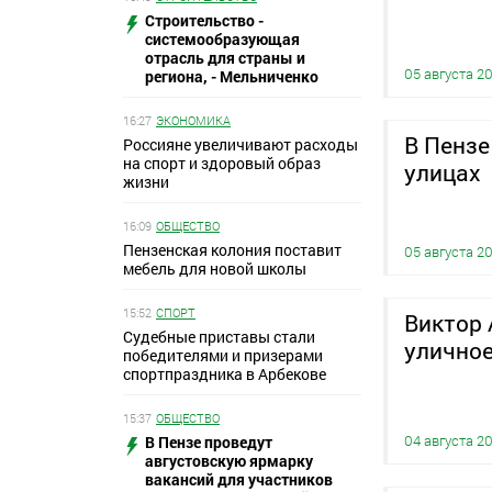
Строительство -
системообразующая
отрасль для страны и
05 августа 2
региона, - Мельниченко
16:27
ЭКОНОМИКА
В Пензе
Россияне увеличивают расходы
на спорт и здоровый образ
улицах
жизни
16:09
ОБЩЕСТВО
Пензенская колония поставит
05 августа 2
мебель для новой школы
15:52
СПОРТ
Виктор 
Судебные приставы стали
улично
победителями и призерами
спортпраздника в Арбекове
15:37
ОБЩЕСТВО
04 августа 2
В Пензе проведут
августовскую ярмарку
вакансий для участников