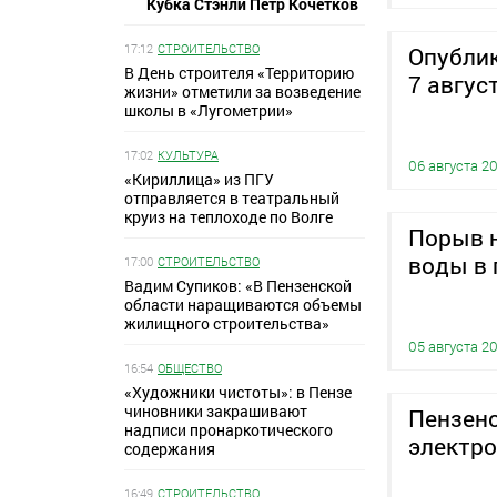
Кубка Стэнли Петр Кочетков
17:12
СТРОИТЕЛЬСТВО
Опублик
В День строителя «Территорию
7 авгус
жизни» отметили за возведение
школы в «Лугометрии»
17:02
КУЛЬТУРА
06 августа 2
«Кириллица» из ПГУ
отправляется в театральный
круиз на теплоходе по Волге
Порыв н
воды в 
17:00
СТРОИТЕЛЬСТВО
Вадим Супиков: «В Пензенской
области наращиваются объемы
жилищного строительства»
05 августа 2
16:54
ОБЩЕСТВО
«Художники чистоты»: в Пензе
чиновники закрашивают
Пензен
надписи пронаркотического
электро
содержания
16:49
СТРОИТЕЛЬСТВО