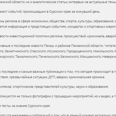
енской области, но и аналитические статьи, интервью на актуальные тем
жест событий, произошедших в Сурском крае за минувший день.
ь региона в сфере экономики, общества, спорта, культуры, образования, 
уется информация о предстоящих событиях, концертах и спортивных мероп
ости инвестиционной политики региона, происшествий, криминала, аварий
ивные и последние новости Пензы и районов Пензенской области. Читател
го, Земетчинского, Спасского, Иссинского, Городищенского, Никольского,
рского, Тамалинского, Пачелмского, Белинского, Мокшанского, Неверкин
 последние и самые важные публикации о том, что сегодня происходит в г
твия, чрезвычайные ситуации, ДТП, аварии, криминальная хроника.
ляков: спортсменов, представителей культуры, науки и образования.
ликуются не только фотографии с прошедших мероприятий, но и видео, а 
тесты на знание Сурского края.
оло ста ежедневных публикаций о том, что в данный момент актуально для