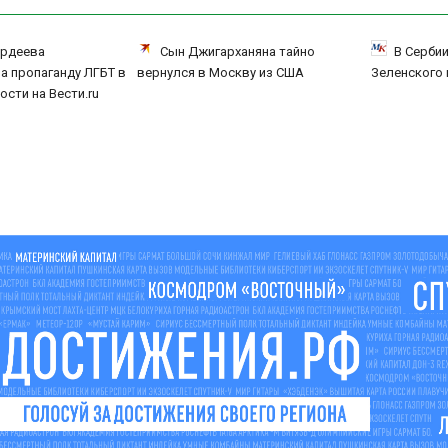
ордеева
Сын Джигарханяна тайно
В Серби
а пропаганду ЛГБТ в
вернулся в Москву из США
Зеленского 
ости на Вести.ru