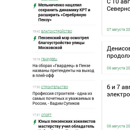
С 10 ав
Мельниченко нацелил
Северн
сохранить динамику КРТ и
расширить «Серебряную
Пензу»
07 августа 2
18:42
БЛАГОУСТРОЙСТВО
Пензенский мэр осмотрел
благоустройство улицы
Денисов
Московской
продолж
18:18
ГВАРДЕЕЦ
На сборах «Гвардеец» в Пензе
06 августа 2
названы претенденты на выход
в плей-офф
6 и 7 а
17:50
СТРОИТЕЛЬСТВО
электро
Профессия строителя - одна из
самых почетных и уважаемых в
России, - Вадим Супиков
17:31
СПОРТ
Юных пензенских хоккеистов
мастерству учил обладатель
06 августа 2