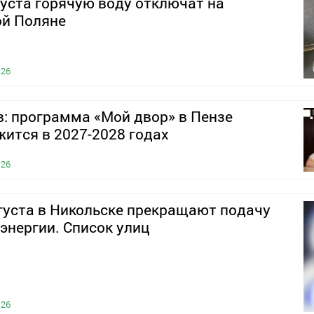
густа горячую воду отключат на
ой Поляне
026
: программа «Мой двор» в Пензе
ится в 2027-2028 годах
026
вгуста в Никольске прекращают подачу
энергии. Список улиц
026