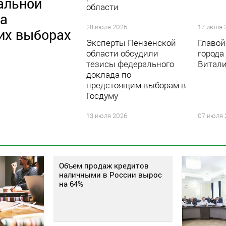
альной
области
на
28 июля 2026
17 июля 
их выборах
Эксперты Пензенской
Главой
области обсудили
города
тезисы федерального
Витали
доклада по
предстоящим выборам в
Госдуму
13 июля 2026
07 июля 
Объем продаж кредитов
наличными в России вырос
на 64%