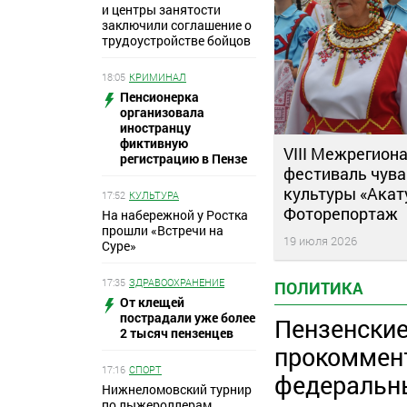
и центры занятости
заключили соглашение о
трудоустройстве бойцов
18:05
КРИМИНАЛ
Пенсионерка
организовала
иностранцу
фиктивную
VIII Межрегион
регистрацию в Пензе
фестиваль чув
культуры «Акат
17:52
КУЛЬТУРА
Фоторепортаж
На набережной у Ростка
прошли «Встречи на
19 июля 2026
Суре»
17:35
ЗДРАВООХРАНЕНИЕ
ПОЛИТИКА
От клещей
пострадали уже более
Пензенские
2 тысяч пензенцев
прокоммен
17:16
СПОРТ
федеральн
Нижнеломовский турнир
по лыжероллерам