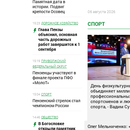
Памятная дата в
истории. Подвиг
крепости Осовец
06 августа 2026
СПОРТ
15:23
ДОРОЖНОЕ ХОЗЯЙСТВО
Глава Пензы
объяснил, основная
часть дорожных
работ завершится к 1
сентября
15:19
ПРИВОЛЖСКИЙ
ФЕДЕРАЛЬНЫЙ ОКРУГ
Пензенцы участвуют в
финале проекта ПФО
«МолоТ»
День физкультурн
объединяет милл
15:04
СПОРТ
профессиональны
Пензенский стрелок стал
спортсменов и лю
чемпионом России
спорта, - Вадим С
14:46
ОБЩЕСТВО
В Богословке
Олег Мельниченко: 
открыли памятник