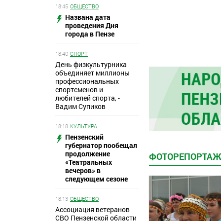
18:45
ОБЩЕСТВО
Названа дата
проведения Дня
города в Пензе
18:40
СПОРТ
День физкультурника
объединяет миллионы
профессиональных
спортсменов и
любителей спорта, -
Вадим Супиков
18:18
КУЛЬТУРА
Пензенский
губернатор пообещал
продолжение
ФОТОРЕПОРТА
«Театральных
вечеров» в
следующем сезоне
18:13
ОБЩЕСТВО
Ассоциация ветеранов
СВО Пензенской области