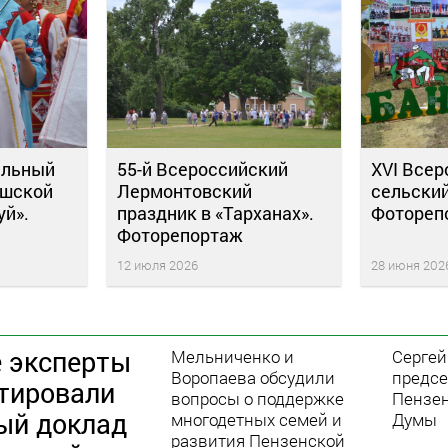
альный
55-й Всероссийский
XVI Всер
ашской
Лермонтовский
сельский
уй».
праздник в «Тарханах».
Фотореп
Фоторепортаж
12 июля 2026
28 июня 202
 эксперты
Мельниченко и
Сергей
Воропаева обсудили
предс
тировали
вопросы о поддержке
Пензен
ый доклад
многодетных семей и
Думы
развития Пензенской