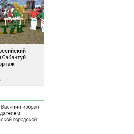
оссийский
 Сабантуй.
ортаж
6
 Васянин избран
едателем
ской городской