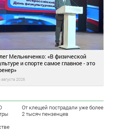
лег Мельниченко: «В физической
ультуре и спорте самое главное - это
ренер»
 августа 2026
О
От клещей пострадали уже более
нтры
2 тысяч пензенцев
стве