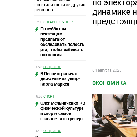
по электор
посетили гости из других
динамике 
регионов
предстоящ
17:00
ЗДРАВООХРАНЕНИЕ
По субботам
пензенцам
предлагают
обследовать полость
рта, чтобы избежать
онкологии
16:43
ОБЩЕСТВО
04 августа 2026
В Пензе ограничат
движение на улице
ЭКОНОМИКА
Карла Маркса
16:36
СПОРТ
Олег Мельниченко: «В
физической культуре
и спорте самое
главное - это тренер»
16:24
ОБЩЕСТВО