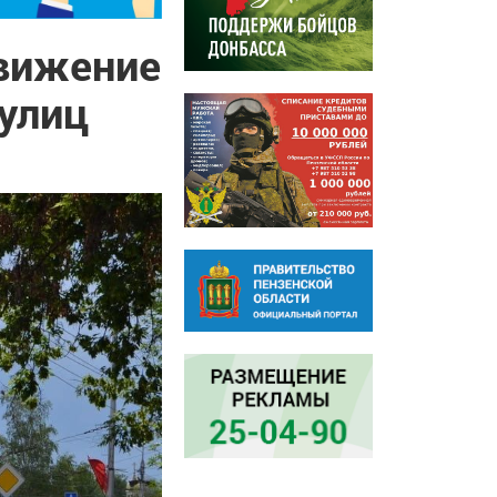
движение
 улиц