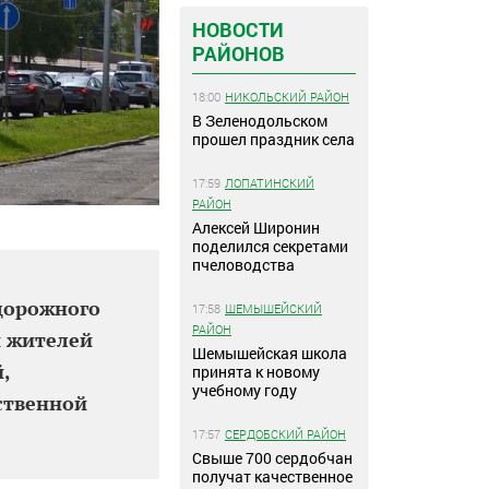
НОВОСТИ
РАЙОНОВ
18:00
НИКОЛЬСКИЙ РАЙОН
В Зеленодольском
прошел праздник села
17:59
ЛОПАТИНСКИЙ
РАЙОН
Алексей Широнин
поделился секретами
пчеловодства
дорожного
17:58
ШЕМЫШЕЙСКИЙ
РАЙОН
и жителей
Шемышейская школа
,
принята к новому
учебному году
ственной
17:57
СЕРДОБСКИЙ РАЙОН
Свыше 700 сердобчан
получат качественное