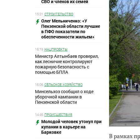
СВО и членов их семей
15:21
СТРОИТЕЛЬСТВО
Олег Мельниченко: «У
Пензенской области лучшие
в ПФО показатели по
обеспеченности жильем»
15:19
НАЦПРОЕКТЫ
Министр Алтынбаев проверил,
как лесничие контролируют
пожарную безопасность с
помощью БПЛА
15:06
СЕЛЬСКОЕ ХОЗЯЙСТВО
Минсельхоз сообщил о ходе
уборочной кампании в
Пензенской области
14:46
ПРОИСШЕСТВИЯ
Молодой человек утонул при
купании в карьере на
Барковке
В рамках п