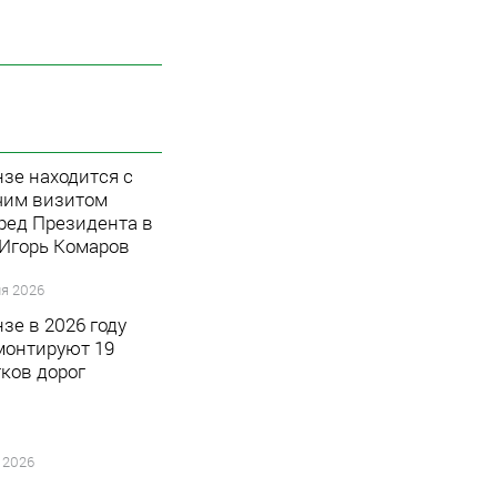
нзе находится с
чим визитом
ред Президента в
Игорь Комаров
я 2026
зе в 2026 году
монтируют 19
тков дорог
 2026