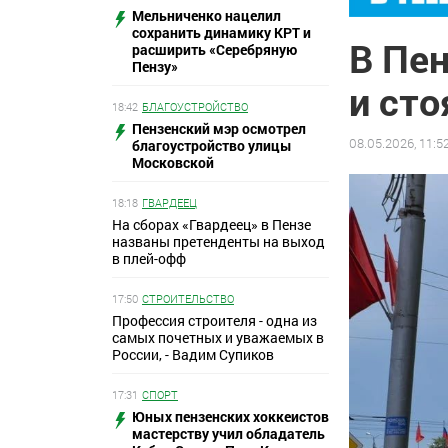
Мельниченко нацелил
сохранить динамику КРТ и
В Пен
расширить «Серебряную
Пензу»
и сто
18:42
БЛАГОУСТРОЙСТВО
Пензенский мэр осмотрел
08.05.2026, 11:5
благоустройство улицы
Московской
18:18
ГВАРДЕЕЦ
На сборах «Гвардеец» в Пензе
названы претенденты на выход
в плей-офф
17:50
СТРОИТЕЛЬСТВО
Профессия строителя - одна из
самых почетных и уважаемых в
России, - Вадим Супиков
17:31
СПОРТ
Юных пензенских хоккеистов
мастерству учил обладатель