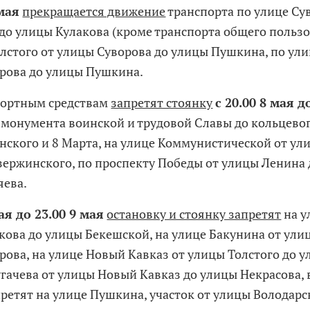
 мая
прекращается движение
транспорта по улице Су
до улицы Кулакова (кроме транспорта общего пользов
олстого от улицы Суворова до улицы Пушкина, по ули
рова до улицы Пушкина.
портным средствам
запретят стоянку
с 20.00 8 мая д
т монумента воинской и трудовой Славы до кольцево
нского и 8 Марта, на улице Коммунистической от у
зержинского, по проспекту Победы от улицы Ленина 
яева.
ая до 23.00 9 мая
остановку и стоянку запретят
на у
кова до улицы Бекешской, на улице Бакунина от ули
рова, на улице Новый Кавказ от улицы Толстого до у
угачева от улицы Новый Кавказ до улицы Некрасова, 
претят на улице Пушкина, участок от улицы Володарс