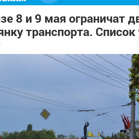
зе 8 и 9 мая ограничат 
янку транспорта. Список
2