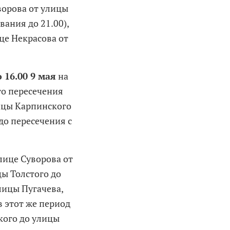
ворова от улицы
ания до 21.00),
це Некрасова от
о 16.00 9 мая
на
го пересечения
лицы Карпинского
до пересечения с
лице Суворова от
цы Толстого до
лицы Пугачева,
в этот же период
кого до улицы