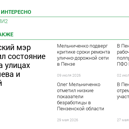
 ИНТЕРЕСНО
МИ2
ТАКЖЕ
ский мэр
Мельниченко подверг
В Пе
критике сроки ремонта
рабо
ил состояние
улично-дорожной сети
полп
а улицах
в Пензе
ПФО 
ева и
09 июля 2026
02 июл
й
Олег Мельниченко
В Пен
отметил низкие
отре
показатели
учас
безработицы в
Пензенской области
29 мая 2026
27 мая