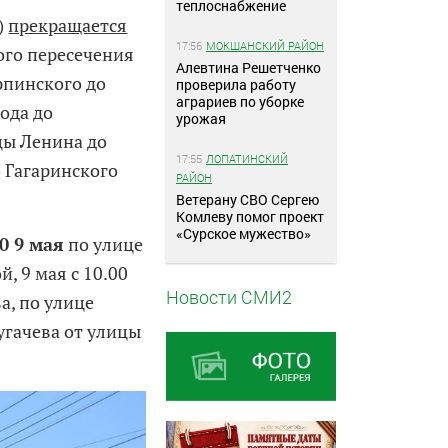
теплоснабжение
)
прекращается
17:56
МОКШАНСКИЙ РАЙОН
ого пересечения
Алевтина Решетченко
рпинского до
проверила работу
аграриев по уборке
ода до
урожая
цы Ленина до
17:55
ЛОПАТИНСКИЙ
о Гагаринского
РАЙОН
Ветерану СВО Сергею
Комлеву помог проект
«Сурское мужество»
00 9 мая
по улице
, 9 мая с 10.00
Новости СМИ2
а, по улице
угачева от улицы