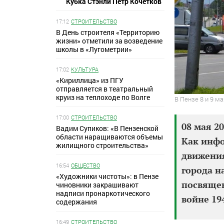
Кубка Стэнли Петр Кочетков
17:12
СТРОИТЕЛЬСТВО
В День строителя «Территорию
жизни» отметили за возведение
школы в «Лугометрии»
17:02
КУЛЬТУРА
«Кириллица» из ПГУ
отправляется в театральный
круиз на теплоходе по Волге
В Пензе 8 и 9 м
17:00
СТРОИТЕЛЬСТВО
08 мая 2
Вадим Супиков: «В Пензенской
области наращиваются объемы
Как инфо
жилищного строительства»
движения
16:54
ОБЩЕСТВО
города н
«Художники чистоты»: в Пензе
посвяще
чиновники закрашивают
надписи пронаркотического
войне 19
содержания
16:49
СТРОИТЕЛЬСТВО