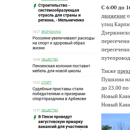
Строительство -
С 6:00 до 1
системообразующая
отрасль для страны и
движение
о
региона, - Мельниченко
улиц Карпи
Дзержинско
16:27
ЭКОНОМИКА
Россияне увеличивают расходы
пересечени
на спорт и здоровый образ
жизни
пересечени
путепровод
16:09
ОБЩЕСТВО
Пензенская колония поставит
Также
прек
мебель для новой школы
Пушкина на
15:52
СПОРТ
до 23.00 по
Судебные приставы стали
победителями и призерами
Новый Кавк
спортпраздника в Арбекове
Новый Кавк
15:37
ОБЩЕСТВО
В Пензе проведут
августовскую ярмарку
вакансий для участников