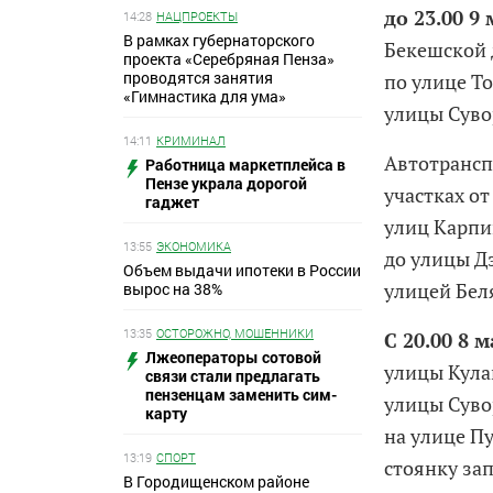
до 23.00 9
14:28
НАЦПРОЕКТЫ
В рамках губернаторского
Бекешской 
проекта «Серебряная Пенза»
проводятся занятия
по улице Т
«Гимнастика для ума»
улицы Суво
14:11
КРИМИНАЛ
Автотранс
Работница маркетплейса в
Пензе украла дорогой
участках о
гаджет
улиц Карпи
13:55
ЭКОНОМИКА
до улицы Д
Объем выдачи ипотеки в России
улицей Бел
вырос на 38%
13:35
ОСТОРОЖНО, МОШЕННИКИ
С 20.00 8 м
Лжеоператоры сотовой
улицы Кула
связи стали предлагать
пензенцам заменить сим-
улицы Суво
карту
на улице П
13:19
СПОРТ
стоянку за
В Городищенском районе