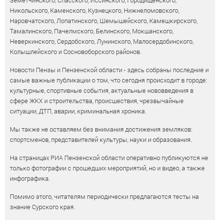
Земетчинского, Спасского, Иссинского, Городищенского,
Никольского, Каменского, Кузнецкого, Нижнеломовского,
Наровчатского, Лопатинского, Шемышейского, Камешкирского,
Тамалинского, Пачелмского, Белинского, Мокшанского,
Неверкинского, Сердобского, Лунинского, Малосердобинского,
Колышлейского и Сосновоборского районов.
Новости Пензы и Пензенской области - здесь собраны последние и
самые важные публикации о том, что сегодня происходит в городе:
культурные, спортивные события, актуальные нововведения в
сфере ЖКХ и строительства, происшествия, чрезвычайные
ситуации, ДТП, аварии, криминальная хроника.
Мы также не оставляем без внимания достижения земляков:
спортсменов, представителей культуры, науки и образования.
На страницах РИА Пензенской области оперативно публикуются не
только фотографии с прошедших мероприятий, но и видео, а также
инфографика.
Помимо этого, читателям периодически предлагаются тесты на
знание Сурского края.