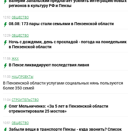
Валерий Запальский предлагает усилить интеграцию новых
регионов в культуру РФ и Пензы
12:52
ОБЩЕСТВО
08.08: 173 пары стали семьями в Пензенской области
12:29
ОБЩЕСТВО
Ночь с дождями, день с прохладой - погода на понедельник
в Пензенской области
11:56
ЖКХ
В Пензе ликвидируют последствия ливня
11:33
НАЦПРОЕКТЫ
В Пензенской области услугами социальных нянь пользуются
более 350 семей
11:04
СТРОИТЕЛЬСТВО
Олег Мельниченко: «За 5 лет в Пензенской области
отремонтировали 25 мостов»
10:51
ОБЩЕСТВО
Забыли вещи в транспорте Пензы - куда звонить? Список