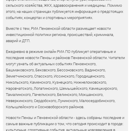
сельского хозяйства, ЖКХ, здравоохранения и медицины. Помимо
этого, на наших страницах публикуется информация о предстоящих
событиях, концертах и спортивных мероприятиях.
Вместе с тем, РИА Пензенской области размещает новости
инвестиционной политики региона, происшествий, криминала,
аварий и ДТП.
Ежедневно в режиме онлайн РИА ПО публикует оперативные и
последние новости Пензы и районов Пензенской области. Читатели
могут узнать об актуальных событиях Пензенского,
Башмаковского, Бековского, Бессоновского, Вадинского,
Земетчинского, Спасского, Иссинского, Городищенского,
Никольского, Каменского, Кузнецкого, Нижнеломовского,
Наровчатского, Лопатинского, Шемышейского, Камешкирского,
Тамалинского, Пачелмского, Белинского, Мокшанского,
Неверкинского, Сердобского, Лунинского, Малосердобинского,
Колышлейского и Сосновоборского районов.
Новости Пензы и Пензенской области - здесь собраны последние и
самые важные публикации о том, что сегодня происходит в городе:
культурные, спортивные события, актуальные нововведения в