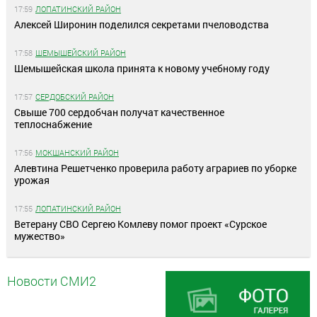
17:59
ЛОПАТИНСКИЙ РАЙОН
Алексей Широнин поделился секретами пчеловодства
17:58
ШЕМЫШЕЙСКИЙ РАЙОН
Шемышейская школа принята к новому учебному году
17:57
СЕРДОБСКИЙ РАЙОН
Свыше 700 сердобчан получат качественное
теплоснабжение
17:56
МОКШАНСКИЙ РАЙОН
Алевтина Решетченко проверила работу аграриев по уборке
урожая
17:55
ЛОПАТИНСКИЙ РАЙОН
Ветерану СВО Сергею Комлеву помог проект «Сурское
мужество»
Новости СМИ2