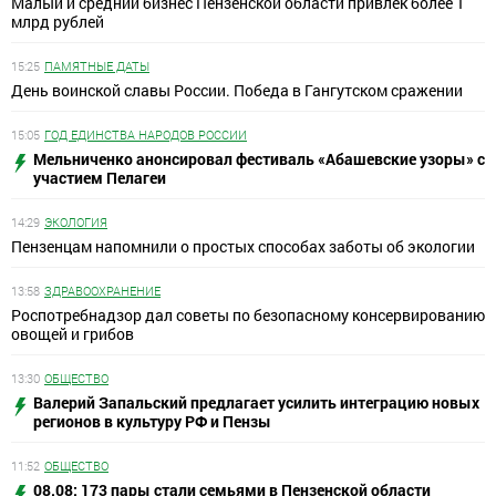
Малый и средний бизнес Пензенской области привлек более 1
млрд рублей
15:25
ПАМЯТНЫЕ ДАТЫ
День воинской славы России. Победа в Гангутском сражении
15:05
ГОД ЕДИНСТВА НАРОДОВ РОССИИ
Мельниченко анонсировал фестиваль «Абашевские узоры» с
участием Пелагеи
14:29
ЭКОЛОГИЯ
Пензенцам напомнили о простых способах заботы об экологии
13:58
ЗДРАВООХРАНЕНИЕ
Роспотребнадзор дал советы по безопасному консервированию
овощей и грибов
13:30
ОБЩЕСТВО
Валерий Запальский предлагает усилить интеграцию новых
регионов в культуру РФ и Пензы
11:52
ОБЩЕСТВО
08.08: 173 пары стали семьями в Пензенской области