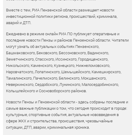
Вместе с тем, РИА Пензенской области размещает новости
инвестиционной политики региона, происшествий, криминала,
аварий и ДТП.
Ежедневно в режиме онлайн РИА ПО публикует оперативные и
последние новости Пензы и районов Пензенской области. Читатели
могут узнать об актуальных событиях Пензенского,
Башмаковского, Бековского, Бессоновского, Вадинского,
Земетчинского, Спасского, Иссинского, Городищенского,
Никольского, Каменского, Кузнецкого, Нижнеломовского,
Наровчатского, Лопатинского, Шемышейского, Камешкирского,
Тамалинского, Пачелмского, Белинского, Мокшанского,
Неверкинского, Сердобского, Лунинского, Малосердобинского,
Колышлейского и Сосновоборского районов.
Новости Пензы и Пензенской области - здесь собраны последние и
самые важные публикации о том, что сегодня происходит в городе:
культурные, спортивные события, актуальные нововведения в
сфере ЖКХ и строительства, происшествия, чрезвычайные
ситуации, ДТП, аварии, криминальная хроника.