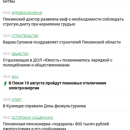
битвы
09:50
ЗДРАВООХРАНЕНИЕ
Пензенский доктор развеяла миф о необходимости соблюдать
строгую диету при кормлении грудью
09:25
СТРОИТЕЛЬСТВО
Вадим Супиков поздравляет строителей Пензенской области
09:00
ОБЩЕСТВО
Отдыхающие в ДОЛ «Юность» позанимались зарядкой с
полицейскими и общественниками
08:44
ЖКХ
В Пензе 10 августа пройдут плановые отключения
электроэнергии
08:39
СПОРТ
В Кузнецке справили День физкультурника
08:33
ОСТОРОЖНО, МОШЕННИКИ
Пензенская пенсионерка «подарила» 800 тысяч рублей
лжепочтовику и его сообщникам