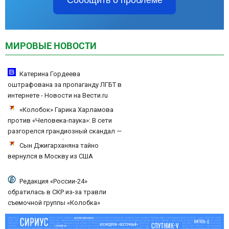
Сообщить о проблеме
МИРОВЫЕ НОВОСТИ
Катерина Гордеева
оштрафована за пропаганду ЛГБТ в
интернете - Новости на Вести.ru
«Колобок» Гарика Харламова
против «Человека-паука»: В сети
разгорелся грандиозный скандал —
а картина уже собрала почти 100
Сын Джигарханяна тайно
млн рублей
вернулся в Москву из США
Редакция «России-24»
обратилась в СКР из-за травли
съемочной группы «Колобка»