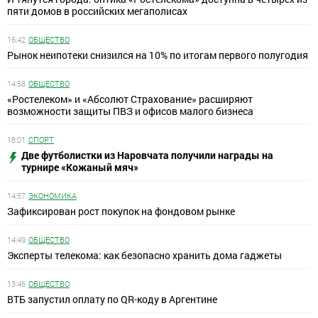
пяти домов в российских мегаполисах
16:42
ОБЩЕСТВО
Рынок неипотеки снизился на 10% по итогам первого полугодия
14:58
ОБЩЕСТВО
«Ростелеком» и «Абсолют Страхование» расширяют
возможности защиты ПВЗ и офисов малого бизнеса
18:01
СПОРТ
Две футболистки из Наровчата получили награды на
турнире «Кожаный мяч»
14:57
ЭКОНОМИКА
Зафиксирован рост покупок на фондовом рынке
14:49
ОБЩЕСТВО
Эксперты телекома: как безопасно хранить дома гаджеты
13:46
ОБЩЕСТВО
ВТБ запустил оплату по QR-коду в Аргентине