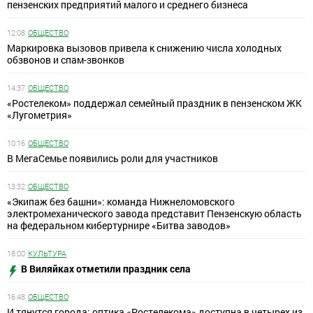
пензенских предприятий малого и среднего бизнеса
12:08
ОБЩЕСТВО
Маркировка вызовов привела к снижению числа холодных
обзвонов и спам-звонков
14:37
ОБЩЕСТВО
«Ростелеком» поддержал семейный праздник в пензенском ЖК
«Лугометрия»
10:16
ОБЩЕСТВО
В МегаСемье появились роли для участников
13:32
ОБЩЕСТВО
«Экипаж без башни»: команда Нижнеломовского
электромеханического завода представит Пензенскую область
на федеральном кибертурнире «Битва заводов»
18:00
КУЛЬТУРА
В Виляйках отметили праздник села
16:48
ОБЩЕСТВО
И тянутся города: оптика «Ростелекома» доступна в четырех из