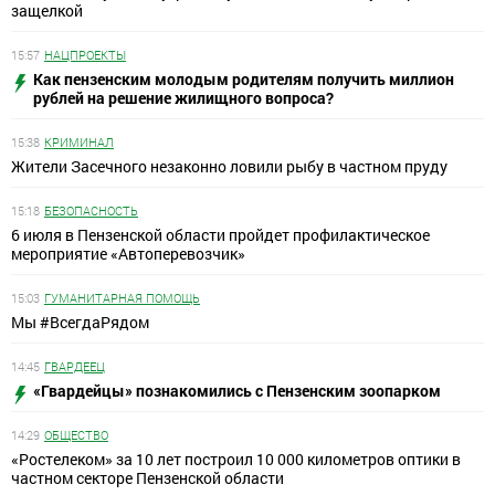
защелкой
15:57
НАЦПРОЕКТЫ
Как пензенским молодым родителям получить миллион
рублей на решение жилищного вопроса?
15:38
КРИМИНАЛ
Жители Засечного незаконно ловили рыбу в частном пруду
15:18
БЕЗОПАСНОСТЬ
6 июля в Пензенской области пройдет профилактическое
мероприятие «Автоперевозчик»
15:03
ГУМАНИТАРНАЯ ПОМОЩЬ
Мы #ВсегдаРядом
14:45
ГВАРДЕЕЦ
«Гвардейцы» познакомились с Пензенским зоопарком
14:29
ОБЩЕСТВО
«Ростелеком» за 10 лет построил 10 000 километров оптики в
частном секторе Пензенской области