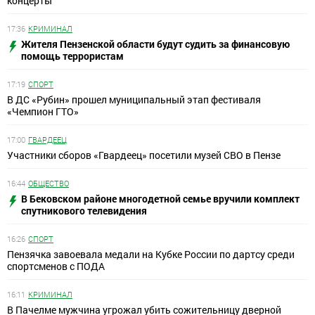
концерты
17:36
КРИМИНАЛ
Жителя Пензенской области будут судить за финансовую
помощь террористам
17:19
СПОРТ
В ДС «Рубин» прошел муниципальный этап фестиваля
«Чемпион ГТО»
17:00
ГВАРДЕЕЦ
Участники сборов «Гвардеец» посетили музей СВО в Пензе
16:44
ОБЩЕСТВО
В Бековском районе многодетной семье вручили комплект
спутникового телевидения
16:26
СПОРТ
Пензячка завоевала медали на Кубке России по дартсу среди
спортсменов с ПОДА
16:11
КРИМИНАЛ
В Пачелме мужчина угрожал убить сожительницу дверной