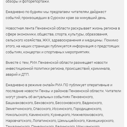
обзоры и фоторепортажи.
Ежедневно по будням мы предлагаем читателям дайджест
событий, произошедших в Сурском крае за минувший день.
Новостная лента Пензенской области раскрывает жизнь региона в
сфере экономики, общества, спорта, культуры, образования,
сельского хозяйства, ЖКХ, здравоохранения и медицины. Помимо
этого, на наших страницах публикуется информация о предстоящих
событиях, концертах и спортивных мероприятиях.
Вместе с тем, РИА Пензенской области размещает новости
инвестиционной политики региона, происшествий, криминала,
аварий и ДТП.
Ежедневно в режиме онлайн РИА ПО публикует оперативные и
последние новости Пензы и районов Пензенской области. Читатели
могут узнать об актуальных событиях Пензенского,
Башмаковского, Бековского, Бессоновского, Вадинского,
Земетчинского, Спасского, Иссинского, Городищенского,
Никольского, Каменского, Кузнецкого, Нижнеломовского,
Наровчатского, Лопатинского, Шемышейского, Камешкирского,
Тамалинского, Пачелмского, Белинского, Мокшанского,