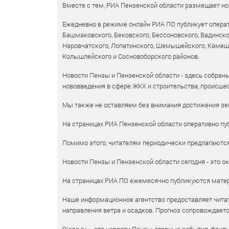
Вместе с тем, РИА Пензенской области размещает нов
Ежедневно в режиме онлайн РИА ПО публикует операт
Башмаковского, Бековского, Бессоновского, Вадинско
Наровчатского, Лопатинского, Шемышейского, Камешки
Колышлейского и Сосновоборского районов.
Новости Пензы и Пензенской области - здесь собраны
нововведения в сфере ЖКХ и строительства, происшес
Мы также не оставляем без внимания достижения зем
На страницах РИА Пензенской области оперативно пуб
Помимо этого, читателям периодически предлагаются 
Новости Пензы и Пензенской области сегодня - это ок
На страницах РИА ПО ежемесячно публикуются матери
Наше информационное агентство предоставляет читат
направления ветра и осадков. Прогноз сопровождает
Riapo.ru – это новости Пензы, главные события, факт