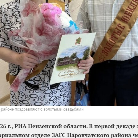
 районе поздравляют с золотыми свадьбами
026 г., РИА Пензенской области. В первой декаде 
ориальном отделе ЗАГС Наровчатского района ч