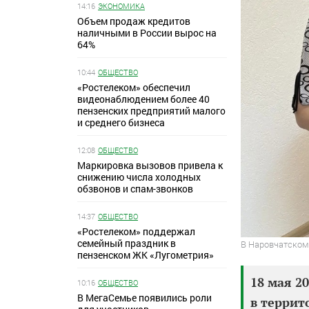
14:16
ЭКОНОМИКА
Объем продаж кредитов
наличными в России вырос на
64%
10:44
ОБЩЕСТВО
«Ростелеком» обеспечил
видеонаблюдением более 40
пензенских предприятий малого
и среднего бизнеса
12:08
ОБЩЕСТВО
Маркировка вызовов привела к
снижению числа холодных
обзвонов и спам-звонков
14:37
ОБЩЕСТВО
«Ростелеком» поддержал
семейный праздник в
В Наровчатском
пензенском ЖК «Лугометрия»
18 мая 2
10:16
ОБЩЕСТВО
В МегаСемье появились роли
в террит