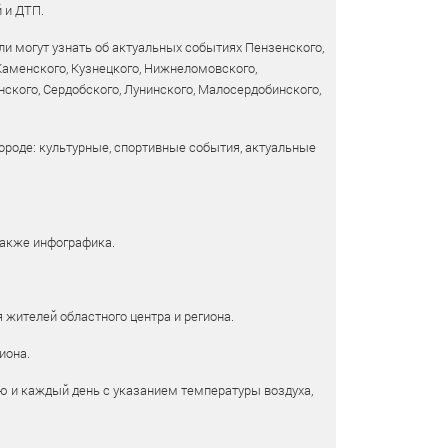
 и ДТП.
и могут узнать об актуальных событиях Пензенского,
 Каменского, Кузнецкого, Нижнеломовского,
ского, Сердобского, Лунинского, Малосердобинского,
ороде: культурные, спортивные события, актуальные
также инфографика.
 жителей областного центра и региона.
иона.
ю и каждый день с указанием температуры воздуха,