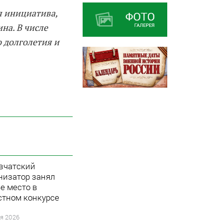
я инициатива,
на. В числе
 долголетия и
вчатский
низатор занял
е место в
стном конкурсе
я 2026