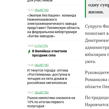
для участников
одну суп
13:32
ОБЩЕСТВО
жизни.
«Экипаж без башни»: команда
Нижнеломовского
электромеханического завода
Супруги Фи
представит Пензенскую область
на федеральном кибертурнире
помогают в
«Битва заводов»
Дмитриевич
18:00
КУЛЬТУРА
администра
В Виляйках отметили
юбилярам п
праздник села
уюта.
16:48
ОБЩЕСТВО
И тянутся города: оптика
Руководите
«Ростелекома» доступна в
четырех из пяти домов в
Романкова 
российских мегаполисах
области Ол
16:42
ОБЩЕСТВО
По традици
Рынок неипотеки снизился на
10% по итогам первого
Наровчатск
полугодия