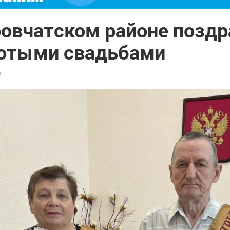
ровчатском районе позд
лотыми свадьбами
0