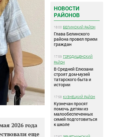
НОВОСТИ
РАЙОНОВ
18:00
БЕЛИНСКИЙ РАЙОН
Глава Белинского
района провел прием
граждан
17:59
ГОРОДИЩЕНСКИЙ
РАЙОН
В Средней Елюзани
строят дом-музей
татарского быта и
истории
17:58
КУЗНЕЦКИЙ РАЙОН
Кузнечан просят
помочь детям из
малообеспеченных
семей подготовиться
к школе
мая 2026 года
ествовали еще
17:57
ЗЕМЕТЧИНСКИЙ