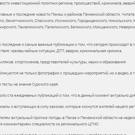
ости инвестиционной политики региона, происшествий, криминала, аварий
ивные и последние новости Пензы и районов Пензенской области. Читател
го, Земетчинского, Спасского, Иссинского, Городищенского, Никольского,
рского, Тамалинского, Пачелмского, Белинского, Мокшанского, Неверкин
 последние и самые важные публикации о том, что сегодня происходит в г
твия, чрезвычайные ситуации, ДТП, аварии, криминальная хроника.
ляков: спортсменов, представителей культуры, науки и образования.
ликуются не только фотографии с прошедших мероприятий, но и видео, а 
тесты на знание Сурского края.
оло ста ежедневных публикаций о том, что в данный момент актуально для
алы о вступающих в силу законах, которые коснутся жителей нашего рег
елям актуальный прогноз погоды в Пензе и Пензенской области на недел
ся комментарием специалиста из регионального ЦГМС.
ы и мнения об актуальных и насущных вопросах и проблемах в регионе.