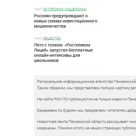
16:07
ОСТОРОЖНО, МОШЕННИКИ
Россиян предупреждают о
новых схемах инвестиционного
мошенничества
15:44
ОБЩЕСТВО
Лето с толком: «Ростелеком
Лицей» запустил бесплатные
онлайн-интенсивы для
школьников
Региональное информационное агентство Пензенской о
Таким образом, мы представляем полную картину рег
На сайте РИА ПО публикуются не только новости Пенз
Ежедневно по будням мы предлагаем читателям дайд
Новостная лента Пензенской области раскрывает жизн
медицины. Помимо этого, на наших страницах публик