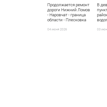
Продолжается ремонт
В де
дороги Нижний Ломов
пунк
- Наровчат - граница
райо
области - Плесковка
водо
04 июня 2026
03 июн