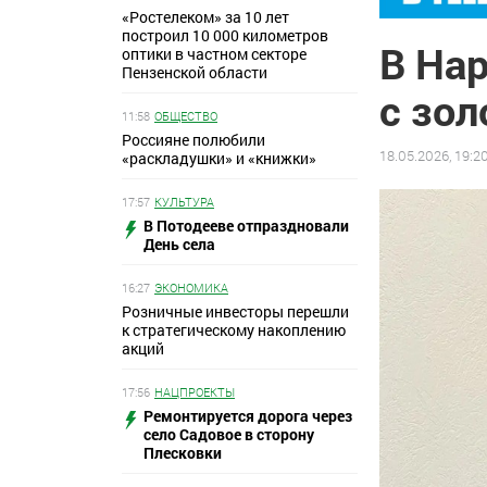
«Ростелеком» за 10 лет
построил 10 000 километров
В На
оптики в частном секторе
Пензенской области
с зо
11:58
ОБЩЕСТВО
Россияне полюбили
18.05.2026, 19:2
«раскладушки» и «книжки»
17:57
КУЛЬТУРА
В Потодееве отпраздновали
День села
16:27
ЭКОНОМИКА
Розничные инвесторы перешли
к стратегическому накоплению
акций
17:56
НАЦПРОЕКТЫ
Ремонтируется дорога через
село Садовое в сторону
Плесковки