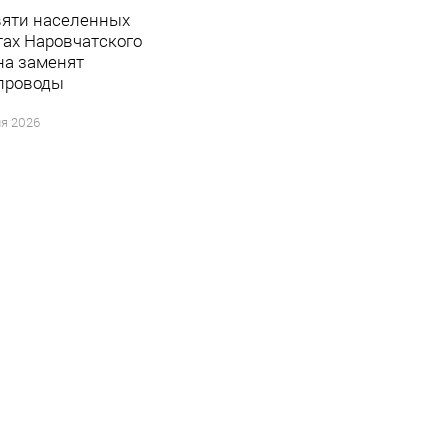
вяти населенных
тах Наровчатского
на заменят
проводы
я 2026