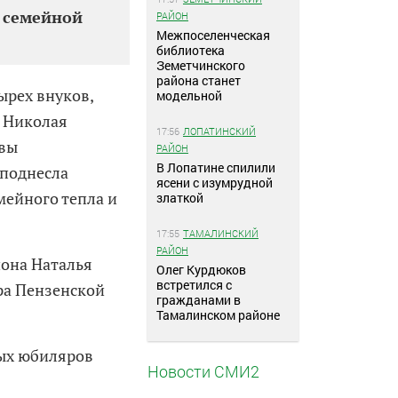
 семейной
РАЙОН
Межпоселенческая
библиотека
Земетчинского
района станет
ырех внуков,
модельной
 Николая
17:56
ЛОПАТИНСКИЙ
авы
РАЙОН
В Лопатине спилили
еподнесла
ясени с изумрудной
мейного тепла и
златкой
17:55
ТАМАЛИНСКИЙ
РАЙОН
йона Наталья
Олег Курдюков
встретился с
ра Пензенской
гражданами в
Тамалинском районе
тых юбиляров
Новости СМИ2