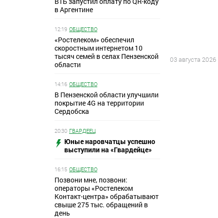
ВТБ запустил оплату по QR-коду
в Аргентине
12:19
ОБЩЕСТВО
«Ростелеком» обеспечил
скоростным интернетом 10
тысяч семей в селах Пензенской
03 августа 2026
области
14:16
ОБЩЕСТВО
В Пензенской области улучшили
покрытие 4G на территории
Сердобска
20:30
ГВАРДЕЕЦ
Юные наровчатцы успешно
выступили на «Гвардейце»
16:15
ОБЩЕСТВО
Позвони мне, позвони:
операторы «Ростелеком
Контакт-центра» обрабатывают
свыше 275 тыс. обращений в
день