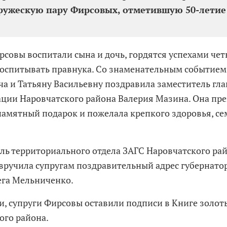
ружескую пару Фирсовых, отметившую 50-летие
рсовы воспитали сына и дочь, гордятся успехами чет
оспитывать правнука. Со знаменательным событием
а и Татьяну Васильевну поздравила заместитель гл
ции Наровчатского района Валерия Мазина. Она пр
амятный подарок и пожелала крепкого здоровья, се
ль территориального отдела ЗАГС Наровчатского ра
вручила супругам поздравительный адрес губернато
ега Мельниченко.
и, супруги Фирсовы оставили подписи в Книге золо
ого района.