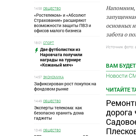
Напомним, 
14:58
ОБЩЕСТВО
«Ростелеком» и «Абсолют
запущенная
Страхование» расширяют
основных н
возможности защиты ПВЗ и
офисов малого бизнеса
забота о п
18:01
СПОРТ
Источник фото:
Две футболистки из
Наровчата получили
награды на турнире
«Кожаный мяч»
ВАМ БУДЕТ
Новости С
14:57
ЭКОНОМИКА
Зафиксирован рост покупок на
фондовом рынке
ЧИТАЙТЕ 
Ремонт
14:49
ОБЩЕСТВО
Эксперты телекома: как
дорога 
безопасно хранить дома
гаджеты
Садовое
Плеско
13:46
ОБЩЕСТВО