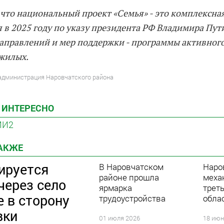
что национальный проект «Семья» - это комплексна
 в 2025 году по указу президента РФ Владимира Пути
аправлений и мер поддержки - программы активного
ожилых.
 администрация Наровчатского района
 ИНТЕРЕСНО
МИ2
ТАКЖЕ
ируется
В Наровчатском
Наро
районе прошла
меха
через село
ярмарка
треть
 в сторону
трудоустройства
обла
вки
01 июля 2026
18 июн