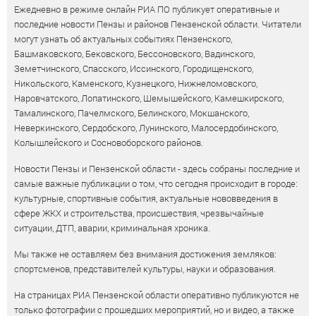
Ежедневно в режиме онлайн РИА ПО публикует оперативные и
последние новости Пензы и районов Пензенской области. Читатели
могут узнать об актуальных событиях Пензенского,
Башмаковского, Бековского, Бессоновского, Вадинского,
Земетчинского, Спасского, Иссинского, Городищенского,
Никольского, Каменского, Кузнецкого, Нижнеломовского,
Наровчатского, Лопатинского, Шемышейского, Камешкирского,
Тамалинского, Пачелмского, Белинского, Мокшанского,
Неверкинского, Сердобского, Лунинского, Малосердобинского,
Колышлейского и Сосновоборского районов.
Новости Пензы и Пензенской области - здесь собраны последние и
самые важные публикации о том, что сегодня происходит в городе:
культурные, спортивные события, актуальные нововведения в
сфере ЖКХ и строительства, происшествия, чрезвычайные
ситуации, ДТП, аварии, криминальная хроника.
Мы также не оставляем без внимания достижения земляков:
спортсменов, представителей культуры, науки и образования.
На страницах РИА Пензенской области оперативно публикуются не
только фотографии с прошедших мероприятий, но и видео, а также