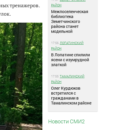
вных тренажеров.
РАЙОН
Межпоселенческая
улок.
библиотека
Земетчинского
района станет
модельной
17:56
ЛОПАТИНСКИЙ
РАЙОН
В Лопатине спилили
ясени с изумрудной
златкой
17:55
ТАМАЛИНСКИЙ
РАЙОН
Олег Курдюков
встретился с
гражданами в
Тамалинском районе
Новости СМИ2