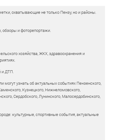
етки, охватывающие не только Пензу, но и районы.
ы, обзоры и фоторепортажи.
сельского хозяйства, ЖКХ, здравоохранения и
риятиях.
 и ДТП.
и могут узнать об актуальных событиях Пензенского,
 Каменского, Кузнецкого, Нижнеломовского,
ского, Сердобского, Лунинского, Малосердобинского,
ороде: культурные, спортивные события, актуальные