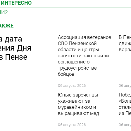
 ИНТЕРЕСНО
МИ2
ТАКЖЕ
а дата
Ассоциация ветеранов
В Пе
СВО Пензенской
движ
ения Дня
области и центры
Карл
в Пензе
занятости заключили
соглашение о
трудоустройстве
бойцов
06 августа 2026
06 авг
Юные зареченцы
Побе
ухаживают за
«Бол
муравейником и
стал
выращивают мед
из П
06 августа 2026
06 авг