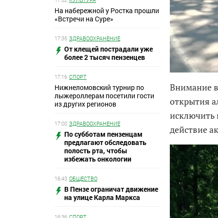
На набережной у Ростка прошли
«Встречи на Суре»
17:35
ЗДРАВООХРАНЕНИЕ
От клещей пострадали уже
более 2 тысяч пензенцев
17:16
СПОРТ
Внимание в
Нижнеломовский турнир по
лыжероллерам посетили гости
открытия а
из других регионов
исключить 
17:00
ЗДРАВООХРАНЕНИЕ
действие а
По субботам пензенцам
предлагают обследовать
полость рта, чтобы
избежать онкологии
16:43
ОБЩЕСТВО
В Пензе ограничат движение
на улице Карла Маркса
16:36
СПОРТ