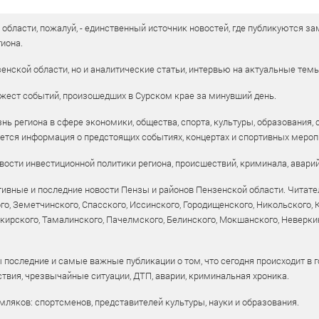
бласти, пожалуй, - единственный источник новостей, где публикуются зам
иона.
енской области, но и аналитические статьи, интервью на актуальные тем
жест событий, произошедших в Сурском крае за минувший день.
ь региона в сфере экономики, общества, спорта, культуры, образования, 
уется информация о предстоящих событиях, концертах и спортивных мероп
ости инвестиционной политики региона, происшествий, криминала, аварий
ивные и последние новости Пензы и районов Пензенской области. Читател
го, Земетчинского, Спасского, Иссинского, Городищенского, Никольского,
рского, Тамалинского, Пачелмского, Белинского, Мокшанского, Неверкин
 последние и самые важные публикации о том, что сегодня происходит в г
твия, чрезвычайные ситуации, ДТП, аварии, криминальная хроника.
ляков: спортсменов, представителей культуры, науки и образования.