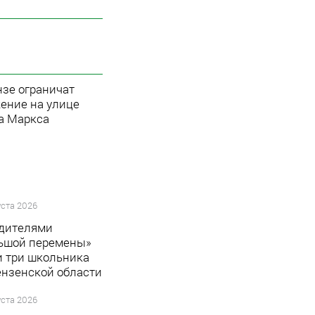
нзе ограничат
ение на улице
а Маркса
уста 2026
дителями
ьшой перемены»
и три школьника
ензенской области
уста 2026