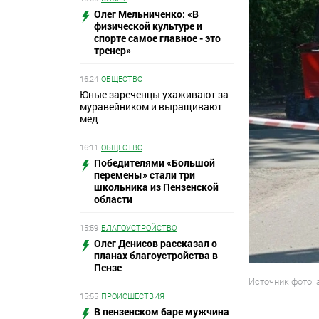
Олег Мельниченко: «В
физической культуре и
спорте самое главное - это
тренер»
16:24
ОБЩЕСТВО
Юные зареченцы ухаживают за
муравейником и выращивают
мед
16:11
ОБЩЕСТВО
Победителями «Большой
перемены» стали три
школьника из Пензенской
области
15:59
БЛАГОУСТРОЙСТВО
Олег Денисов рассказал о
планах благоустройства в
Пензе
Источник фото:
15:55
ПРОИСШЕСТВИЯ
В пензенском баре мужчина