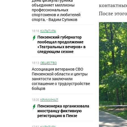
День физкультурника
контактных
объединяет миллионы
профессиональных
После этог
спортсменов и любителей
спорта, - Вадим Супиков
18:18
КУЛЬТУРА
Пензенский губернатор
пообещал продолжение
«Театральных вечеров» в
следующем сезоне
18:13
ОБЩЕСТВО
Ассоциация ветеранов СВО
Пензенской области и центры
занятости заключили
соглашение о трудоустройстве
бойцов
18:05
КРИМИНАЛ
Пенсионерка организовала
иностранцу фиктивную
регистрацию в Пензе
17:52
КУЛЬТУРА