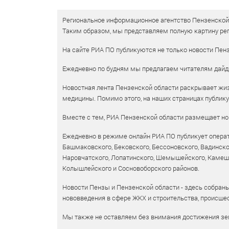
Региональное информационное агентство Пензенской о
Таким образом, мы представляем полную картину рег
На сайте РИА ПО публикуются не только новости Пенз
Ежедневно по будням мы предлагаем читателям дайд
Новостная лента Пензенской области раскрывает жизн
медицины. Помимо этого, на наших страницах публик
Вместе с тем, РИА Пензенской области размещает нов
Ежедневно в режиме онлайн РИА ПО публикует операт
Башмаковского, Бековского, Бессоновского, Вадинско
Наровчатского, Лопатинского, Шемышейского, Камешки
Колышлейского и Сосновоборского районов.
Новости Пензы и Пензенской области - здесь собраны
нововведения в сфере ЖКХ и строительства, происшес
Мы также не оставляем без внимания достижения зем