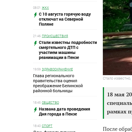
08:01
ЖКХ
С 10 августа горячую воду
отключат на Северной
Поляне
21:46
ПРОИСШЕСТВИЯ
Стали известны подробности
смертельного ДТП с
участием машины
реанимации в Пензе
19:59
ЗДРАВООХРАНЕНИЕ
Глава регионального
Стало известно,
правительства оценил
преображение Белинской
районной больницы
18 мая 2
специаль
18:45
ОБЩЕСТВО
Названа дата проведения
рамках п
Дня города в Пензе
18:40
СПОРТ
После обраб