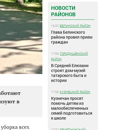
НОВОСТИ
РАЙОНОВ
18:00
БЕЛИНСКИЙ РАЙОН
Глава Белинского
района провел прием
граждан
17:59
ГОРОДИЩЕНСКИЙ
РАЙОН
В Средней Елюзани
строят дом-музей
татарского быта и
истории
работают
17:58
КУЗНЕЦКИЙ РАЙОН
Кузнечан просят
изуют в
помочь детям из
малообеспеченных
семей подготовиться
к школе
 уборка всех
17:57
ЗЕМЕТЧИНСКИЙ