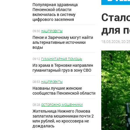
Популярная здравница
Пензенской области
Стало
включилась в систему
цифрового заселения
для 
09:30
НАЦПРОЕКТЫ
Пензе и Заречному могут найти
18.05.2026, 20:2
альтернативные источники
воды
09:12
ГУМАНИТАРНАЯ ПОМОЩЬ
Из храма в Терновке направлен
гуманитарный груз в зону СВО
08:53
НАЦПРОЕКТЫ
Названы лучшие женские
сообщества Пензенской области
08:28
ОСТОРОЖНО, МОШЕННИКИ
Жительница Нижнего Ломова
заплатила мошенникам почти 2
млн рублей, но кроссовера не
дождалась