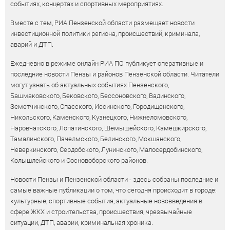
событиях, концертах и спортивных мероприятиях.
Вместе с тем, РИА Пензенской области размещает новости
инвестиционной политики региона, происшествий, криминала,
аварий и ДТП.
Ежедневно в режиме онлайн РИА ПО публикует оперативные и
последние новости Пензы и районов Пензенской области. Читатели
могут узнать об актуальных событиях Пензенского,
Башмаковского, Бековского, Бессоновского, Вадинского,
Земетчинского, Спасского, Иссинского, Городищенского,
Никольского, Каменского, Кузнецкого, Нижнеломовского,
Наровчатского, Лопатинского, Шемышейского, Камешкирского,
Тамалинского, Пачелмского, Белинского, Мокшанского,
Неверкинского, Сердобского, Лунинского, Малосердобинского,
Колышлейского и Сосновоборского районов.
Новости Пензы и Пензенской области - здесь собраны последние и
самые важные публикации о том, что сегодня происходит в городе:
культурные, спортивные события, актуальные нововведения в
сфере ЖКХ и строительства, происшествия, чрезвычайные
ситуации, ДТП, аварии, криминальная хроника.