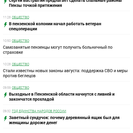
Сергей Бастрыгин предлагает сделать спальные районы
Пензы точкой притяжения
11:28
ОБЩЕСТВО
В пензенской колонии начал работать ветеран
спецоперации
10:50
ОБЩЕСТВО
Самозанятые пензенцы могут получить больничный по
страховке
10:28
ОБЩЕСТВО
Стали известны новых законы августа: поддержка СВО и меры
против беглецов
09:59
ОБЩЕСТВО
Выходные в Пензенской области начнутся с ливней и
закончатся прохладой
09:32
ГОД ЕДИНСТВА НАРОДОВ РОССИИ
Заветный сундучок: почему деревянный ящик был для
женщины дороже денег