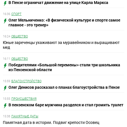
В Пензе ограничат движение на улице Карла Маркса
16:36
СПОРТ
Олег Мельниченко: «В физической культуре и спорте самое
главное - это тренер»
16:24
ОБЩЕСТВО
Юные зареченцы ухаживают за муравейником и выращивают
мед
16:11
ОБЩЕСТВО
Победителями «Большой перемены» стали три школьника
из Пензенской области
15:59
БЛАГОУСТРОЙСТВО
Олег Денисов рассказал о планах благоустройства в Пензе
15:55
ПРОИСШЕСТВИЯ
В пензенском баре мужчина разделся и стал громить туалет
15:38
ПАМЯТНЫЕ ДАТЫ
Памятная дата в истории. Подвиг крепости Осовец