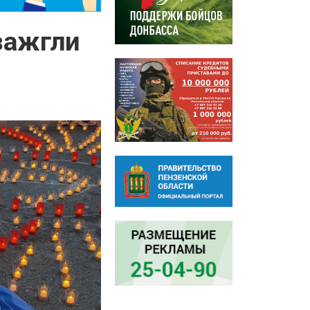
зажгли