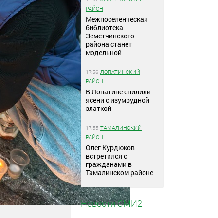
РАЙОН
Межпоселенческая
библиотека
Земетчинского
района станет
модельной
17:56
ЛОПАТИНСКИЙ
РАЙОН
В Лопатине спилили
ясени с изумрудной
златкой
17:55
ТАМАЛИНСКИЙ
РАЙОН
Олег Курдюков
встретился с
гражданами в
Тамалинском районе
Новости СМИ2