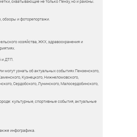
етки, охватывающие не только Пензу, но и районы.
ы, обзоры и фоторепортажи.
сельского хозяйства, ЖКХ, здравоохранения и
риятиях.
 и ДТП.
и могут узнать об актуальных событиях Пензенского,
 Каменского, Кузнецкого, Нижнеломовского,
ского, Сердобского, Лунинского, Малосердобинского,
ороде: культурные, спортивные события, актуальные
также инфографика.