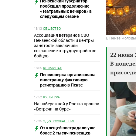
Пензенский губернатор
пообещал продолжение
«Театральных вечеров» в
следующем сезоне
18:13
ОБЩЕСТВО
Ассоциация ветеранов СВО
В Пензе молоды
Пензенской области и центры
занятости заключили
соглашение о трудоустройстве
22 июня 
бойцов
В понеде
18:05
КРИМИНАЛ
присоеди
Пенсионерка организовала
иностранцу фиктивную
регистрацию в Пензе
17:52
КУЛЬТУРА
На набережной у Ростка прошли
«Встречи на Суре»
17:35
ЗДРАВООХРАНЕНИЕ
От клещей пострадали уже
более 2 тысяч пензенцев