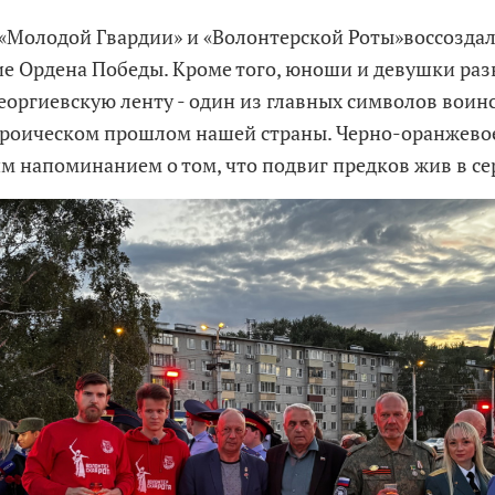
«Молодой Гвардии» и «Волонтерской Роты»воссозда
е Ордена Победы. Кроме того, юноши и девушки раз
еоргиевскую ленту - один из главных символов воин
ероическом прошлом нашей страны. Черно-оранжевое
м напоминанием о том, что подвиг предков жив в се