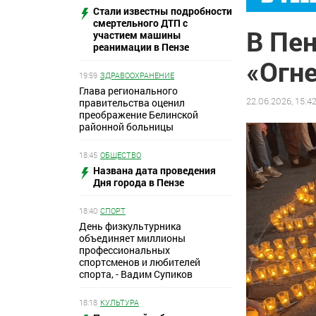
Стали известны подробности
смертельного ДТП с
В Пе
участием машины
реанимации в Пензе
«Огн
19:59
ЗДРАВООХРАНЕНИЕ
Глава регионального
22.06.2026, 15:4
правительства оценил
преображение Белинской
районной больницы
18:45
ОБЩЕСТВО
Названа дата проведения
Дня города в Пензе
18:40
СПОРТ
День физкультурника
объединяет миллионы
профессиональных
спортсменов и любителей
спорта, - Вадим Супиков
18:18
КУЛЬТУРА