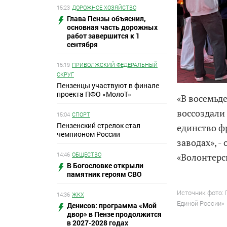
15:23
ДОРОЖНОЕ ХОЗЯЙСТВО
Глава Пензы объяснил,
основная часть дорожных
работ завершится к 1
сентября
15:19
ПРИВОЛЖСКИЙ ФЕДЕРАЛЬНЫЙ
ОКРУГ
Пензенцы участвуют в финале
проекта ПФО «МолоТ»
«В восемьд
воссоздали
15:04
СПОРТ
Пензенский стрелок стал
единство ф
чемпионом России
заводах», 
14:46
ОБЩЕСТВО
«Волонтерс
В Богословке открыли
памятник героям СВО
Источник фото:
14:36
ЖКХ
Единой России»
Денисов: программа «Мой
двор» в Пензе продолжится
в 2027-2028 годах