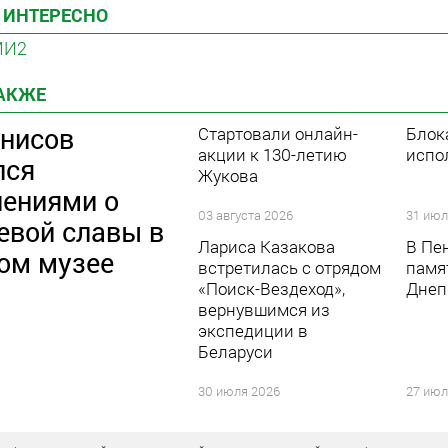
 ИНТЕРЕСНО
МИ2
ТАКЖЕ
енисов
Стартовали онлайн-
Блок
акции к 130-летию
испо
лся
Жукова
лениями о
03 августа 2026
31 июл
евой славы в
Лариса Казакова
В Пе
ом музее
встретилась с отрядом
памя
«Поиск-Вездеход»,
Днеп
вернувшимся из
экспедиции в
Беларуси
30 июля 2026
27 июл