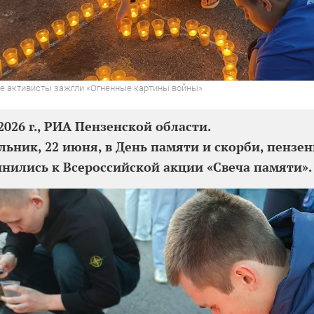
е активисты зажгли «Огненные картины войны»
2026 г., РИА Пензенской области.
льник, 22 июня, в День памяти и скорби, пензе
нились к Всероссийской акции «Свеча памяти».