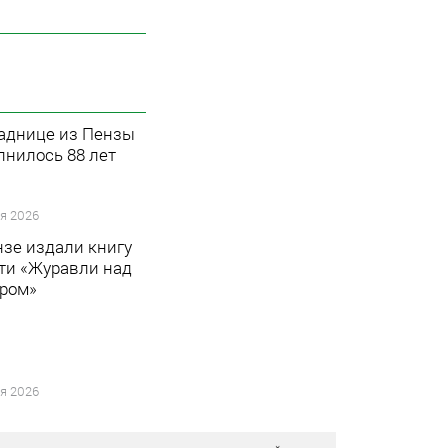
аднице из Пензы
лнилось 88 лет
я 2026
нзе издали книгу
ти «Журавли над
ром»
я 2026