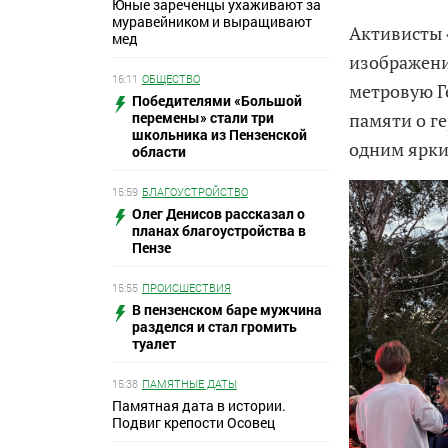
Юные зареченцы ухаживают за
муравейником и выращивают
Активисты 
мед
изображени
16:11
ОБЩЕСТВО
метровую Г
Победителями «Большой
перемены» стали три
памяти о г
школьника из Пензенской
одним ярки
области
15:59
БЛАГОУСТРОЙСТВО
Олег Денисов рассказал о
планах благоустройства в
Пензе
15:55
ПРОИСШЕСТВИЯ
В пензенском баре мужчина
разделся и стал громить
туалет
15:38
ПАМЯТНЫЕ ДАТЫ
Памятная дата в истории.
Подвиг крепости Осовец