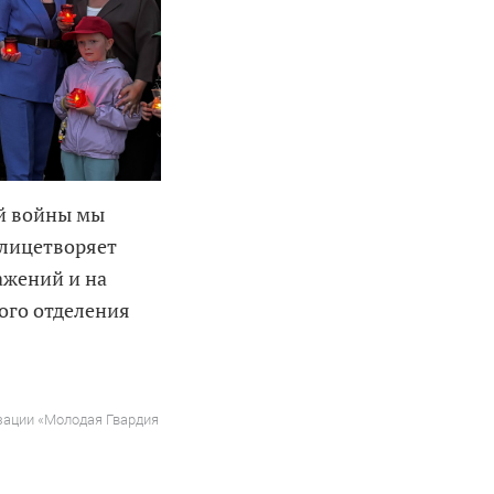
ой войны мы
олицетворяет
ажений и на
ного отделения
зации «Молодая Гвардия