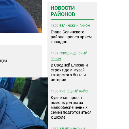
НОВОСТИ
РАЙОНОВ
18:00
БЕЛИНСКИЙ РАЙОН
Глава Белинского
района провел прием
граждан
17:59
ГОРОДИЩЕНСКИЙ
РАЙОН
нцы
В Средней Елюзани
строят дом-музей
татарского быта и
истории
17:58
КУЗНЕЦКИЙ РАЙОН
Кузнечан просят
помочь детям из
малообеспеченных
семей подготовиться
к школе
17:57
ЗЕМЕТЧИНСКИЙ