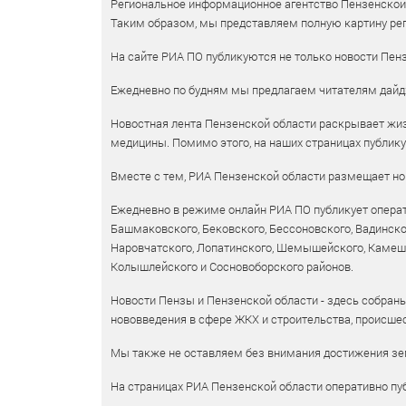
Региональное информационное агентство Пензенской о
Таким образом, мы представляем полную картину рег
На сайте РИА ПО публикуются не только новости Пенз
Ежедневно по будням мы предлагаем читателям дайд
Новостная лента Пензенской области раскрывает жизн
медицины. Помимо этого, на наших страницах публик
Вместе с тем, РИА Пензенской области размещает нов
Ежедневно в режиме онлайн РИА ПО публикует операт
Башмаковского, Бековского, Бессоновского, Вадинско
Наровчатского, Лопатинского, Шемышейского, Камешки
Колышлейского и Сосновоборского районов.
Новости Пензы и Пензенской области - здесь собраны
нововведения в сфере ЖКХ и строительства, происшес
Мы также не оставляем без внимания достижения зем
На страницах РИА Пензенской области оперативно пуб