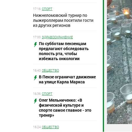
17:16
СПОРТ
Нижнеломовский турнир по
лыжероллерам посетили гости
из других регионов
17:00
ЗДРАВООХРАНЕНИЕ
По субботам пензенцам
предлагают обследовать
полость рта, чтобы
избежать онкологии
16:43
ОБЩЕСТВО
В Пензе ограничат движение
на улице Карла Маркса
16:36
СПОРТ
Олег Мельниченко: «В
физической культуре и
спорте самое главное - это
тренер»
16:24
ОБЩЕСТВО