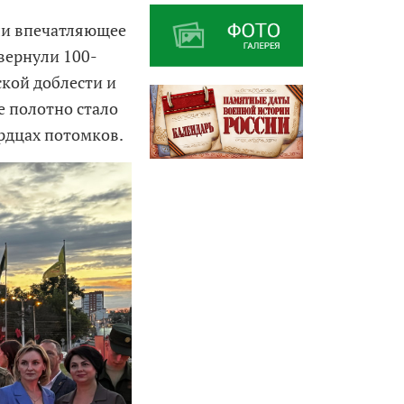
ли впечатляющее
вернули 100-
ской доблести и
 полотно стало
рдцах потомков.