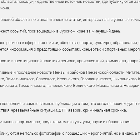
бласти, пожалуй, - единственный источник новостей, где публикуются зам
иона.
енской области, но и аналитические статьи, интервью на актуальные тем
жест событий, произошедших в Сурском крае за минувший день.
ь региона в сфере экономики, общества, спорта, культуры, образования, 
уется информация о предстоящих событиях, концертах и спортивных мероп
ости инвестиционной политики региона, происшествий, криминала, аварий
ивные и последние новости Пензы и районов Пензенской области. Читател
го, Земетчинского, Спасского, Иссинского, Городищенского, Никольского,
рского, Тамалинского, Пачелмского, Белинского, Мокшанского, Неверкин
 последние и самые важные публикации о том, что сегодня происходит в г
твия, чрезвычайные ситуации, ДТП, аварии, криминальная хроника.
ляков: спортсменов, представителей культуры, науки и образования.
ликуются не только фотографии с прошедших мероприятий, но и видео, а 