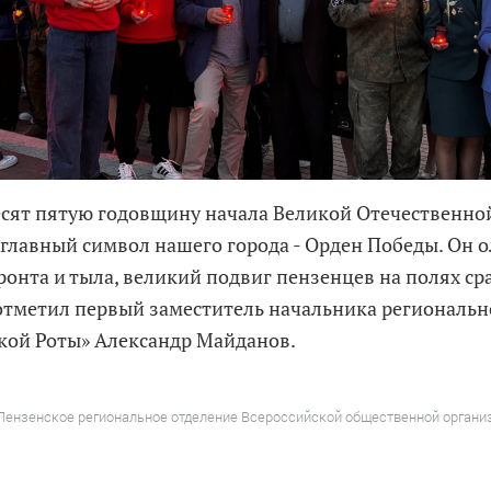
есят пятую годовщину начала Великой Отечественн
 главный символ нашего города - Орден Победы. Он 
ронта и тыла, великий подвиг пензенцев на полях ср
- отметил первый заместитель начальника региональ
кой Роты» Александр Майданов.
 Пензенское региональное отделение Всероссийской общественной органи