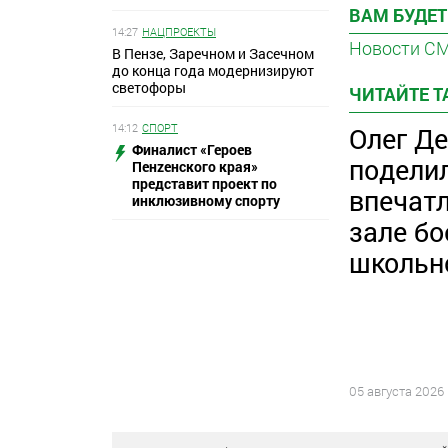
ВАМ БУДЕТ
14:27
НАЦПРОЕКТЫ
Новости С
В Пензе, Заречном и Засечном
до конца года модернизируют
светофоры
ЧИТАЙТЕ 
14:12
СПОРТ
Олег Д
Финалист «Героев
подели
Пенzенского края»
представит проект по
впечат
инклюзивному спорту
зале бо
школьн
05 августа 2026