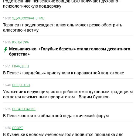
Родственники пензенских бойцов СВО получают духовно-
психологическую поддержку
16:30
ЗДРАВООХРАНЕНИЕ
Терапевт предупреждает: алкоголь может резко обострить
аллергию и астму
16:15
КУЛЬТУРА
Мельниченко: «Голубые береты» стали голосом десантного
братства»
15:51
ГВАРДЕЕЦ
В Пензе «гвардейцы» приступили к парашютной подготовке
15:40
ОБЩЕСТВО
Уважение к верующим, их потребностям и духовным традициям
остается неизменным приоритетом, - Вадим Супиков
15:25
ОБРАЗОВАНИЕ
В Пензе состоится областной педагогический форум
14:50
СПОРТ
В Кузнецке к новому учебному году появится площадка для