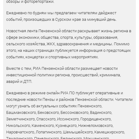
обзоры и фоторепортажи.
Ежедневно по будням мы предлагаем читателям дайджест
событий, произошедших в Сурском крае за минувший день.
Новостная лента Пензенской области раскрывает жизнь региона в
сфере экономики, общества, спорта, культуры, образования,
сельского хозяйства, ЖКХ, здравоохранения и медицины. Помимо
этого, на наших страницах публикуется информация о предстоящих
событиях, концертах и спортивных мероприятиях.
Вместе с тем, РИА Пензенской области размещает новости
инвестиционной политики региона, происшествий, криминала,
аварий и ДТП.
Ежедневно в режиме онлайн РИА ПО публикует оперативные и
последние новости Пензы и районов Пензенской области. Читатели
могут узнать об актуальных событиях Пензенского,
Башмаковского, Бековского, Бессоновского, Вадинского,
Земетчинского, Спасского, Иссинского, Городищенского,
Никольского, Каменского, Кузнецкого, Нижнеломовского,
Наровчатского, Лопатинского, Шемышейского, Камешкирского,
Тамалинского, Пачелмского, Белинского, Мокшанского,