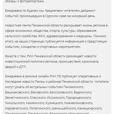
обзоры и фоторепортажи.
Ежедневно по будням мы предлагаем читателям дайджест
событий, произошедших в Сурском крае за минувший день.
Новостная лента Пензенской области раскрывает жизнь региона в
сфере экономики, общества, спорта, культуры, образования,
сельского хозяйства, ЖКХ, здравоохранения и медицины. Помимо
этого, на наших страницах публикуется информация о предстоящих
событиях, концертах и спортивных мероприятиях.
Вместе с тем, РИА Пензенской области размещает новости
инвестиционной политики региона, происшествий, криминала,
аварий и ДТП.
Ежедневно в режиме онлайн РИА ПО публикует оперативные и
последние новости Пензы и районов Пензенской области. Читатели
могут узнать об актуальных событиях Пензенского,
Башмаковского, Бековского, Бессоновского, Вадинского,
Земетчинского, Спасского, Иссинского, Городищенского,
Никольского, Каменского, Кузнецкого, Нижнеломовского,
Наровчатского, Лопатинского, Шемышейского, Камешкирского,
Тамалинского, Пачелмского, Белинского, Мокшанского,