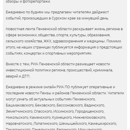
обзоры и фоторепортажи.
Ежедневно по будням мы предлагаем читателям дайджест
событий, произошедших в Сурском крае за минувший день.
Новостная лента Пензенской области раскрывает жизнь региона в
сфере экономики, общества, спорта, культуры, образования,
сельского хозяйства, ЖКХ, здравоохранения и медицины. Помимо
этого, на наших страницах публикуется информация о предстоящих
событиях, концертах и спортивных мероприятиях.
Вместе с тем, РИА Пензенской области размещает новости
инвестиционной политики региона, происшествий, криминала,
аварий и ДТП.
Ежедневно в режиме онлайн РИА ПО публикует оперативные и
последние новости Пензы и районов Пензенской области. Читатели
могут узнать об актуальных событиях Пензенского,
Башмаковского, Бековского, Бессоновского, Вадинского,
Земетчинского, Спасского, Иссинского, Городищенского,
Никольского, Каменского, Кузнецкого, Нижнеломовского,
Наровчатского, Лопатинского, Шемышейского, Камешкирского,
Тамалинского, Пачелмского, Белинского, Мокшанского,