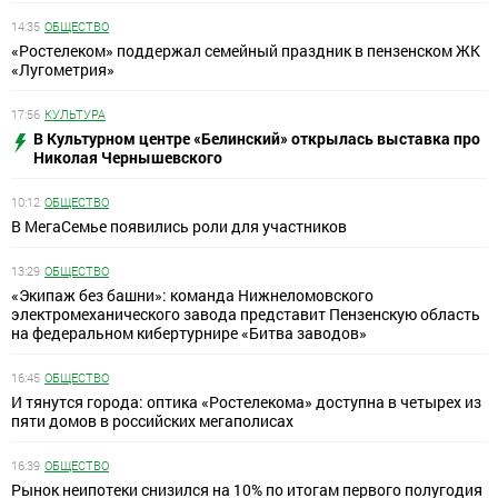
14:35
ОБЩЕСТВО
«Ростелеком» поддержал семейный праздник в пензенском ЖК
«Лугометрия»
17:56
КУЛЬТУРА
В Культурном центре «Белинский» открылась выставка про
Николая Чернышевского
10:12
ОБЩЕСТВО
В МегаСемье появились роли для участников
13:29
ОБЩЕСТВО
«Экипаж без башни»: команда Нижнеломовского
электромеханического завода представит Пензенскую область
на федеральном кибертурнире «Битва заводов»
16:45
ОБЩЕСТВО
И тянутся города: оптика «Ростелекома» доступна в четырех из
пяти домов в российских мегаполисах
16:39
ОБЩЕСТВО
Рынок неипотеки снизился на 10% по итогам первого полугодия