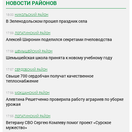
НОВОСТИ РАЙОНОВ
18:00
НИКОЛЬСКИЙ РАЙОН
В Зеленодольском прошел праздник села
17:59
ЛОПАТИНСКИЙ РАЙОН
Алексей Широнин поделился секретами пчеловодства
17:58
ШЕМЫШЕЙСКИЙ РАЙОН
Шемышейская школа принята к новому учебному году
17:57
СЕРДОБСКИЙ РАЙОН
Свыше 700 сердобчан получат качественное
теплоснабжение
17:56
МОКШАНСКИЙ РАЙОН
Алевтина Решетченко проверила работу аграриев по уборке
урожая
17:55
ЛОПАТИНСКИЙ РАЙОН
Ветерану СВО Сергею Комлеву помог проект «Сурское
мужество»