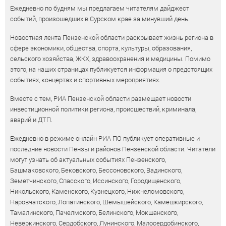
Ежедневно по будням мы предлагаем читателям дайджест
событий, произошедших в Сурском крае за минувший день.
Новостная лента Пензенской области раскрывает жизнь региона в
сфере экономики, общества, спорта, культуры, образования,
сельского хозяйства, ЖКХ, здравоохранения и медицины. Помимо
этого, на наших страницах публикуется информация о предстоящих
событиях, концертах и спортивных мероприятиях.
Вместе с тем, РИА Пензенской области размещает новости
инвестиционной политики региона, происшествий, криминала,
аварий и ДТП.
Ежедневно в режиме онлайн РИА ПО публикует оперативные и
последние новости Пензы и районов Пензенской области. Читатели
могут узнать об актуальных событиях Пензенского,
Башмаковского, Бековского, Бессоновского, Вадинского,
Земетчинского, Спасского, Иссинского, Городищенского,
Никольского, Каменского, Кузнецкого, Нижнеломовского,
Наровчатского, Лопатинского, Шемышейского, Камешкирского,
Тамалинского, Пачелмского, Белинского, Мокшанского,
Неверкинского, Сердобского, Лунинского, Малосердобинского,