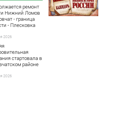
олжается ремонт
ги Нижний Ломов
овчат - граница
сти - Плесковка
я 2026
яя
ровительная
ания стартовала в
вчатском районе
я 2026