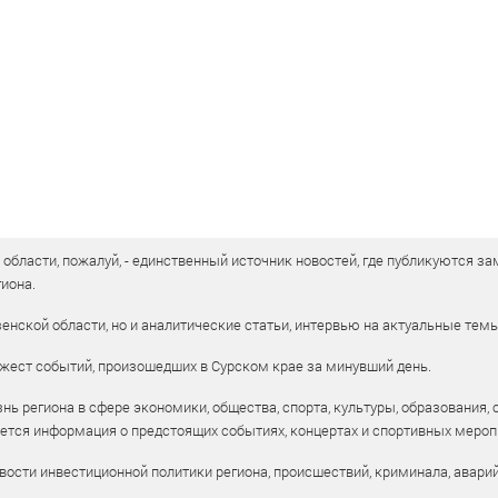
бласти, пожалуй, - единственный источник новостей, где публикуются зам
иона.
енской области, но и аналитические статьи, интервью на актуальные тем
жест событий, произошедших в Сурском крае за минувший день.
ь региона в сфере экономики, общества, спорта, культуры, образования, 
уется информация о предстоящих событиях, концертах и спортивных мероп
ости инвестиционной политики региона, происшествий, криминала, аварий