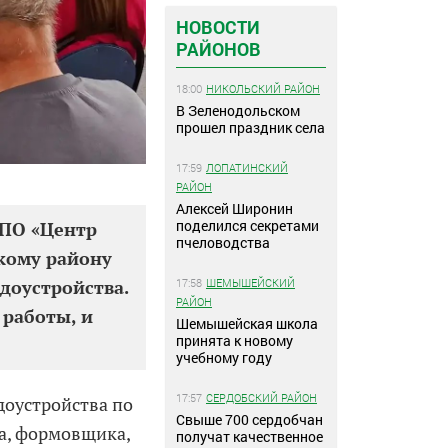
НОВОСТИ
РАЙОНОВ
18:00
НИКОЛЬСКИЙ РАЙОН
В Зеленодольском
прошел праздник села
17:59
ЛОПАТИНСКИЙ
РАЙОН
Алексей Широнин
поделился секретами
 ПО «Центр
пчеловодства
кому району
17:58
ШЕМЫШЕЙСКИЙ
доустройства.
РАЙОН
 работы, и
Шемышейская школа
принята к новому
учебному году
17:57
СЕРДОБСКИЙ РАЙОН
доустройства по
Свыше 700 сердобчан
а, формовщика,
получат качественное