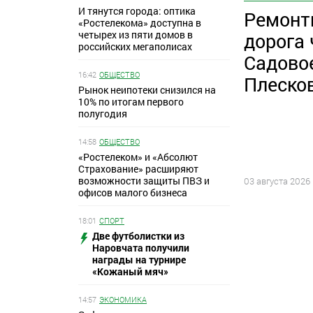
И тянутся города: оптика
Ремонт
«Ростелекома» доступна в
четырех из пяти домов в
дорога 
российских мегаполисах
Садовое
16:42
ОБЩЕСТВО
Плеско
Рынок неипотеки снизился на
10% по итогам первого
полугодия
14:58
ОБЩЕСТВО
«Ростелеком» и «Абсолют
Страхование» расширяют
возможности защиты ПВЗ и
03 августа 2026
офисов малого бизнеса
18:01
СПОРТ
Две футболистки из
Наровчата получили
награды на турнире
«Кожаный мяч»
14:57
ЭКОНОМИКА