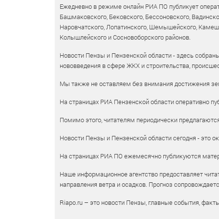
Ежедневно в режиме онлайн РИА ПО публикует операт
Башмаковского, Бековского, Бессоновского, Вадинско
Наровчатского, Лопатинского, Шемышейского, Камешки
Колышлейского и Сосновоборского районов.
Новости Пензы и Пензенской области - здесь собраны
нововведения в сфере ЖКХ и строительства, происшес
Мы также не оставляем без внимания достижения зем
На страницах РИА Пензенской области оперативно пуб
Помимо этого, читателям периодически предлагаются 
Новости Пензы и Пензенской области сегодня - это ок
На страницах РИА ПО ежемесячно публикуются матери
Наше информационное агентство предоставляет читат
направления ветра и осадков. Прогноз сопровождает
Riapo.ru – это новости Пензы, главные события, факт