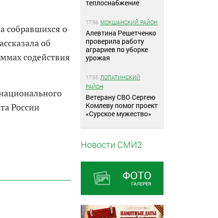
теплоснабжение
17:56
МОКШАНСКИЙ РАЙОН
а собравшихся о
Алевтина Решетченко
проверила работу
ассказала об
аграриев по уборке
аммах содействия
урожая
17:55
ЛОПАТИНСКИЙ
РАЙОН
 национального
Ветерану СВО Сергею
Комлеву помог проект
та России
«Сурское мужество»
Новости СМИ2