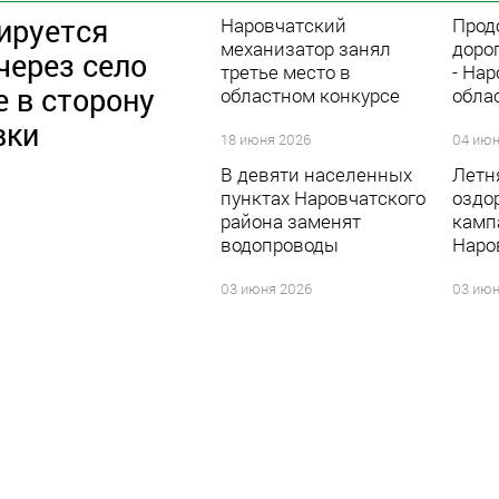
ируется
Наровчатский
Прод
механизатор занял
доро
через село
третье место в
- Нар
 в сторону
областном конкурсе
обла
вки
18 июня 2026
04 июн
В девяти населенных
Летн
пунктах Наровчатского
оздо
района заменят
камп
водопроводы
Наро
03 июня 2026
03 июн