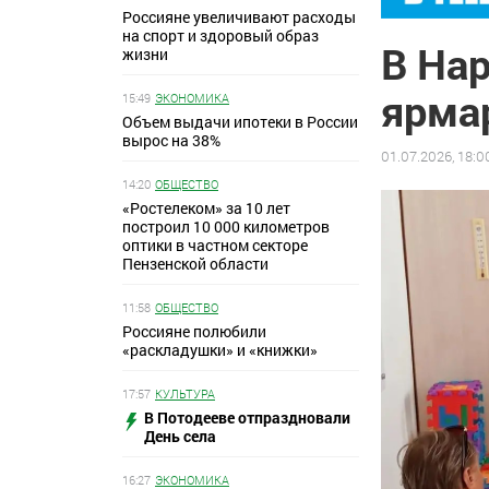
Россияне увеличивают расходы
на спорт и здоровый образ
В На
жизни
ярма
15:49
ЭКОНОМИКА
Объем выдачи ипотеки в России
вырос на 38%
01.07.2026, 18:0
14:20
ОБЩЕСТВО
«Ростелеком» за 10 лет
построил 10 000 километров
оптики в частном секторе
Пензенской области
11:58
ОБЩЕСТВО
Россияне полюбили
«раскладушки» и «книжки»
17:57
КУЛЬТУРА
В Потодееве отпраздновали
День села
16:27
ЭКОНОМИКА