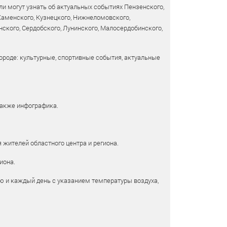
и могут узнать об актуальных событиях Пензенского,
 Каменского, Кузнецкого, Нижнеломовского,
ского, Сердобского, Лунинского, Малосердобинского,
ороде: культурные, спортивные события, актуальные
также инфографика.
 жителей областного центра и региона.
иона.
ю и каждый день с указанием температуры воздуха,