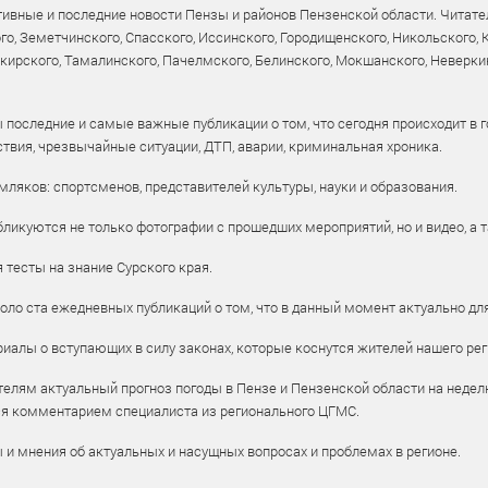
ивные и последние новости Пензы и районов Пензенской области. Читател
го, Земетчинского, Спасского, Иссинского, Городищенского, Никольского,
рского, Тамалинского, Пачелмского, Белинского, Мокшанского, Неверкин
 последние и самые важные публикации о том, что сегодня происходит в г
твия, чрезвычайные ситуации, ДТП, аварии, криминальная хроника.
ляков: спортсменов, представителей культуры, науки и образования.
ликуются не только фотографии с прошедших мероприятий, но и видео, а 
тесты на знание Сурского края.
оло ста ежедневных публикаций о том, что в данный момент актуально для
алы о вступающих в силу законах, которые коснутся жителей нашего рег
елям актуальный прогноз погоды в Пензе и Пензенской области на недел
ся комментарием специалиста из регионального ЦГМС.
ы и мнения об актуальных и насущных вопросах и проблемах в регионе.