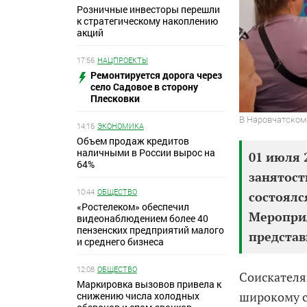
Розничные инвесторы перешли
к стратегическому накоплению
акций
17:56
НАЦПРОЕКТЫ
Ремонтируется дорога через
село Садовое в сторону
Плесковки
В Наровчатском
14:16
ЭКОНОМИКА
Объем продаж кредитов
наличными в России вырос на
01 июля 
64%
занятост
10:44
ОБЩЕСТВО
состоялс
«Ростелеком» обеспечил
Мероприя
видеонаблюдением более 40
пензенских предприятий малого
представ
и среднего бизнеса
12:08
ОБЩЕСТВО
Соискателя
Маркировка вызовов привела к
широкому с
снижению числа холодных