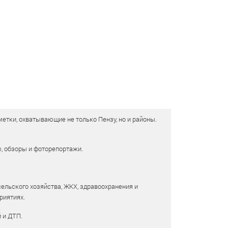
етки, охватывающие не только Пензу, но и районы.
ы, обзоры и фоторепортажи.
сельского хозяйства, ЖКХ, здравоохранения и
риятиях.
 и ДТП.