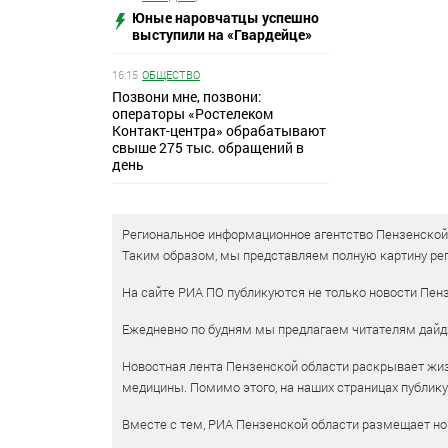
Юные наровчатцы успешно
выступили на «Гвардейце»
16:15
ОБЩЕСТВО
Позвони мне, позвони:
операторы «Ростелеком
Контакт-центра» обрабатывают
свыше 275 тыс. обращений в
день
Региональное информационное агентство Пензенской о
Таким образом, мы представляем полную картину рег
На сайте РИА ПО публикуются не только новости Пенз
Ежедневно по будням мы предлагаем читателям дайд
Новостная лента Пензенской области раскрывает жизн
медицины. Помимо этого, на наших страницах публик
Вместе с тем, РИА Пензенской области размещает нов