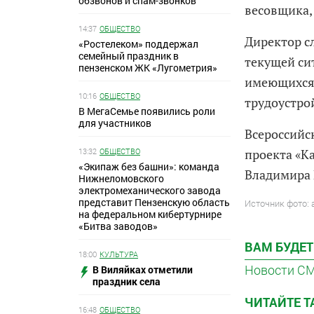
обзвонов и спам-звонков
весовщика,
14:37
ОБЩЕСТВО
Директор с
«Ростелеком» поддержал
семейный праздник в
текущей сит
пензенском ЖК «Лугометрия»
имеющихся 
10:16
ОБЩЕСТВО
трудоустро
В МегаСемье появились роли
для участников
Всероссийс
13:32
ОБЩЕСТВО
проекта «К
«Экипаж без башни»: команда
Владимира 
Нижнеломовского
электромеханического завода
представит Пензенскую область
Источник фото:
на федеральном кибертурнире
«Битва заводов»
ВАМ БУДЕТ
18:00
КУЛЬТУРА
Новости С
В Виляйках отметили
праздник села
ЧИТАЙТЕ 
16:48
ОБЩЕСТВО