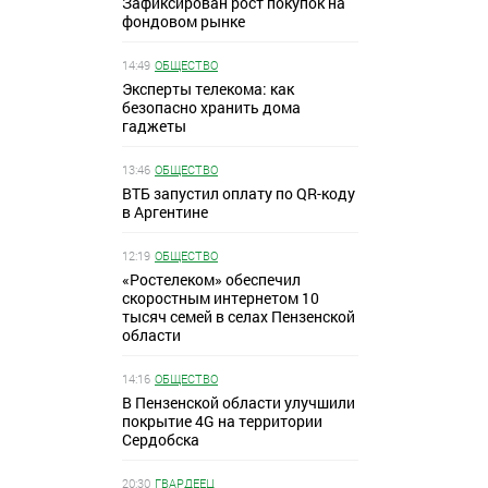
Зафиксирован рост покупок на
фондовом рынке
14:49
ОБЩЕСТВО
Эксперты телекома: как
безопасно хранить дома
гаджеты
13:46
ОБЩЕСТВО
ВТБ запустил оплату по QR-коду
в Аргентине
12:19
ОБЩЕСТВО
«Ростелеком» обеспечил
скоростным интернетом 10
тысяч семей в селах Пензенской
области
14:16
ОБЩЕСТВО
В Пензенской области улучшили
покрытие 4G на территории
Сердобска
20:30
ГВАРДЕЕЦ