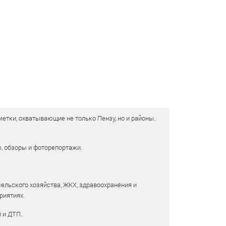
етки, охватывающие не только Пензу, но и районы.
ы, обзоры и фоторепортажи.
сельского хозяйства, ЖКХ, здравоохранения и
риятиях.
 и ДТП.