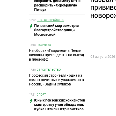
сохранить динамику КРТ и
расширить «Серебряную
привив
Пензу»
новоро
18:42
БЛАГОУСТРОЙСТВО
Пензенский мэр осмотрел
благоустройство улицы
Московской
18:18
ГВАРДЕЕЦ
На сборах «Гвардеец» в Пензе
названы претенденты на выход
08 августа 2026
в плей-офф
17:50
СТРОИТЕЛЬСТВО
Профессия строителя - одна из
самых почетных и уважаемых в
России, - Вадим Супиков
17:31
СПОРТ
Юных пензенских хоккеистов
мастерству учил обладатель
Кубка Стэнли Петр Кочетков