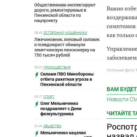
Общественники инспектируют
Важно избе
дороги, ремонтируемые в
Пензенской области по
воздержива
нацпроекту
симптомов 
08:45
ОСТОРОЖНО, МОШЕННИКИ
как только
Лжечиновник, липовый силовик
и псевдоюрист обманули
Управление
земетчинскую пенсионерку на
750 тысяч рублей
заболеваем
08:20
ПРОИСШЕСТВИЯ
Источник фото:
Силами ПВО Минобороны
отбита ракетная угроза в
Пензенской области
ВАМ БУДЕТ
08:07
СПОРТ
Новости С
Олег Мельниченко
поздравляет с Днем
ЧИТАЙТЕ 
физкультурника
Роспот
20:46
ОБЩЕСТВО
Мельниченко нацелил
назвал