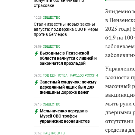
получить больничный по
страховке
Эпидемиоло
10:28
ОБЩЕСТВО
в Пензенск
Стали известны новых законы
2025 года)
августа: поддержка СВО и меры
против беглецов
64,9 на 10
заболеваем
09:59
ОБЩЕСТВО
Выходные в Пензенской
заболевших
области начнутся с ливней и
закончатся прохладой
Управление
09:32
ГОД ЕДИНСТВА НАРОДОВ РОССИИ
важности п
Заветный сундучок: почему
масочный р
деревянный ящик был для
женщины дороже денег
вакцинация
мыть руки 
09:15
ОБЩЕСТВО
Мельниченко передал в
дверными р
Музей СВО трофеи
отсутствии
украинских неонацистов
средства дл
08:52
НАЦПРОЕКТЫ