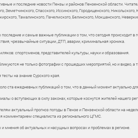
ивные и последние новости Пензы и районов Пензенской области. Читател
го, Земетчинского, Спасского, Иссинского, Городищенского, Никольского,
рского, Тамалинского, Пачелмского, Белинского, Мокшанского, Неверкин
 последние и самые важные публикации о том, что сегодня происходит в г
твия, чрезвычайные ситуации, ДТП, аварии, криминальная хроника.
ляков: спортсменов, представителей культуры, науки и образования.
ликуются не только фотографии с прошедших мероприятий, но и видео, а 
тесты на знание Сурского края.
оло ста ежедневных публикаций о том, что в данный момент актуально для
алы о вступающих в силу законах, которые коснутся жителей нашего рег
елям актуальный прогноз погоды в Пензе и Пензенской области на недел
ся комментарием специалиста из регионального ЦГМС.
ы и мнения об актуальных и насущных вопросах и проблемах в регионе.