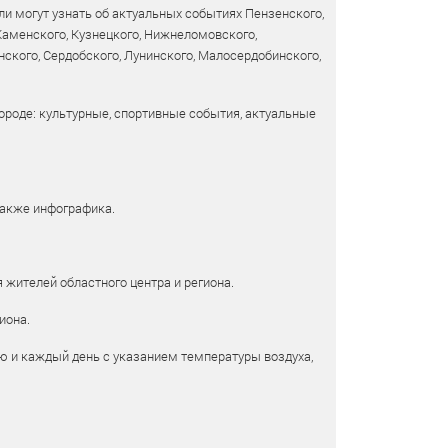
и могут узнать об актуальных событиях Пензенского,
 Каменского, Кузнецкого, Нижнеломовского,
ского, Сердобского, Лунинского, Малосердобинского,
ороде: культурные, спортивные события, актуальные
также инфографика.
 жителей областного центра и региона.
иона.
ю и каждый день с указанием температуры воздуха,