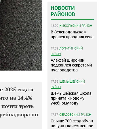
НОВОСТИ
РАЙОНОВ
18:00
НИКОЛЬСКИЙ РАЙОН
В Зеленодольском
прошел праздник села
17:59
ЛОПАТИНСКИЙ
РАЙОН
Алексей Широнин
поделился секретами
пчеловодства
17:58
ШЕМЫШЕЙСКИЙ
РАЙОН
е 2025 года в
Шемышейская школа
что на 14,4%
принята к новому
учебному году
 почти треть
требнадзора по
17:57
СЕРДОБСКИЙ РАЙОН
Свыше 700 сердобчан
получат качественное