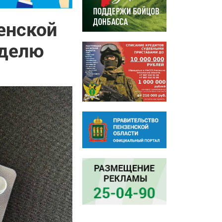
енской
еделю