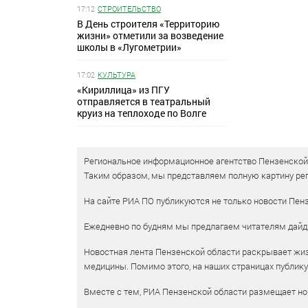
17:12
СТРОИТЕЛЬСТВО
В День строителя «Территорию
жизни» отметили за возведение
школы в «Лугометрии»
17:02
КУЛЬТУРА
«Кириллица» из ПГУ
отправляется в театральный
круиз на теплоходе по Волге
Региональное информационное агентство Пензенской о
Таким образом, мы представляем полную картину рег
На сайте РИА ПО публикуются не только новости Пенз
Ежедневно по будням мы предлагаем читателям дайд
Новостная лента Пензенской области раскрывает жизн
медицины. Помимо этого, на наших страницах публик
Вместе с тем, РИА Пензенской области размещает нов