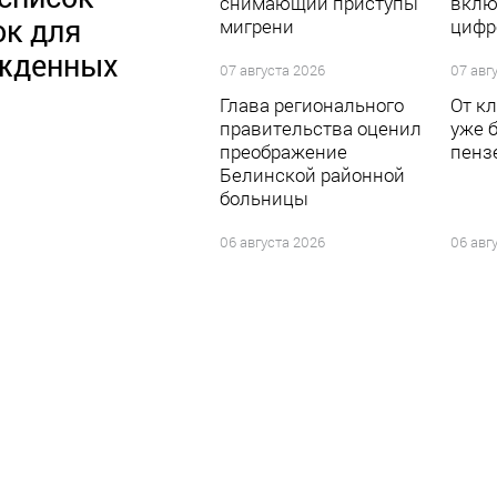
снимающий приступы
вклю
ок для
мигрени
цифр
жденных
07 августа 2026
07 авг
Глава регионального
От к
правительства оценил
уже 
преображение
пенз
Белинской районной
больницы
06 августа 2026
06 авг