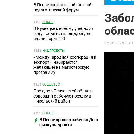
В Пензе состоится областной
педагогический форум
Забо
14:50
СПОРТ
обла
В Кузнецке к новому учебному
году появится площадка для
сдачи норм ГТО
06.08.2025, 09:3
14:31
НАЦПРОЕКТЫ
«Международная кооперация и
экспорт»: набираются
желающие на магистерскую
программу
13:51
ОБЩЕСТВО
Прокурор Пензенской области
совершил рабочую поездку в
Никольский район
13:39
СПОРТ
В Пензе прошел забег ко Дню
физкультурника