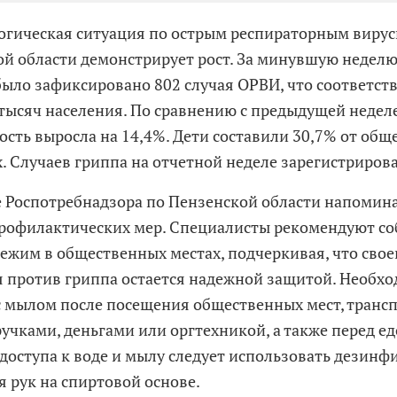
гическая ситуация по острым респираторным вир
ой области демонстрирует рост. За минувшую неделю
 было зафиксировано 802 случая ОРВИ, что соответст
0 тысяч населения. По сравнению с предыдущей недел
ость выросла на 14,4%. Дети составили 30,7% от общ
. Случаев гриппа на отчетной неделе зарегистрирова
 Роспотребнадзора по Пензенской области напомин
рофилактических мер. Специалисты рекомендуют с
ежим в общественных местах, подчеркивая, что сво
 против гриппа остается надежной защитой. Необх
с мылом после посещения общественных мест, транспо
учками, деньгами или оргтехникой, а также перед ед
 доступа к воде и мылу следует использовать дези
я рук на спиртовой основе.