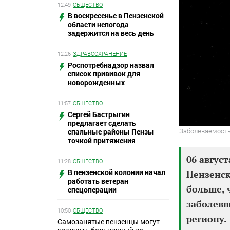
12:49
ОБЩЕСТВО
В воскресенье в Пензенской
области непогода
задержится на весь день
12:26
ЗДРАВООХРАНЕНИЕ
Роспотребнадзор назвал
список прививок для
новорожденных
11:57
ОБЩЕСТВО
Сергей Бастрыгин
предлагает сделать
Заболеваемость
спальные районы Пензы
точкой притяжения
06 август
11:28
ОБЩЕСТВО
В пензенской колонии начал
Пензенск
работать ветеран
больше, 
спецоперации
заболевш
10:50
ОБЩЕСТВО
региону.
Самозанятые пензенцы могут