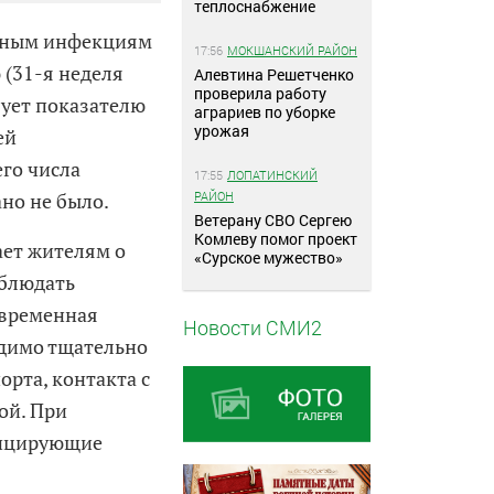
теплоснабжение
усным инфекциям
17:56
МОКШАНСКИЙ РАЙОН
 (31-я неделя
Алевтина Решетченко
проверила работу
вует показателю
аграриев по уборке
урожая
ей
его числа
17:55
ЛОПАТИНСКИЙ
РАЙОН
но не было.
Ветерану СВО Сергею
Комлеву помог проект
ает жителям о
«Сурское мужество»
облюдать
евременная
Новости СМИ2
одимо тщательно
рта, контакта с
ой. При
нфицирующие