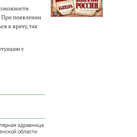
возможности
. При появлении
я к врачу, так
итуацию с
лярная здравница
енской области