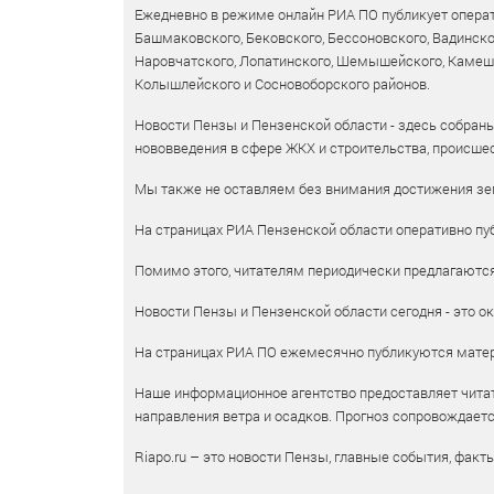
Ежедневно в режиме онлайн РИА ПО публикует операт
Башмаковского, Бековского, Бессоновского, Вадинско
Наровчатского, Лопатинского, Шемышейского, Камешки
Колышлейского и Сосновоборского районов.
Новости Пензы и Пензенской области - здесь собраны
нововведения в сфере ЖКХ и строительства, происшес
Мы также не оставляем без внимания достижения зем
На страницах РИА Пензенской области оперативно пуб
Помимо этого, читателям периодически предлагаются 
Новости Пензы и Пензенской области сегодня - это ок
На страницах РИА ПО ежемесячно публикуются матери
Наше информационное агентство предоставляет читат
направления ветра и осадков. Прогноз сопровождает
Riapo.ru – это новости Пензы, главные события, факт