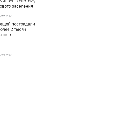
чилась в систему
ового заселения
уста 2026
лещей пострадали
более 2 тысяч
енцев
уста 2026