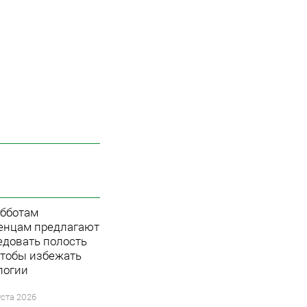
убботам
енцам предлагают
едовать полость
 чтобы избежать
логии
уста 2026