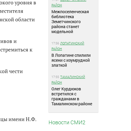
окого уровня в
РАЙОН
аместителя
Межпоселенческая
библиотека
нской области
Земетчинского
района станет
модельной
тивов и
17:56
ЛОПАТИНСКИЙ
 стремиться к
РАЙОН
В Лопатине спилили
ясени с изумрудной
златкой
кой чести
17:55
ТАМАЛИНСКИЙ
РАЙОН
Олег Курдюков
встретился с
гражданами в
Тамалинском районе
ицы имени Н.Ф.
Новости СМИ2