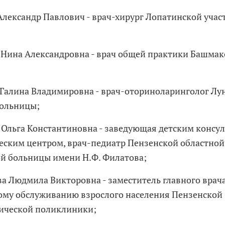
Александр Павлович - врач-хирург Лопатинской учас
 Нина Александровна - врач общей практики Башма
 Галина Владимировна - врач-оториноларинголог Лу
больницы;
 Ольга Константиновна - заведующая детским консу
еским центром, врач-педиатр Пензенской областной
й больницы имени Н.Ф. Филатова;
а Людмила Викторовна - заместитель главного врач
му обслуживанию взрослого населения Пензенской
ической поликлиники;