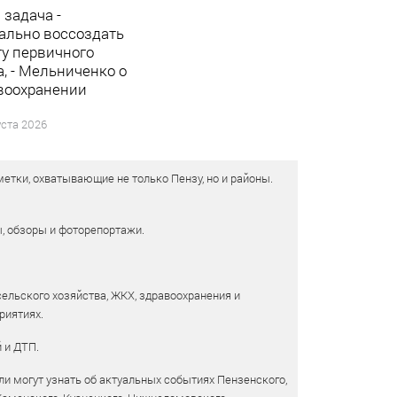
 задача -
ально воссоздать
ту первичного
а, - Мельниченко о
воохранении
уста 2026
етки, охватывающие не только Пензу, но и районы.
ы, обзоры и фоторепортажи.
сельского хозяйства, ЖКХ, здравоохранения и
риятиях.
 и ДТП.
и могут узнать об актуальных событиях Пензенского,