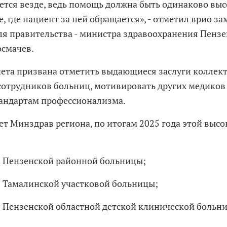
ется везде, ведь помощь должна быть одинаково выс
, где пациент за ней обращается», - отметил врио з
ля правительства - министра здравоохранения Пензе
осмачев.
чета призвана отметить выдающиеся заслуги коллек
сотрудников больниц, мотивировать других медиков
андартам профессионализма.
ет Минздрав региона, по итогам 2025 года этой высо
в Пензенской районной больницы;
в Тамалинской участковой больницы;
в Пензенской областной детской клинической больн