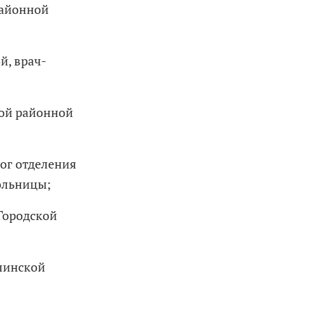
районной
й, врач-
кой районной
лог отделения
ольницы;
 Городской
линской