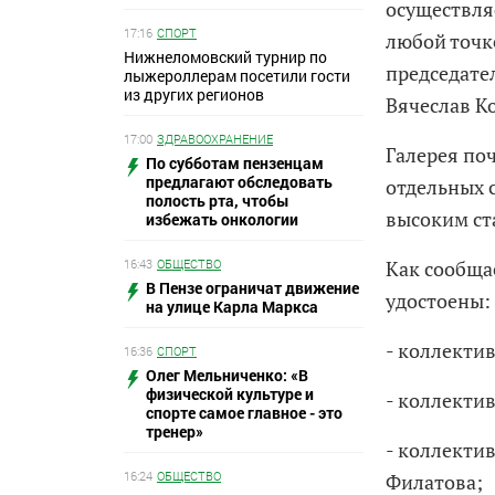
осуществля
17:16
СПОРТ
любой точке
Нижнеломовский турнир по
председате
лыжероллерам посетили гости
из других регионов
Вячеслав К
17:00
ЗДРАВООХРАНЕНИЕ
Галерея по
По субботам пензенцам
предлагают обследовать
отдельных 
полость рта, чтобы
высоким ст
избежать онкологии
16:43
ОБЩЕСТВО
Как сообща
В Пензе ограничат движение
удостоены:
на улице Карла Маркса
- коллекти
16:36
СПОРТ
Олег Мельниченко: «В
физической культуре и
- коллекти
спорте самое главное - это
тренер»
- коллекти
16:24
ОБЩЕСТВО
Филатова;