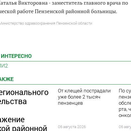
аталья Викторовна - заместитель главного врача по
еской работе Пензенской районной больницы.
 Министерство здравоохранения Пензенской области
 ИНТЕРЕСНО
МИ2
ТАКЖЕ
егионального
От клещей пострадали
По с
уже более 2 тысяч
пенз
ельства
пензенцев
обсл
рта,
онко
ажение
кой районной
06 августа 2026
06 авг