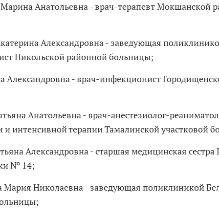
а Марина Анатольевна - врач-терапевт Мокшанской 
Екатерина Александровна - заведующая поликлинико
ст Никольской районной больницы;
на Александровна - врач-инфекционист Городищенс
Татьяна Анатольевна - врач-анестезиолог-реанимато
 и интенсивной терапии Тамалинской участковой б
атьяна Александровна - старшая медицинская сестра
ки № 14;
а Мария Николаевна - заведующая поликлиникой Бе
больницы;