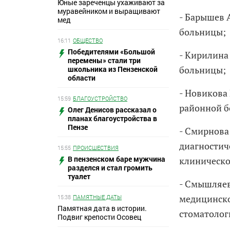
Юные зареченцы ухаживают за
муравейником и выращивают
- Барышев 
мед
больницы;
16:11
ОБЩЕСТВО
Победителями «Большой
- Кирилина
перемены» стали три
больницы;
школьника из Пензенской
области
- Новикова
15:59
БЛАГОУСТРОЙСТВО
районной 
Олег Денисов рассказал о
планах благоустройства в
Пензе
- Смирнова
диагностич
15:55
ПРОИСШЕСТВИЯ
В пензенском баре мужчина
клиническо
разделся и стал громить
туалет
- Смышляев
медицинско
15:38
ПАМЯТНЫЕ ДАТЫ
Памятная дата в истории.
стоматолог
Подвиг крепости Осовец