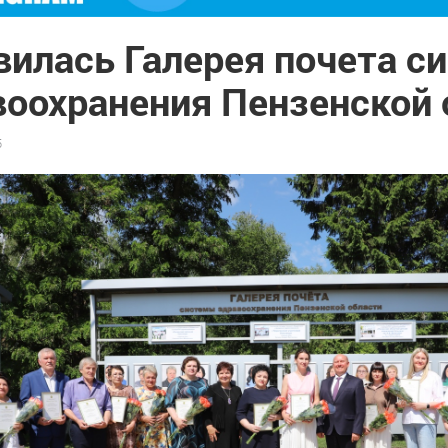
вилась Галерея почета с
воохранения Пензенской 
5