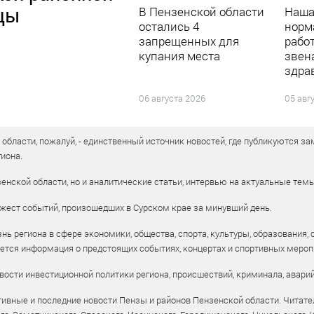
цы
В Пензенской области
Наша
остались 4
норм
запрещенных для
рабо
купания места
звен
здра
06 августа 2026
05 авг
бласти, пожалуй, - единственный источник новостей, где публикуются зам
иона.
енской области, но и аналитические статьи, интервью на актуальные тем
жест событий, произошедших в Сурском крае за минувший день.
ь региона в сфере экономики, общества, спорта, культуры, образования, 
уется информация о предстоящих событиях, концертах и спортивных мероп
ости инвестиционной политики региона, происшествий, криминала, аварий
ивные и последние новости Пензы и районов Пензенской области. Читател