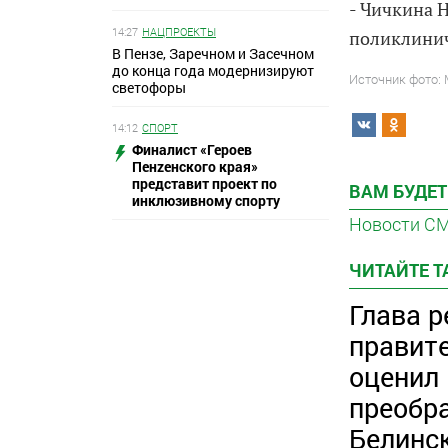
- Чичкина Н
14:27
НАЦПРОЕКТЫ
поликлинич
В Пензе, Заречном и Засечном
до конца года модернизируют
Источник фото:
светофоры
14:12
СПОРТ
Финалист «Героев
Пенzенского края»
представит проект по
ВАМ БУДЕТ
инклюзивному спорту
Новости С
ЧИТАЙТЕ 
Глава р
правит
оценил
преобр
Белинс