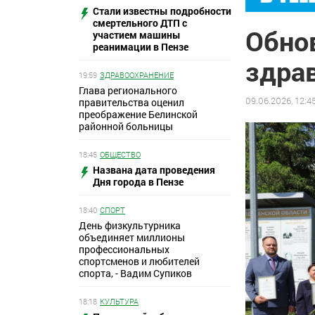
Стали известны подробности
смертельного ДТП с
Обно
участием машины
реанимации в Пензе
здра
19:59
ЗДРАВООХРАНЕНИЕ
Глава регионального
09.06.2026, 12:4
правительства оценил
преображение Белинской
районной больницы
18:45
ОБЩЕСТВО
Названа дата проведения
Дня города в Пензе
18:40
СПОРТ
День физкультурника
объединяет миллионы
профессиональных
спортсменов и любителей
спорта, - Вадим Супиков
18:18
КУЛЬТУРА