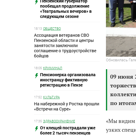
Пензенский губернатор
пообещал продолжение
«Театральных вечеров» в
следующем сезоне
18:13
ОБЩЕСТВО
Ассоциация ветеранов СВО
Пензенской области и центры
занятости заключили
соглашение о трудоустройстве
бойцов
Обновилась Гал
18:05
КРИМИНАЛ
Пенсионерка организовала
09 июня 
иностранцу фиктивную
торжеств
регистрацию в Пензе
коллекти
17:52
КУЛЬТУРА
по итога
На набережной у Ростка прошли
«Встречи на Суре»
«Мы видим 
17:35
ЗДРАВООХРАНЕНИЕ
От клещей пострадали уже
узких спец
более 2 тысяч пензенцев