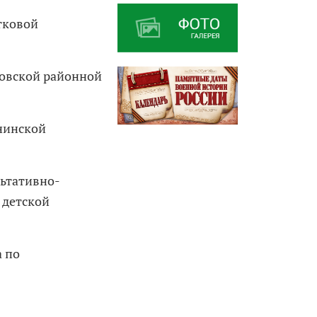
тковой
ковской районной
нинской
льтативно-
 детской
а по