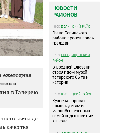
НОВОСТИ
РАЙОНОВ
18:00
БЕЛИНСКИЙ РАЙОН
Глава Белинского
района провел прием
граждан
17:59
ГОРОДИЩЕНСКИЙ
РАЙОН
В Средней Елюзани
строят дом-музей
а ежегодная
татарского быта и
истории
иков и
ния в Галерею
17:58
КУЗНЕЦКИЙ РАЙОН
Кузнечан просят
помочь детям из
малообеспеченных
семей подготовиться
ичного звена до
к школе
ль качества
17:57
ЗЕМЕТЧИНСКИЙ