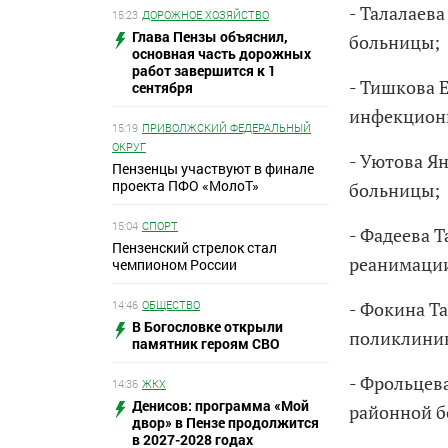
- Талалаев
15:23
ДОРОЖНОЕ ХОЗЯЙСТВО
Глава Пензы объяснил,
больницы;
основная часть дорожных
работ завершится к 1
- Тишкова 
сентября
инфекциони
15:19
ПРИВОЛЖСКИЙ ФЕДЕРАЛЬНЫЙ
ОКРУГ
- Уютова Я
Пензенцы участвуют в финале
проекта ПФО «МолоТ»
больницы;
15:04
СПОРТ
- Фадеева 
Пензенский стрелок стал
реанимации
чемпионом России
14:46
ОБЩЕСТВО
- Фокина Т
В Богословке открыли
поликлини
памятник героям СВО
- Фрольцев
14:36
ЖКХ
Денисов: программа «Мой
районной 
двор» в Пензе продолжится
в 2027-2028 годах