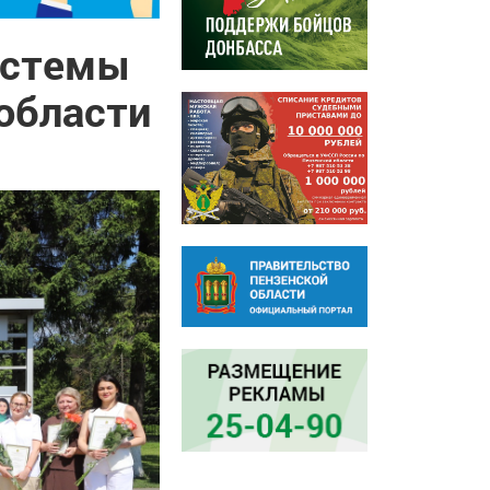
истемы
области