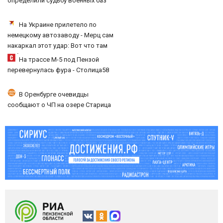
определили судьбу военных баз
На Украине прилетело по
немецкому автозаводу - Мерц сам
накаркал этот удар: Вот что там
собирали
На трассе М-5 под Пензой
перевернулась фура - Столица58
В Оренбурге очевидцы
сообщают о ЧП на озере Старица