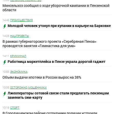
Минсельхоз сообщил о ходе уборочной кампании в Пензенской
области
14:46
ПРОИСШЕСТВИЯ
Молодой человек утонул при купании в карьере на Барковке
14:28
НАЦПРОЕКТЫ
В рамках губернаторского проекта «Серебряная Пенза»
проводятся занятия «Гимнастика для ума»
14:11
КРИМИНАЛ
Работница маркетплейса в Пензе украла дорогой гаджет
13:55
ЭКОНОМИКА
Объем выдачи ипотеки в России вырос на 38%
13:35
ОСТОРОЖНО, МОШЕННИКИ
Лжеоператоры сотовой связи стали предлагать пензенцам
заменить сим-карту
13:19
СПОРТ
В Городищенском районе сотрудники полиции устроили