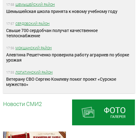
17:58
ШЕМЫШЕЙСКИЙ РАЙОН
Шемышейская школа принята к новому учебному году
17:57
СЕРДОБСКИЙ РАЙОН
Свыше 700 сердобчан получат качественное
теплоснабжение
17:56
МОКШАНСКИЙ РАЙОН
Алевтина Решетченко проверила работу аграриев по уборке
урожая
17:55
ЛОПАТИНСКИЙ РАЙОН
Ветерану СВО Сергею Комлеву помог проект «Сурское
мужество»
Новости СМИ2