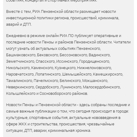
событиях, концертах и спортивных мероприятиях.
Вместе с тем, РИА Пензенской области размещает новости
инвестиционной политики региона, происшествий, криминала,
аварий и ДТП.
Ежедневно в режиме онлайн РИА ПО публикует оперативные и
последние новости Пензы и районов Пензенской области. Читатели
могут узнать об актуальных событиях Пензенского,
Башмаковского, Бековского, Бессоновского, Вадинского,
Земетчинского, Спасского, Иссинского, Городищенского,
Никольского, Каменского, Кузнецкого, Нижнеломовского,
Наровчатского, Лопатинского, Шемышейского, Камешкирского,
Тамалинского, Пачелмского, Белинского, Мокшанского,
Неверкинского, Сердобского, Лунинского, Малосердобинского,
Колышлейского и Сосновоборского районов.
Новости Пензы и Пензенской области - здесь собраны последние и
самые важные публикации о том, что сегодня происходит в городе:
культурные, спортивные события, актуальные нововведения в
сфере ЖКХ и строительства, происшествия, чрезвычайные
ситуации, ДТП, аварии, криминальная хроника.