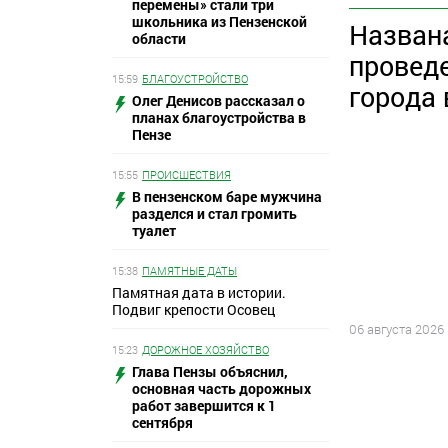
перемены» стали три
школьника из Пензенской
Назван
области
провед
15:59
БЛАГОУСТРОЙСТВО
города 
Олег Денисов рассказал о
планах благоустройства в
Пензе
15:55
ПРОИСШЕСТВИЯ
В пензенском баре мужчина
разделся и стал громить
туалет
15:38
ПАМЯТНЫЕ ДАТЫ
Памятная дата в истории.
Подвиг крепости Осовец
06 августа 2026
15:23
ДОРОЖНОЕ ХОЗЯЙСТВО
Глава Пензы объяснил,
основная часть дорожных
работ завершится к 1
сентября