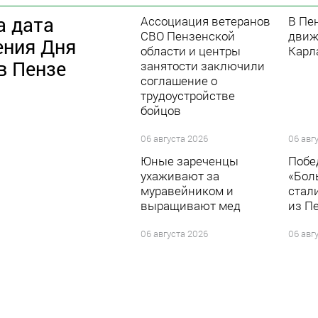
а дата
Ассоциация ветеранов
В Пе
СВО Пензенской
движ
ения Дня
области и центры
Карл
в Пензе
занятости заключили
соглашение о
трудоустройстве
бойцов
06 августа 2026
06 авг
Юные зареченцы
Побе
ухаживают за
«Бол
муравейником и
стал
выращивают мед
из П
06 августа 2026
06 авг