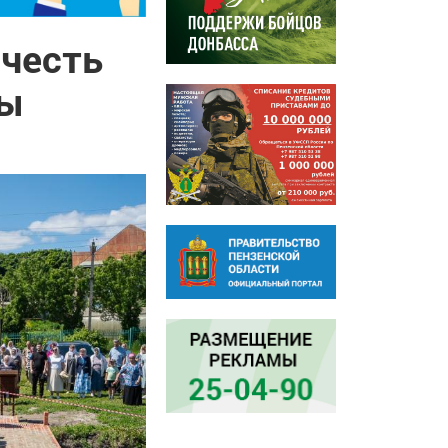
 честь
цы