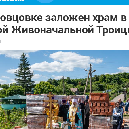
овцовке заложен храм в
ой Живоначальной Трои
4