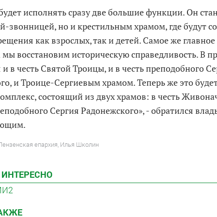
будет исполнять сразу две большие функции. Он стан
й-звонницей, но и крестильным храмом, где будут с
ещения как взрослых, так и детей. Самое же главное
а мы восстановим историческую справедливость. В п
 и в честь Святой Троицы, и в честь преподобного С
го, и Троице-Сергиевым храмом. Теперь же это буде
омплекс, состоящий из двух храмов: в честь Живон
реподобного Сергия Радонежского», - обратился влад
ующим.
 Пензенская епархия, Илья Школин
 ИНТЕРЕСНО
МИ2
ТАКЖЕ