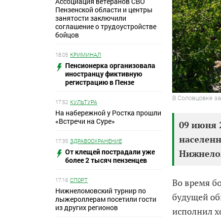
Ассоциация ветеранов СВО
Пензенской области и центры
занятости заключили
соглашение о трудоустройстве
бойцов
18:05
КРИМИНАЛ
Пенсионерка организовала
иностранцу фиктивную
регистрацию в Пензе
В Соловцовке з
17:52
КУЛЬТУРА
На набережной у Ростка прошли
«Встречи на Суре»
09 июня 
населенн
17:35
ЗДРАВООХРАНЕНИЕ
От клещей пострадали уже
Нижнело
более 2 тысяч пензенцев
17:16
СПОРТ
Во время б
Нижнеломовский турнир по
будущей об
лыжероллерам посетили гости
из других регионов
исполнил х