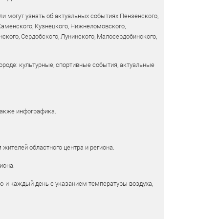
и могут узнать об актуальных событиях Пензенского,
 Каменского, Кузнецкого, Нижнеломовского,
ского, Сердобского, Лунинского, Малосердобинского,
ороде: культурные, спортивные события, актуальные
также инфографика.
 жителей областного центра и региона.
иона.
ю и каждый день с указанием температуры воздуха,