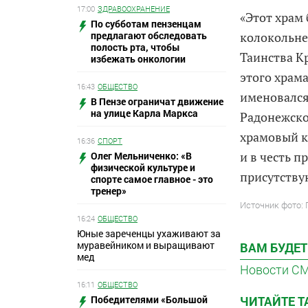
17:00
ЗДРАВООХРАНЕНИЕ
«Этот храм 
По субботам пензенцам
предлагают обследовать
колокольне
полость рта, чтобы
Таинства Кр
избежать онкологии
этого храм
16:43
ОБЩЕСТВО
именовался
В Пензе ограничат движение
на улице Карла Маркса
Радонежско
храмовый к
16:36
СПОРТ
и в честь п
Олег Мельниченко: «В
физической культуре и
присутств
спорте самое главное - это
тренер»
Источник фото:
16:24
ОБЩЕСТВО
Юные зареченцы ухаживают за
муравейником и выращивают
ВАМ БУДЕТ
мед
Новости С
16:11
ОБЩЕСТВО
Победителями «Большой
ЧИТАЙТЕ 