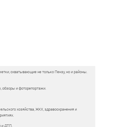
етки, охватывающие не только Пензу, но и районы.
ы, обзоры и фоторепортажи.
сельского хозяйства, ЖКХ, здравоохранения и
риятиях.
 и ДТП.