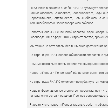
Ежедневно в режиме онлайн РИА ПО публикует операт
Башмаковского, Бековского, Бессоновского, Вадинско
Наровчатского, Лопатинского, Шемышейского, Камешки
Колышлейского и Сосновоборского районов.
Новости Пензы и Пензенской области - здесь собраны
нововведения в сфере ЖКХ и строительства, происшес
Мы также не оставляем без внимания достижения зем
На страницах РИА Пензенской области оперативно пуб
Помимо этого, читателям периодически предлагаются 
Новости Пензы и Пензенской области сегодня - это ок
На страницах РИА ПО ежемесячно публикуются матери
Наше информационное агентство предоставляет читат
направления ветра и осадков. Прогноз сопровождает
Riapo.ru – это новости Пензы, главные события, факт