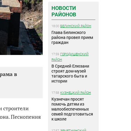
НОВОСТИ
РАЙОНОВ
18:00
БЕЛИНСКИЙ РАЙОН
Глава Белинского
района провел прием
граждан
17:59
ГОРОДИЩЕНСКИЙ
РАЙОН
В Средней Елюзани
строят дом-музей
храма в
татарского быта и
истории
17:58
КУЗНЕЦКИЙ РАЙОН
Кузнечан просят
помочь детям из
и строители
малообеспеченных
семей подготовиться
йона. Песнопения
к школе
17:57
ЗЕМЕТЧИНСКИЙ