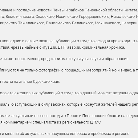
ивные и последние новости Пензы и районов Пензенской области. Читател
го, Земетчинского, Спасского, Иссинского, Городищенского, Никольского,
рского, Тамалинского, Пачелмского, Белинского, Мокшанского, Неверкин
 последние и самые важные публикации о том, что сегодня происходит в г
твия, чрезвычайные ситуации, ДТП, аварии, криминальная хроника.
ляков: спортсменов, представителей культуры, науки и образования.
ликуются не только фотографии с прошедших мероприятий, но и видео, а 
тесты на знание Сурского края.
оло ста ежедневных публикаций о том, что в данный момент актуально для
алы о вступающих в силу законах, которые коснутся жителей нашего рег
елям актуальный прогноз погоды в Пензе и Пензенской области на недел
ся комментарием специалиста из регионального ЦГМС.
ы и мнения об актуальных и насущных вопросах и проблемах в регионе.