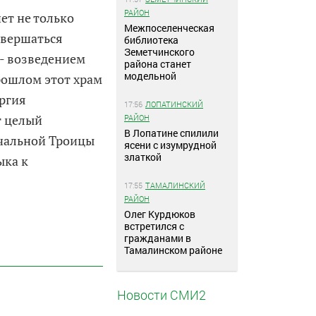
РАЙОН
ет не только
Межпоселенческая
овершаться
библиотека
Земетчинского
 - возведением
района станет
модельной
рошлом этот храм
ергия
17:56
ЛОПАТИНСКИЙ
т целый
РАЙОН
В Лопатине спилили
ачальной Троицы
ясени с изумрудной
златкой
ыка к
17:55
ТАМАЛИНСКИЙ
РАЙОН
Олег Курдюков
встретился с
гражданами в
Тамалинском районе
Новости СМИ2