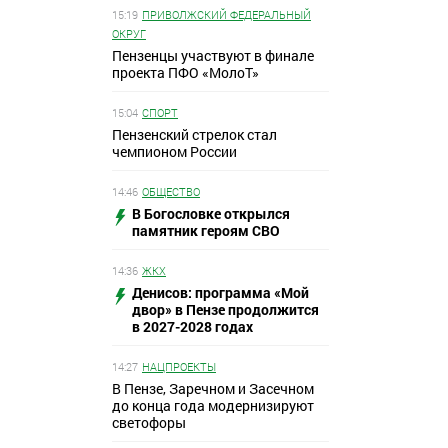
15:19
ПРИВОЛЖСКИЙ ФЕДЕРАЛЬНЫЙ
ОКРУГ
Пензенцы участвуют в финале
проекта ПФО «МолоТ»
15:04
СПОРТ
Пензенский стрелок стал
чемпионом России
14:46
ОБЩЕСТВО
В Богословке открылся
памятник героям СВО
14:36
ЖКХ
Денисов: программа «Мой
двор» в Пензе продолжится
в 2027-2028 годах
14:27
НАЦПРОЕКТЫ
В Пензе, Заречном и Засечном
до конца года модернизируют
светофоры