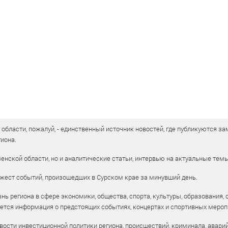
бласти, пожалуй, - единственный источник новостей, где публикуются зам
иона.
енской области, но и аналитические статьи, интервью на актуальные тем
жест событий, произошедших в Сурском крае за минувший день.
ь региона в сфере экономики, общества, спорта, культуры, образования, 
уется информация о предстоящих событиях, концертах и спортивных мероп
ости инвестиционной политики региона, происшествий, криминала, аварий