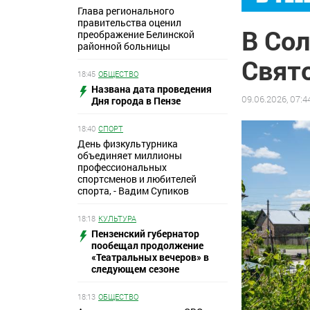
Глава регионального
правительства оценил
В Сол
преображение Белинской
районной больницы
Свят
18:45
ОБЩЕСТВО
Названа дата проведения
09.06.2026, 07:4
Дня города в Пензе
18:40
СПОРТ
День физкультурника
объединяет миллионы
профессиональных
спортсменов и любителей
спорта, - Вадим Супиков
18:18
КУЛЬТУРА
Пензенский губернатор
пообещал продолжение
«Театральных вечеров» в
следующем сезоне
18:13
ОБЩЕСТВО