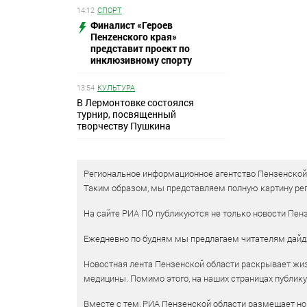
14:12
СПОРТ
Финалист «Героев
Пенzенского края»
представит проект по
инклюзивному спорту
13:54
КУЛЬТУРА
В Лермонтовке состоялся
турнир, посвященный
творчеству Пушкина
Региональное информационное агентство Пензенской о
Таким образом, мы представляем полную картину рег
На сайте РИА ПО публикуются не только новости Пенз
Ежедневно по будням мы предлагаем читателям дайд
Новостная лента Пензенской области раскрывает жизн
медицины. Помимо этого, на наших страницах публик
Вместе с тем, РИА Пензенской области размещает нов