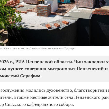
аложен храм в честь Святой Живоначальной Троицы
2026 г., РИА Пензенской области. Чин закладки 
ом пункте совершил.митрополит Пензенский и
мовский Серафим.
огослужения молились духовенство, благотворители 
ители, а также местные жители села Пензенского ра
ор Спасского кафедрального собора.