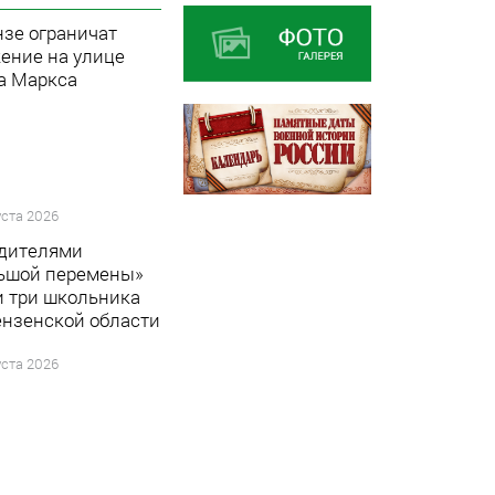
нзе ограничат
ение на улице
а Маркса
уста 2026
дителями
ьшой перемены»
и три школьника
ензенской области
уста 2026