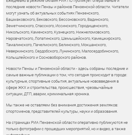
Ежедневно в режиме онлайн РИА ПО публикует оперативные и
последние новости Пензы и районов Пензенской области. Читатели
могут узнать об актуальных событиях Пензенского,
Башмаковского, Бековского, Бессоновского, Вадинского,
Земетчинского, Спасского, Иссинского, Городищенского,
Никольского, Каменского, Кузнецкого, Нижнеломовского,
Наровчатского, Лопатинского, Шемышейского, Камешкирского,
Тамалинского, Пачелмского, Белинского, Мокшанского,
Неверкинского, Сердобского, Лунинского, Малосердобинского,
Колышлейского и Сосновоборского районов.
Новости Пензы и Пензенской области - здесь собраны последние и
самые важные публикации о том, что сегодня происходит в городе:
культурные, спортивные события, актуальные нововведения в
сфере ЖКХ и строительства, происшествия, чрезвычайные
ситуации, ДТП, аварии, криминальная хроника.
Мы также не оставляем без внимания достижения земляков:
спортсменов, представителей культуры, науки и образования.
На страницах РИА Пензенской области оперативно публикуются не
только фотографии с прошедших мероприятий, но и видео, а также
инфографика.