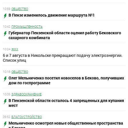
10:59
ОБЩЕСТВО
В Пензе изменилось движение маршрута №1
10:42
ПРОМЫШЛЕННОСТЬ
Губернатор Пензенской области оценил работу Бековского
сахарного комбината
10:24
ЖКХ
6 и 7 августа в Никольске прекращают подачу электроэнергии.
Список улиц
10:18
ОБЩЕСТВО
Олег Мельниченко посетил новоселов в Беково, получивших
дом по госпрограмме
10:05
ЗДРАВООХРАНЕНИЕ
В Пензенской области осталось 4 запрещенных для купания
мест
09:52
БЛАГОУСТРОЙСТВО
Мельниченко осмотрел новые общественные пространства
в Бекове