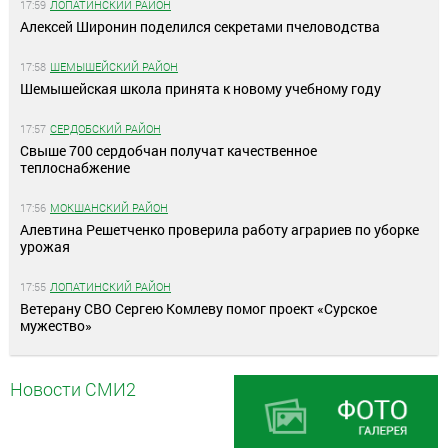
17:59
ЛОПАТИНСКИЙ РАЙОН
Алексей Широнин поделился секретами пчеловодства
17:58
ШЕМЫШЕЙСКИЙ РАЙОН
Шемышейская школа принята к новому учебному году
17:57
СЕРДОБСКИЙ РАЙОН
Свыше 700 сердобчан получат качественное
теплоснабжение
17:56
МОКШАНСКИЙ РАЙОН
Алевтина Решетченко проверила работу аграриев по уборке
урожая
17:55
ЛОПАТИНСКИЙ РАЙОН
Ветерану СВО Сергею Комлеву помог проект «Сурское
мужество»
Новости СМИ2