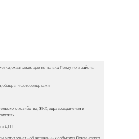
етки, охватывающие не только Пензу, но и районы.
ы, обзоры и фоторепортажи.
сельского хозяйства, ЖКХ, здравоохранения и
риятиях.
 и ДТП.
и могут узнать об актуальных событиях Пензенского,