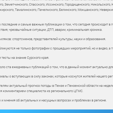
го, Земетчинского, Спасского, Иссинского, Городищенского, Никольского,
рского, Тамалинского, Пачелмского, Белинского, Мокшанского, Неверкин
 последние и самые важные публикации о том, что сегодня происходит в г
твия, чрезвычайные ситуации, ДТП, аварии, криминальная хроника.
ляков: спортсменов, представителей культуры, науки и образования.
ликуются не только фотографии с прошедших мероприятий, но и видео, а 
тесты на знание Сурского края.
оло ста ежедневных публикаций о том, что в данный момент актуально для
алы о вступающих в силу законах, которые коснутся жителей нашего рег
елям актуальный прогноз погоды в Пензе и Пензенской области на недел
ся комментарием специалиста из регионального ЦГМС.
ы и мнения об актуальных и насущных вопросах и проблемах в регионе.