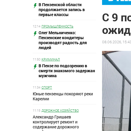
В Пензенской области
продолжается запись в
С 9 п
первые классы
ожид
12:14
ПРОМЫШЛЕННОСТЬ
Олег Мельниченко:
Пензенские кондитеры
08.06.2026, 15:4
производят радость для
людей
11:50
КРИМИНАЛ
В Пензе по подозрению в
смерти знакомого задержан
мужчина
11:34
СПОРТ
Юные пензенцы покоряют реки
Карелии
11:15
ДОРОЖНОЕ ХОЗЯЙСТВО
Александр Гришаев
контролирует ремонт и
содержание дорожного