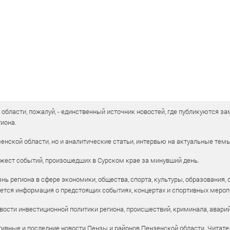
бласти, пожалуй, - единственный источник новостей, где публикуются зам
иона.
енской области, но и аналитические статьи, интервью на актуальные тем
жест событий, произошедших в Сурском крае за минувший день.
ь региона в сфере экономики, общества, спорта, культуры, образования, 
уется информация о предстоящих событиях, концертах и спортивных мероп
ости инвестиционной политики региона, происшествий, криминала, аварий
ивные и последние новости Пензы и районов Пензенской области. Читател