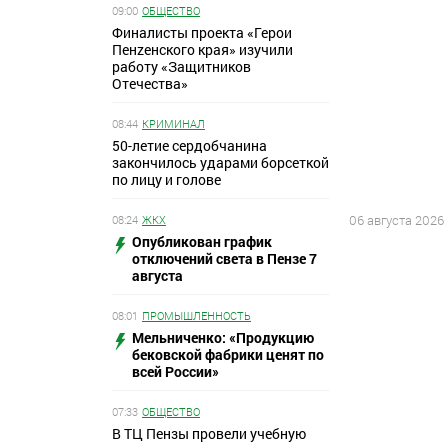
09:00
ОБЩЕСТВО
Финалисты проекта «Герои
Пенzенского края» изучили
работу «Защитников
Отечества»
08:44
КРИМИНАЛ
50-летие сердобчанина
закончилось ударами борсеткой
по лицу и голове
06 августа 2026
08:24
ЖКХ
Опубликован график
отключений света в Пензе 7
августа
08:01
ПРОМЫШЛЕННОСТЬ
Мельниченко: «Продукцию
бековской фабрики ценят по
всей России»
07:33
ОБЩЕСТВО
В ТЦ Пензы провели учебную