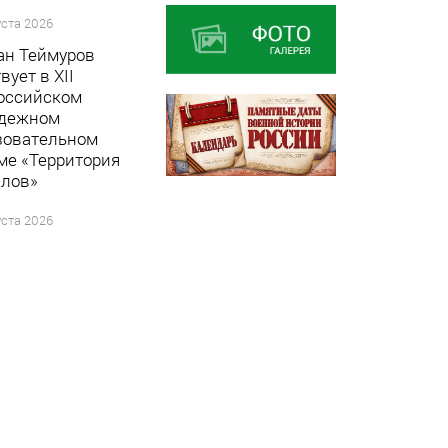
уста 2026
ан Теймуров
вует в XII
оссийском
дежном
зовательном
ме «Территория
лов»
уста 2026