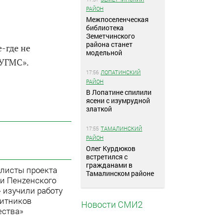
РАЙОН
Межпоселенческая
библиотека
Земетчинского
района станет
-где не
модельной
 УГМС».
17:56
ЛОПАТИНСКИЙ
РАЙОН
В Лопатине спилили
ясени с изумрудной
златкой
17:55
ТАМАЛИНСКИЙ
РАЙОН
Олег Курдюков
встретился с
гражданами в
листы проекта
Тамалинском районе
ои Пенzенского
» изучили работу
итников
Новости СМИ2
ества»