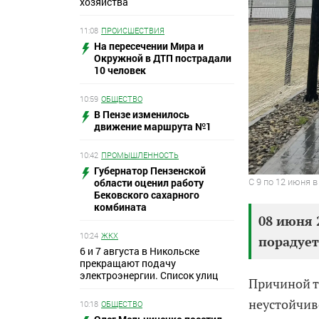
хозяйства
11:08
ПРОИСШЕСТВИЯ
На пересечении Мира и
Окружной в ДТП пострадали
10 человек
10:59
ОБЩЕСТВО
В Пензе изменилось
движение маршрута №1
10:42
ПРОМЫШЛЕННОСТЬ
Губернатор Пензенской
С 9 по 12 июня 
области оценил работу
Бековского сахарного
комбината
08 июня 
10:24
ЖКХ
порадует
6 и 7 августа в Никольске
прекращают подачу
электроэнергии. Список улиц
Причиной т
неустойчив
10:18
ОБЩЕСТВО