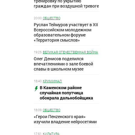
тренировку по укрытию
граждан при воздушной тревоге
20:00
ОБЩЕСТВО
Руслан Теймуров участвует в XII
Всероссийском молодежном
образовательном форуме
«Территория смыслов»
19:25
ВЕЛИКАЯ ОТЕЧЕСТВЕННАЯ ВОЙНА
Олег Денисов поделился
впечатлениями о зале боевой
славы в школьном музее
18:40
КРИМИНАЛ
В Каменском районе
случайная попутчица
обокрала дальнобойщика
18:09
ОБЩЕСТВО
«Герои Пенzенского края»
изучили владение нейросетями
17:51
КУЛЬТУРА