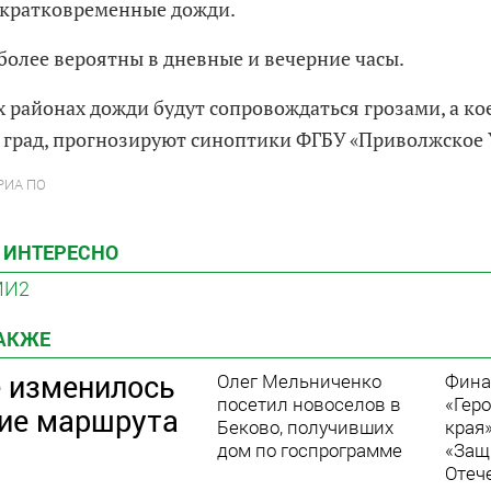
 кратковременные дожди.
более вероятны в дневные и вечерние часы.
 районах дожди будут сопровождаться грозами, а кое
 град, прогнозируют синоптики ФГБУ «Приволжское
 РИА ПО
 ИНТЕРЕСНО
МИ2
ТАКЖЕ
е изменилось
Олег Мельниченко
Фина
посетил новоселов в
«Гер
ие маршрута
Беково, получивших
края
дом по госпрограмме
«Защ
Отеч