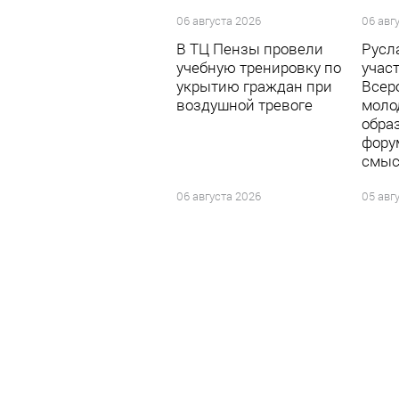
06 августа 2026
06 авг
В ТЦ Пензы провели
Русл
учебную тренировку по
участ
укрытию граждан при
Всер
воздушной тревоге
моло
обра
фору
смыс
06 августа 2026
05 авг