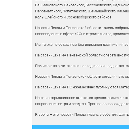
Башмаковского, Бековского, Бессоновского, Вадинско
Наровчатского, Лопатинского, Шемышейского, Камешки
Колышлейского и Сосновоборского районов.
Новости Пензы и Пензенской области - здесь собраны
нововведения в сфере ЖКХ и строительства, происшес
Мы также не оставляем без внимания достижения зем
На страницах РИА Пензенской области оперативно пуб
Помимо этого, читателям периодически предлагаются 
Новости Пензы и Пензенской области сегодня - это ок
На страницах РИА ПО ежемесячно публикуются матери
Наше информационное агентство предоставляет читат
направления ветра и осадков. Прогноз сопровождает
Riapo.ru – это новости Пензы, главные события, факт