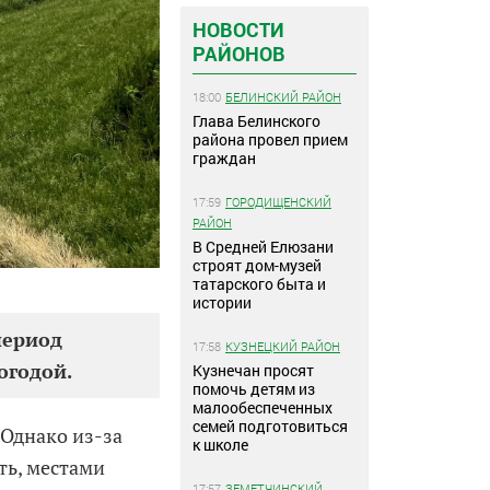
НОВОСТИ
РАЙОНОВ
18:00
БЕЛИНСКИЙ РАЙОН
Глава Белинского
района провел прием
граждан
17:59
ГОРОДИЩЕНСКИЙ
РАЙОН
В Средней Елюзани
строят дом-музей
татарского быта и
истории
период
17:58
КУЗНЕЦКИЙ РАЙОН
огодой.
Кузнечан просят
помочь детям из
малообеспеченных
семей подготовиться
 Однако из-за
к школе
ть, местами
17:57
ЗЕМЕТЧИНСКИЙ