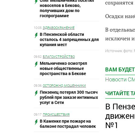
Олег Мельниченко посетил
сохранятся
новоселов в Беково,
получивших дом по
Осадки наи
госпрограмме
10:05
ЗДРАВООХРАНЕНИЕ
В отдельных
В Пензенской области
исключен и
осталось 4 запрещенных для
купания мест
Источник фото:
09:52
БЛАГОУСТРОЙСТВО
Мельниченко осмотрел
новые общественные
ВАМ БУДЕТ
пространства в Бекове
Новости С
09:36
ОСТОРОЖНО, МОШЕННИКИ
Пензенец потерял 300 тысяч
ЧИТАЙТЕ 
рублей при заказе интимных
услуг в Сети
В Пенз
движен
09:17
ПРОИСШЕСТВИЯ
В Каменке при пожаре на
№1
балконе пострадал человек