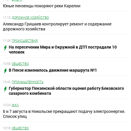
Юные пензенцы покоряют реки Карелии
11:15
ДОРОЖНОЕ ХОЗЯЙСТВО
Александр Гришаев контролирует ремонт и содержание
дорожного хозяйства
11:08
ПРОИСШЕСТВИЯ
На пересечении Мира и Окружной в ДТП пострадали 10
человек
10:59
ОБЩЕСТВО
В Пензе изменилось движение маршрута №1
10:42
ПРОМЫШЛЕННОСТЬ
Губернатор Пензенской области оценил работу Бековского
сахарного комбината
10:24
ЖКХ
6 и 7 августа в Никольске прекращают подачу электроэнергии.
Список улиц
10:18
ОБЩЕСТВО