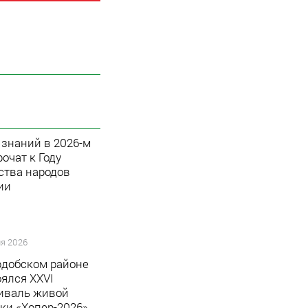
 знаний в 2026-м
очат к Году
ства народов
ии
я 2026
рдобском районе
оялся XXVI
иваль живой
ки «Хопер-2026»