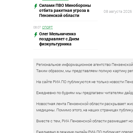
Силами ПВО Минобороны
отбита ракетная угроза в
08 августа 2026
Пензенской области
08:07
СПОРТ
Олег Мельниченко
поздравляет с Днем
физкультурника
Региональное информационное агентство Пензенской о
Таким образом, мы представляем полную картину рег
На сайте РИА ПО публикуются не только новости Пенз
Ежедневно по будням мы предлагаем читателям дайд
Новостная лента Пензенской области раскрывает жизн
медицины. Помимо этого, на наших страницах публик
Вместе с тем, РИА Пензенской области размещает нов
Ежедневно в режиме онлайн РИА ПО публикует операт