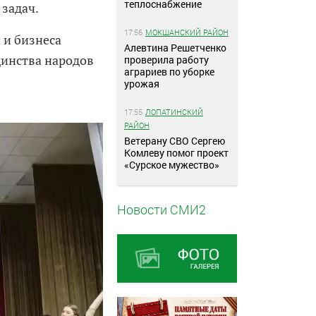
теплоснабжение
задач.
17:56
МОКШАНСКИЙ РАЙОН
 и бизнеса
Алевтина Решетченко
динства народов
проверила работу
аграриев по уборке
урожая
17:55
ЛОПАТИНСКИЙ
РАЙОН
Ветерану СВО Сергею
Комлеву помог проект
«Сурское мужество»
Новости СМИ2