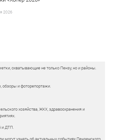
я 2026
етки, охватывающие не только Пензу, но и районы.
ы, обзоры и фоторепортажи.
сельского хозяйства, ЖКХ, здравоохранения и
риятиях.
 и ДТП.
и могут узнать об актуальных событиях Пензенского,