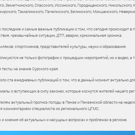
го, Земетчинского, Спасского, Иссинского, Городищенского, Никольского,
рского, Тамалинского, Пачелмского, Белинского, Мокшанского, Неверкин
 последние и самые важные публикации о том, что сегодня происходит в г
твия, чрезвычайные ситуации, ДТП, аварии, криминальная хроника.
ляков: спортсменов, представителей культуры, науки и образования.
ликуются не только фотографии с прошедших мероприятий, но и видео, а 
тесты на знание Сурского края.
оло ста ежедневных публикаций о том, что в данный момент актуально для
алы о вступающих в силу законах, которые коснутся жителей нашего рег
елям актуальный прогноз погоды в Пензе и Пензенской области на недел
ся комментарием специалиста из регионального ЦГМС.
ы и мнения об актуальных и насущных вопросах и проблемах в регионе.