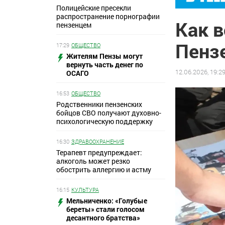
Полицейские пресекли
распространение порнографии
Как 
пензенцем
Пенз
17:29
ОБЩЕСТВО
Жителям Пензы могут
вернуть часть денег по
12.06.2026, 19:2
ОСАГО
16:53
ОБЩЕСТВО
Родственники пензенских
бойцов СВО получают духовно-
психологическую поддержку
16:30
ЗДРАВООХРАНЕНИЕ
Терапевт предупреждает:
алкоголь может резко
обострить аллергию и астму
16:15
КУЛЬТУРА
Мельниченко: «Голубые
береты» стали голосом
десантного братства»