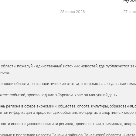
28 июля 2026
27 июл
бласти, пожалуй, - единственный источник новостей, где публикуются зам
иона.
енской области, но и аналитические статьи, интервью на актуальные тем
жест событий, произошедших в Сурском крае за минувший день.
ь региона в сфере экономики, общества, спорта, культуры, образования, 
уется информация о предстоящих событиях, концертах и спортивных мероп
ости инвестиционной политики региона, происшествий, криминала, аварий
ивные и последние новости Пензы и районов Пензенской области. Читател