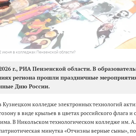
2 июня в колледжах Пензенской области?
2026 г., РИА Пензенской области. В образовател
ниях региона прошли праздничные мероприяти
нные Дню России.
в Кузнецком колледже электронных технологий акт
тозону в виде крыльев в цветах российского флага и
рима. В Никольском технологическом колледже им. А
 патриотическая минутка «Отчизны верные сыны», п