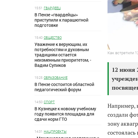
15:51
ГВАРДЕЕЦ
В Пензе «гвардейцы»
приступили к парашютной
подготовке
15:40
ОБЩЕСТВО
Уважение к верующим, их
потребностям и духовным
Как встретили 1
традициям остается
неизменным приоритетом, -
Вадим Супиков
12 июня 
учрежде
15:25
ОБРАЗОВАНИЕ
В Пензе состоится областной
посвяще
педагогический форум
14:50
СПОРТ
Например, 
В Кузнецке к новому учебному
году появится площадка для
создали фо
сдачи норм ГТО
зону акваг
состоялась
14:31
НАЦПРОЕКТЫ