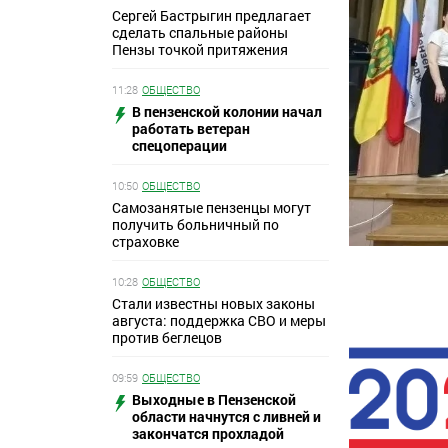
Сергей Бастрыгин предлагает
сделать спальные районы
Пензы точкой притяжения
11:28
ОБЩЕСТВО
В пензенской колонии начал
работать ветеран
спецоперации
10:50
ОБЩЕСТВО
Самозанятые пензенцы могут
получить больничный по
страховке
10:28
ОБЩЕСТВО
Стали известны новых законы
августа: поддержка СВО и меры
против беглецов
09:59
ОБЩЕСТВО
Выходные в Пензенской
области начнутся с ливней и
закончатся прохладой