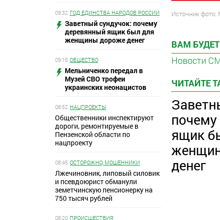
09:32
ГОД ЕДИНСТВА НАРОДОВ РОССИИ
Источник фото:
Заветный сундучок: почему
деревянный ящик был для
женщины дороже денег
ВАМ БУДЕТ
Новости С
09:15
ОБЩЕСТВО
Мельниченко передал в
Музей СВО трофеи
ЧИТАЙТЕ 
украинских неонацистов
Заветн
08:52
НАЦПРОЕКТЫ
почему
Общественники инспектируют
дороги, ремонтируемые в
ящик б
Пензенской области по
нацпроекту
женщин
денег
08:45
ОСТОРОЖНО, МОШЕННИКИ
Лжечиновник, липовый силовик
и псевдоюрист обманули
земетчинскую пенсионерку на
750 тысяч рублей
08:20
ПРОИСШЕСТВИЯ