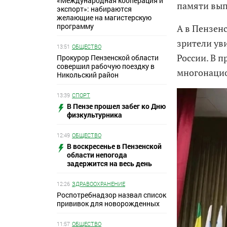
«Международная кооперация и
памяти вып
экспорт»: набираются
желающие на магистерскую
программу
А в Пензен
зрители ув
13:51
ОБЩЕСТВО
России. В 
Прокурор Пензенской области
совершил рабочую поездку в
многонацио
Никольский район
13:39
СПОРТ
В Пензе прошел забег ко Дню
физкультурника
12:49
ОБЩЕСТВО
В воскресенье в Пензенской
области непогода
задержится на весь день
12:26
ЗДРАВООХРАНЕНИЕ
Роспотребнадзор назвал список
прививок для новорожденных
11:57
ОБЩЕСТВО