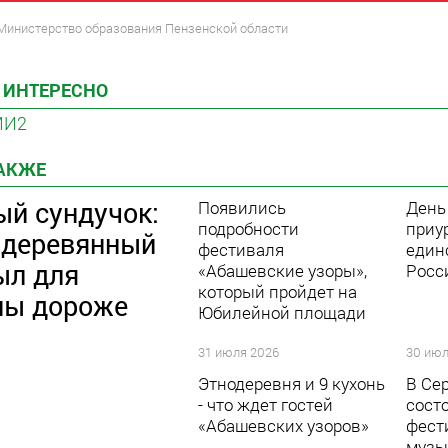
 Министерство образования Пензенской области
 ИНТЕРЕСНО
МИ2
ТАКЖЕ
ый сундучок:
Появились
День
подробности
приур
 деревянный
фестиваля
един
ыл для
«Абашевские узоры»,
Росс
который пройдет на
ы дороже
Юбилейной площади
31 июля 2026
30 июл
Этнодеревня и 9 кухонь
В Се
- что ждет гостей
сост
«Абашевских узоров»
фест
музы