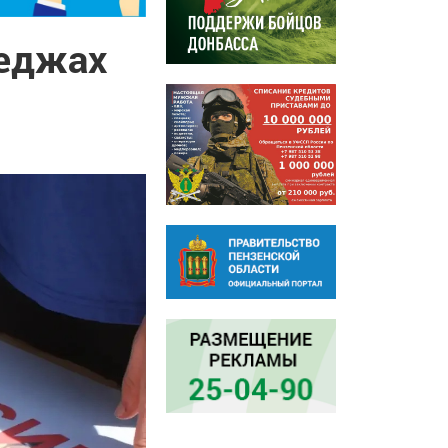
леджах