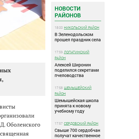
НОВОСТИ
РАЙОНОВ
18:00
НИКОЛЬСКИЙ РАЙОН
В Зеленодольском
прошел праздник села
17:59
ЛОПАТИНСКИЙ
РАЙОН
Алексей Широнин
ьных
поделился секретами
пчеловодства
я,
17:58
ШЕМЫШЕЙСКИЙ
РАЙОН
Шемышейская школа
принята к новому
ивисты
учебному году
 организовали
.Д. Оболенского
17:57
СЕРДОБСКИЙ РАЙОН
Свыше 700 сердобчан
освященная
получат качественное