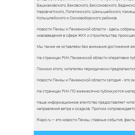
Башмаковского, Бековского, Бессоновского, Вадинско
Наровчатского, Лопатинского, Шемышейского, Камешки
Колышлейского и Сосновоборского районов.
Новости Пензы и Пензенской области - здесь собраны
нововведения в сфере ЖКХ и строительства, происшес
Мы также не оставляем без внимания достижения зем
На страницах РИА Пензенской области оперативно пуб
Помимо этого, читателям периодически предлагаются 
Новости Пензы и Пензенской области сегодня - это ок
На страницах РИА ПО ежемесячно публикуются матери
Наше информационное агентство предоставляет читат
направления ветра и осадков. Прогноз сопровождает
Riapo.ru – это новости Пензы, главные события, факт