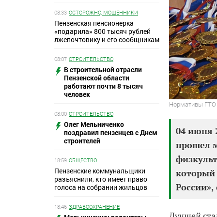
08:33
ОСТОРОЖНО, МОШЕННИКИ
Пензенская пенсионерка
«подарила» 800 тысяч рублей
лжепочтовику и его сообщникам
08:07
СТРОИТЕЛЬСТВО
В строительной отрасли
Пензенской области
работают почти 8 тысяч
человек
Нормативы ГТО 
08:00
СТРОИТЕЛЬСТВО
Олег Мельниченко
04 июня 
поздравил пензенцев с Днем
строителей
прошел м
физкульт
18:59
ОБЩЕСТВО
Пензенские коммунальщики
который 
разъяснили, кто имеет право
России»,
голоса на собрании жильцов
18:46
ЗДРАВООХРАНЕНИЕ
Лучшей ста