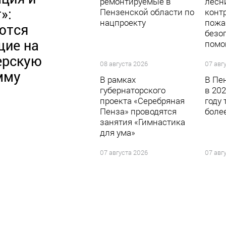
ремонтируемые в
лесн
»:
Пензенской области по
конт
нацпроекту
пожа
ются
безо
ие на
пом
ерскую
08 августа 2026
07 авг
мму
В рамках
В Пе
губернаторского
в 20
проекта «Серебряная
году
Пенза» проводятся
боле
занятия «Гимнастика
для ума»
07 августа 2026
07 авг