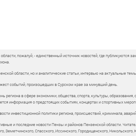
бласти, пожалуй, - единственный источник новостей, где публикуются зам
иона.
енской области, но и аналитические статьи, интервью на актуальные тем
жест событий, произошедших в Сурском крае за минувший день.
ь региона в сфере экономики, общества, спорта, культуры, образования, 
уется информация о предстоящих событиях, концертах и спортивных мероп
ости инвестиционной политики региона, происшествий, криминала, аварий
ивные и последние новости Пензы и районов Пензенской области. Читател
го, Земетчинского, Спасского, Иссинского, Городищенского, Никольского,