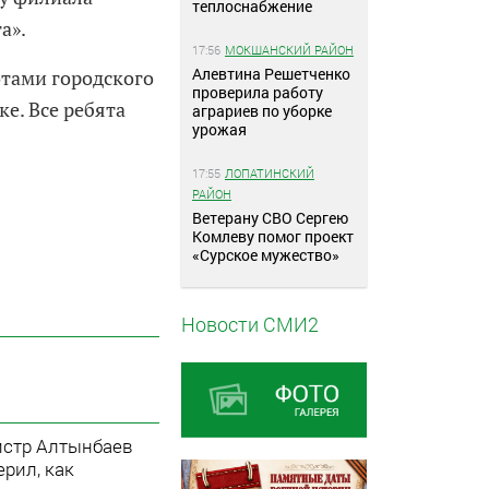
теплоснабжение
а».
17:56
МОКШАНСКИЙ РАЙОН
Алевтина Решетченко
отами городского
проверила работу
е. Все ребята
аграриев по уборке
урожая
17:55
ЛОПАТИНСКИЙ
РАЙОН
Ветерану СВО Сергею
Комлеву помог проект
«Сурское мужество»
Новости СМИ2
стр Алтынбаев
ерил, как