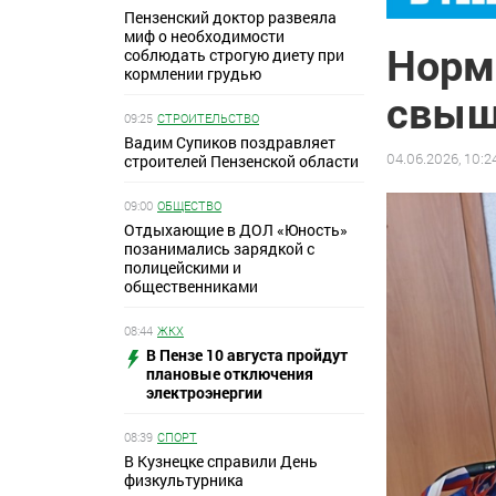
Пензенский доктор развеяла
миф о необходимости
Норм
соблюдать строгую диету при
кормлении грудью
свыш
09:25
СТРОИТЕЛЬСТВО
Вадим Супиков поздравляет
04.06.2026, 10:2
строителей Пензенской области
09:00
ОБЩЕСТВО
Отдыхающие в ДОЛ «Юность»
позанимались зарядкой с
полицейскими и
общественниками
08:44
ЖКХ
В Пензе 10 августа пройдут
плановые отключения
электроэнергии
08:39
СПОРТ
В Кузнецке справили День
физкультурника