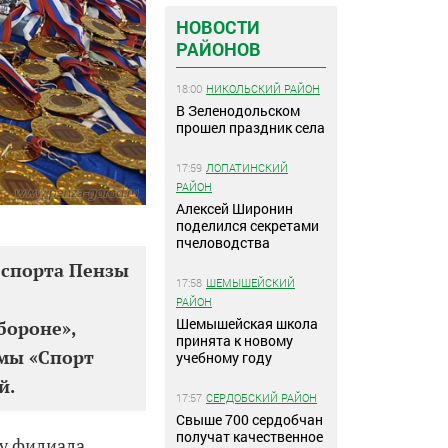
НОВОСТИ
РАЙОНОВ
18:00
НИКОЛЬСКИЙ РАЙОН
В Зеленодольском
прошел праздник села
17:59
ЛОПАТИНСКИЙ
РАЙОН
Алексей Широнин
поделился секретами
пчеловодства
а спорта Пензы
17:58
ШЕМЫШЕЙСКИЙ
РАЙОН
Шемышейская школа
бороне»,
принята к новому
ммы «Спорт
учебному году
й.
17:57
СЕРДОБСКИЙ РАЙОН
Свыше 700 сердобчан
получат качественное
 у филиала