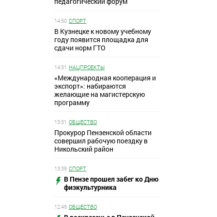
педагогический форум
14:50
СПОРТ
В Кузнецке к новому учебному
году появится площадка для
сдачи норм ГТО
14:31
НАЦПРОЕКТЫ
«Международная кооперация и
экспорт»: набираются
желающие на магистерскую
программу
13:51
ОБЩЕСТВО
Прокурор Пензенской области
совершил рабочую поездку в
Никольский район
13:39
СПОРТ
В Пензе прошел забег ко Дню
физкультурника
12:49
ОБЩЕСТВО