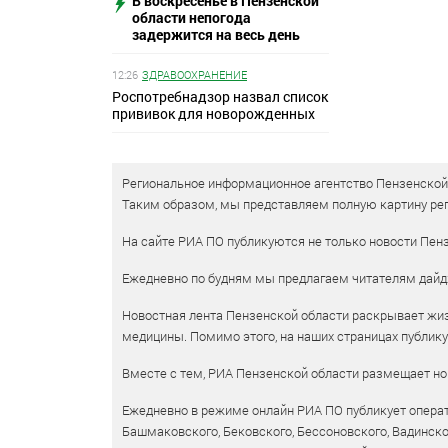
В воскресенье в Пензенской
области непогода
задержится на весь день
12:26
ЗДРАВООХРАНЕНИЕ
Роспотребнадзор назвал список
прививок для новорожденных
Региональное информационное агентство Пензенской о
Таким образом, мы представляем полную картину рег
На сайте РИА ПО публикуются не только новости Пенз
Ежедневно по будням мы предлагаем читателям дайд
Новостная лента Пензенской области раскрывает жизн
медицины. Помимо этого, на наших страницах публик
Вместе с тем, РИА Пензенской области размещает нов
Ежедневно в режиме онлайн РИА ПО публикует операт
Башмаковского, Бековского, Бессоновского, Вадинско