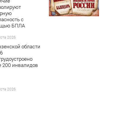
ичие
ролируют
рную
пасность с
ощью БПЛА
уста 2026
нзенской области
26
 трудоустроено
е 200 инвалидов
уста 2026