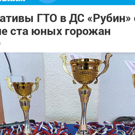
ативы ГТО в ДС «Рубин»
е ста юных горожан
4