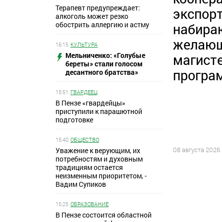
Терапевт предупреждает:
экспорт
алкоголь может резко
обострить аллергию и астму
набира
желающ
16:15
КУЛЬТУРА
Мельниченко: «Голубые
магист
береты» стали голосом
програ
десантного братства»
15:51
ГВАРДЕЕЦ
В Пензе «гвардейцы»
приступили к парашютной
подготовке
15:40
ОБЩЕСТВО
08 августа 2026
Уважение к верующим, их
потребностям и духовным
традициям остается
неизменным приоритетом, -
Вадим Супиков
15:25
ОБРАЗОВАНИЕ
В Пензе состоится областной