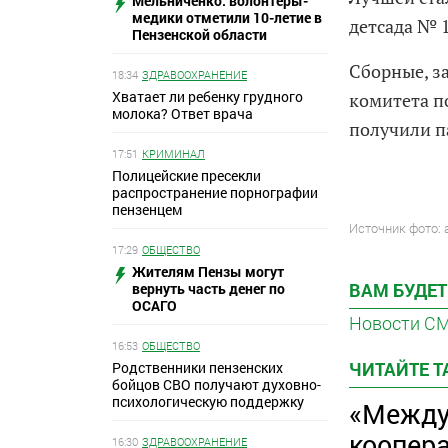
Мельниченко: волонтеры-
медики отметили 10-летие в
детсада № 1
Пензенской области
Сборные, з
18:34
ЗДРАВООХРАНЕНИЕ
Хватает ли ребенку грудного
комитета п
молока? Ответ врача
получили п
17:51
КРИМИНАЛ
Полицейские пресекли
распространение порнографии
пензенцем
Источник фото: 
17:29
ОБЩЕСТВО
Жителям Пензы могут
ВАМ БУДЕТ
вернуть часть денег по
ОСАГО
Новости С
16:53
ОБЩЕСТВО
ЧИТАЙТЕ 
Родственники пензенских
бойцов СВО получают духовно-
психологическую поддержку
«Между
коопер
16:30
ЗДРАВООХРАНЕНИЕ