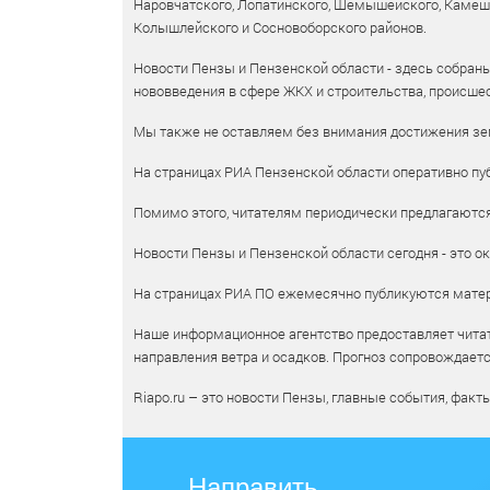
Наровчатского, Лопатинского, Шемышейского, Камешки
Колышлейского и Сосновоборского районов.
Новости Пензы и Пензенской области - здесь собраны
нововведения в сфере ЖКХ и строительства, происшес
Мы также не оставляем без внимания достижения зем
На страницах РИА Пензенской области оперативно пуб
Помимо этого, читателям периодически предлагаются 
Новости Пензы и Пензенской области сегодня - это ок
На страницах РИА ПО ежемесячно публикуются матери
Наше информационное агентство предоставляет читат
направления ветра и осадков. Прогноз сопровождает
Riapo.ru – это новости Пензы, главные события, факт
Направить