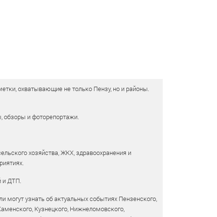
етки, охватывающие не только Пензу, но и районы.
ы, обзоры и фоторепортажи.
сельского хозяйства, ЖКХ, здравоохранения и
риятиях.
 и ДТП.
и могут узнать об актуальных событиях Пензенского,
 Каменского, Кузнецкого, Нижнеломовского,