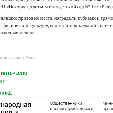
41 «Искорка», третьим стал детский сад № 145 «Радуг
анявшие призовые места, наградили кубками и грам
о физической культуре, спорту и молодежной политик
амятные медали.
администрация г. Пензы
 ИНТЕРЕСНО
МИ2
ТАКЖЕ
народная
Общественники
Мини
инспектируют дороги,
пров
ация и