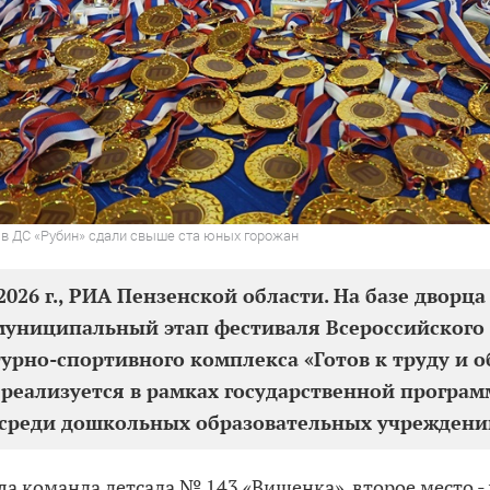
в ДС «Рубин» сдали свыше ста юных горожан
2026 г., РИА Пензенской области. На базе дворц
униципальный этап фестиваля Всероссийского
урно-спортивного комплекса «Готов к труду и о
реализуется в рамках государственной програ
 среди дошкольных образовательных учреждени
ла команда детсада № 143 «Вишенка», второе место -