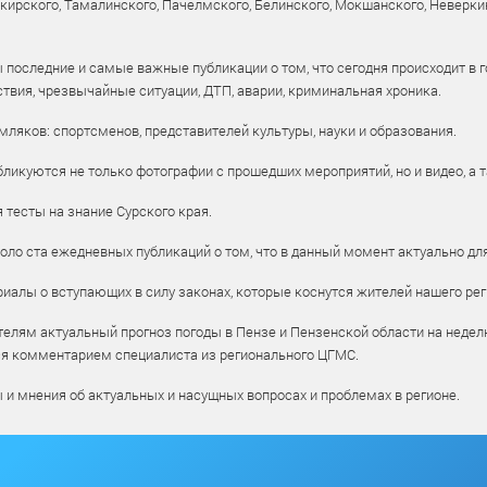
рского, Тамалинского, Пачелмского, Белинского, Мокшанского, Неверкин
 последние и самые важные публикации о том, что сегодня происходит в г
твия, чрезвычайные ситуации, ДТП, аварии, криминальная хроника.
ляков: спортсменов, представителей культуры, науки и образования.
ликуются не только фотографии с прошедших мероприятий, но и видео, а 
тесты на знание Сурского края.
оло ста ежедневных публикаций о том, что в данный момент актуально для
алы о вступающих в силу законах, которые коснутся жителей нашего рег
елям актуальный прогноз погоды в Пензе и Пензенской области на недел
ся комментарием специалиста из регионального ЦГМС.
ы и мнения об актуальных и насущных вопросах и проблемах в регионе.