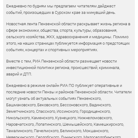
Ежедневно по будням мы предлагаем читателям дайджест
событий, произошедших в Сурском крае за минувший день.
Новостная лента Пензенской области раскрывает жизнь региона в
сфере экономики, общества, спорта, культуры, образования,
сельского хозяйства, ЖКХ, здравоохранения и медицины. Помимо
этого, на наших страницах публикуется информация о предстоящих
событиях, концертах и спортивных мероприятиях.
Вместе с тем, РИА Пензенской области размещает новости
инвестиционной политики региона, происшествий, криминала,
аварий и ДТП.
Ежедневно в режиме онлайн РИА ПО публикует оперативные и
последние новости Пензы и районов Пензенской области. Читатели
могут узнать об актуальных событиях Пензенского,
Башмаковского, Бековского, Бессоновского, Вадинского,
Земетчинского, Спасского, Иссинского, Городищенского,
Никольского, Каменского, Кузнецкого, Нижнеломовского,
Наровчатского, Лопатинского, Шемышейского, Камешкирского,
Тамалинского, Пачелмского, Белинского, Мокшанского,
Неверкинского, Сердобского, Лунинского, Малосердобинского,