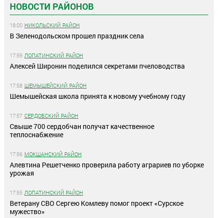
НОВОСТИ РАЙОНОВ
18:00
НИКОЛЬСКИЙ РАЙОН
В Зеленодольском прошел праздник села
17:59
ЛОПАТИНСКИЙ РАЙОН
Алексей Широнин поделился секретами пчеловодства
17:58
ШЕМЫШЕЙСКИЙ РАЙОН
Шемышейская школа принята к новому учебному году
17:57
СЕРДОБСКИЙ РАЙОН
Свыше 700 сердобчан получат качественное
теплоснабжение
17:56
МОКШАНСКИЙ РАЙОН
Алевтина Решетченко проверила работу аграриев по уборке
урожая
17:55
ЛОПАТИНСКИЙ РАЙОН
Ветерану СВО Сергею Комлеву помог проект «Сурское
мужество»