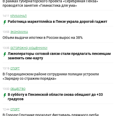
В рамках губернаторского проекта «Серебряная Пенза»
проводятся занятия «Гимнастика для ума»
14:11
КРИМИНАЛ
Работница маркетплейса в Пензе украла дорогой гаджет
13:55
ЭКОНОМИКА
Объем выдачи ипотеки в России вырос на 38%
13:35
ОСТОРОЖНО, МОШЕННИКИ
Лжеоператоры сотовой связи стали предлагать пензенцам
заменить сим-карту
13:19
СПОРТ
В Городищенском районе сотрудники полиции устроили
«Зарядку со стражем порядка»
13:00
ОБЩЕСТВО
В субботу в Пензенской области снова обещают до +33
градусов
12:44
СПОРТ
В Городе Спутнике проходит фестиваль пляжного регби