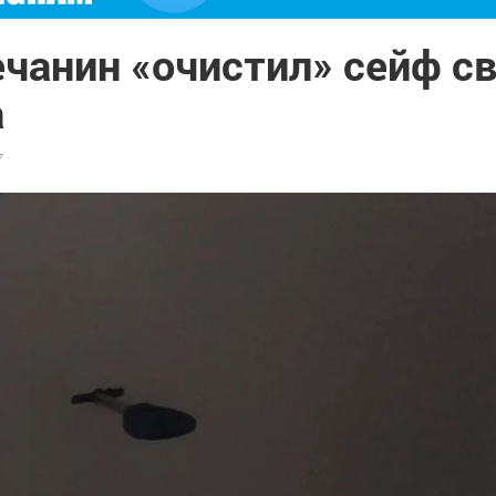
ечанин «очистил» сейф с
а
7