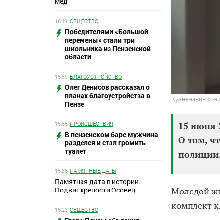
мед
16:11
ОБЩЕСТВО
Победителями «Большой
перемены» стали три
школьника из Пензенской
области
15:59
БЛАГОУСТРОЙСТВО
Олег Денисов рассказал о
планах благоустройства в
Кузнечанин «очи
Пензе
15:55
ПРОИСШЕСТВИЯ
15 июня 
В пензенском баре мужчина
О том, ч
разделся и стал громить
туалет
полиции
15:38
ПАМЯТНЫЕ ДАТЫ
Памятная дата в истории.
Подвиг крепости Осовец
Молодой жи
комплект к
15:23
ОБЩЕСТВО