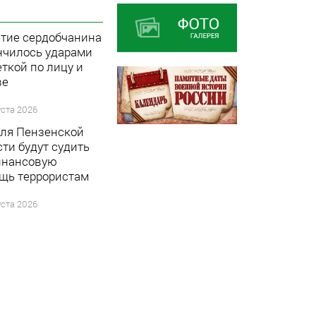
етие сердобчанина
нчилось ударами
еткой по лицу и
ве
уста 2026
ля Пензенской
сти будут судить
инансовую
щь террористам
уста 2026