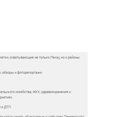
етки, охватывающие не только Пензу, но и районы.
ы, обзоры и фоторепортажи.
сельского хозяйства, ЖКХ, здравоохранения и
риятиях.
 и ДТП.
и могут узнать об актуальных событиях Пензенского,