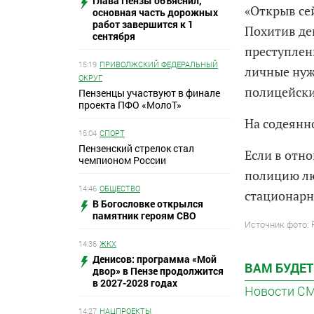
Глава Пензы объяснил,
«Открыв сей
основная часть дорожных
работ завершится к 1
Похитив де
сентября
преступлен
15:19
ПРИВОЛЖСКИЙ ФЕДЕРАЛЬНЫЙ
личные нуж
ОКРУГ
полицейски
Пензенцы участвуют в финале
проекта ПФО «МолоТ»
На содеянно
15:04
СПОРТ
Пензенский стрелок стал
Если в отн
чемпионом России
полицию лю
14:46
ОБЩЕСТВО
стационарн
В Богословке открылся
памятник героям СВО
Источник фото:
14:36
ЖКХ
Денисов: программа «Мой
ВАМ БУДЕТ
двор» в Пензе продолжится
в 2027-2028 годах
Новости С
14:27
НАЦПРОЕКТЫ