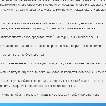
го, Земетчинского, Спасского, Иссинского, Городищенского, Никольского,
рского, Тамалинского, Пачелмского, Белинского, Мокшанского, Неверкин
 последние и самые важные публикации о том, что сегодня происходит в г
твия, чрезвычайные ситуации, ДТП, аварии, криминальная хроника.
ляков: спортсменов, представителей культуры, науки и образования.
ликуются не только фотографии с прошедших мероприятий, но и видео, а 
тесты на знание Сурского края.
оло ста ежедневных публикаций о том, что в данный момент актуально для
алы о вступающих в силу законах, которые коснутся жителей нашего рег
елям актуальный прогноз погоды в Пензе и Пензенской области на недел
ся комментарием специалиста из регионального ЦГМС.
ы и мнения об актуальных и насущных вопросах и проблемах в регионе.