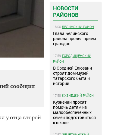
НОВОСТИ
РАЙОНОВ
18:00
БЕЛИНСКИЙ РАЙОН
Глава Белинского
района провел прием
граждан
17:59
ГОРОДИЩЕНСКИЙ
РАЙОН
В Средней Елюзани
строят дом-музей
татарского быта и
истории
вший сообщил
17:58
КУЗНЕЦКИЙ РАЙОН
Кузнечан просят
помочь детям из
малообеспеченных
л у отца второй
семей подготовиться
к школе
17:57
ЗЕМЕТЧИНСКИЙ