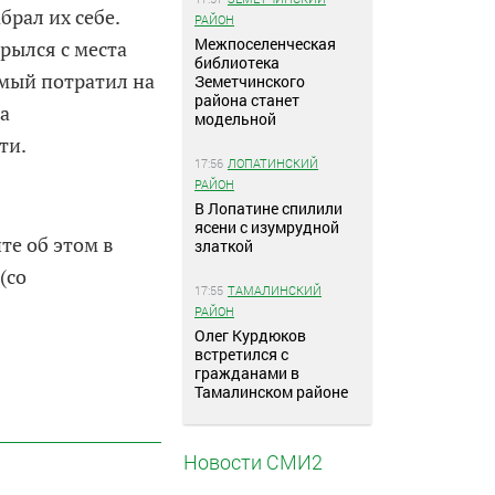
брал их себе.
РАЙОН
Межпоселенческая
рылся с места
библиотека
мый потратил на
Земетчинского
района станет
та
модельной
ти.
17:56
ЛОПАТИНСКИЙ
РАЙОН
В Лопатине спилили
ясени с изумрудной
те об этом в
златкой
(со
17:55
ТАМАЛИНСКИЙ
РАЙОН
Олег Курдюков
встретился с
гражданами в
Тамалинском районе
Новости СМИ2