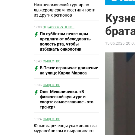
Нижнеломовский турнир по
лыжероллерам посетили гости
Кузн
из других регионов
брат
17:00
ЗДРАВООХРАНЕНИЕ
По субботам пензенцам
предлагают обследовать
15.06.2026, 20:0
полость рта, чтобы
избежать онкологии
16:43
ОБЩЕСТВО
В Пензе ограничат движение
на улице Карла Маркса
16:36
ОБЩЕСТВО
Олег Мельниченко: «В
физической культуре и
спорте самое главное - это
тренер»
16:24
ОБЩЕСТВО
Юные зареченцы ухаживают за
муравейником и выращивают