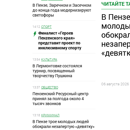
ЧИТАЙТЕ 
В Пензе, Заречном и Засечном
до конца года модернизируют
В Пензе
светофоры
молоды
14:12
СПОРТ
обокра
Финалист «Героев
Пенzенского края»
незапе
представит проект по
инклюзивному спорту
«девят
13:54
КУЛЬТУРА
В Лермонтовке состоялся
турнир, посвященный
творчеству Пушкина
06 августа 2026
13:37
ОБЩЕСТВО
Пензенский Ресурсный центр
принял за полгода около 4
тысяч звонков
13:18
КРИМИНАЛ
В Пензе трое молодых людей
обокрали незапертую «девятку»