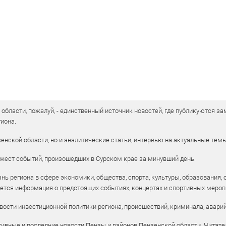
бласти, пожалуй, - единственный источник новостей, где публикуются зам
иона.
енской области, но и аналитические статьи, интервью на актуальные тем
жест событий, произошедших в Сурском крае за минувший день.
ь региона в сфере экономики, общества, спорта, культуры, образования, 
уется информация о предстоящих событиях, концертах и спортивных мероп
ости инвестиционной политики региона, происшествий, криминала, аварий
ивные и последние новости Пензы и районов Пензенской области. Читател