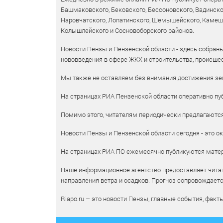
Башмаковского, Бековского, Бессоновского, Вадинско
Наровчатского, Лопатинского, Шемышейского, Камешки
Колышлейского и Сосновоборского районов.
Новости Пензы и Пензенской области - здесь собраны
нововведения в сфере ЖКХ и строительства, происшес
Мы также не оставляем без внимания достижения зем
На страницах РИА Пензенской области оперативно пуб
Помимо этого, читателям периодически предлагаются 
Новости Пензы и Пензенской области сегодня - это ок
На страницах РИА ПО ежемесячно публикуются матери
Наше информационное агентство предоставляет читат
направления ветра и осадков. Прогноз сопровождает
Riapo.ru – это новости Пензы, главные события, факт