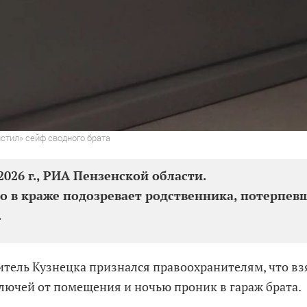
стил» сейф сводного брата
2026 г., РИА Пензенской области.
то в краже подозревает родственника, потерпе
.
тель Кузнецка признался правоохранителям, что взя
лючей от помещения и ночью проник в гараж брата.