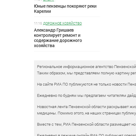
Юные пензенцы покоряют реки
Карелии
11:15
ДОРОЖНОЕ ХОЗЯЙСТВО
Александр Гришаев
контролирует ремонт и
содержание дорожного
хозяйства
Региональное информационное агентство Пензенской о
Таким образом, мы представляем полную картину рег
На сайте РИА ПО публикуются не только новости Пенз
Ежедневно по будням мы предлагаем читателям дайд
Новостная лента Пензенской области раскрывает жизн
медицины. Помимо этого, на наших страницах публик
Вместе с тем, РИА Пензенской области размещает нов
Ежедневно в режиме онлайн РИА ПО публикует операт