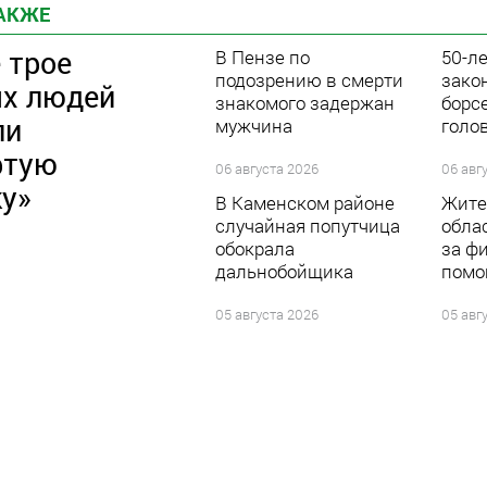
ТАКЖЕ
 трое
В Пензе по
50-л
подозрению в смерти
зако
х людей
знакомого задержан
борс
ли
мужчина
голо
ртую
06 августа 2026
06 авг
ку»
В Каменском районе
Жите
случайная попутчица
обла
обокрала
за ф
дальнобойщика
помо
05 августа 2026
05 авг