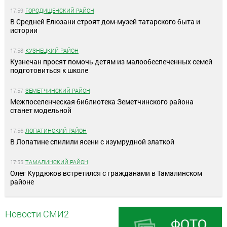
17:59
ГОРОДИЩЕНСКИЙ РАЙОН
В Средней Елюзани строят дом-музей татарского быта и
истории
17:58
КУЗНЕЦКИЙ РАЙОН
Кузнечан просят помочь детям из малообеспеченных семей
подготовиться к школе
17:57
ЗЕМЕТЧИНСКИЙ РАЙОН
Межпоселенческая библиотека Земетчинского района
станет модельной
17:56
ЛОПАТИНСКИЙ РАЙОН
В Лопатине спилили ясени с изумрудной златкой
17:55
ТАМАЛИНСКИЙ РАЙОН
Олег Курдюков встретился с гражданами в Тамалинском
районе
Новости СМИ2