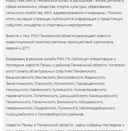
Новостная лента Пензенской области раскрывает жизнь региона в
сфере экономики, общества, спорта, культуры, образования,
сельского хозяйства, ЖКХ, здравоохранения и медицины. Помимо
этого, на наших страницах публикуется информация о предстоящих
событиях, концертах и спортивных мероприятиях.
Вместе с тем, РИА Пензенской области размещает новости
инвестиционной политики региона, происшествий, криминала,
аварий и ДТП.
Ежедневно в режиме онлайн РИА ПО публикует оперативные и
последние новости Пензы и районов Пензенской области. Читатели
могут узнать об актуальных событиях Пензенского,
Башмаковского, Бековского, Бессоновского, Вадинского,
Земетчинского, Спасского, Иссинского, Городищенского,
Никольского, Каменского, Кузнецкого, Нижнеломовского,
Наровчатского, Лопатинского, Шемышейского, Камешкирского,
Тамалинского, Пачелмского, Белинского, Мокшанского,
Неверкинского, Сердобского, Лунинского, Малосердобинского,
Колышлейского и Сосновоборского районов.
Новости Пензы и Пензенской области - здесь собраны последние и
самые важные публикации о том, что сегодня происходит в городе: