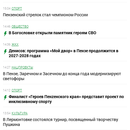
15:04
СПОРТ
Пензенский стрелок стал чемпионом России
14:46
ОБЩЕСТВО
В Богословке открыли памятник героям СВО
14:36
ЖКХ
Денисов: программа «Мой двор» в Пензе продолжится в
2027-2028 годах
14:27
НАЦПРОЕКТЫ
В Пензе, Заречном и Засечном до конца года модернизируют
светофоры
14:12
СПОРТ
Финалист «Героев Пенzенского края» представит проект по
инклюзивному спорту
13:54
КУЛЬТУРА
В Лермонтовке состоялся турнир, посвященный творчеству
Пушкина