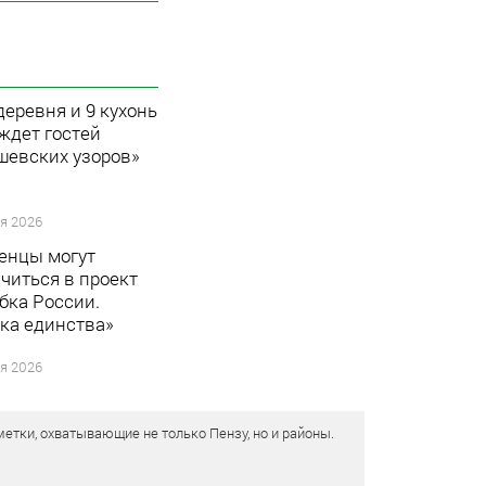
деревня и 9 кухонь
 ждет гостей
шевских узоров»
я 2026
енцы могут
читься в проект
бка России.
ка единства»
я 2026
етки, охватывающие не только Пензу, но и районы.