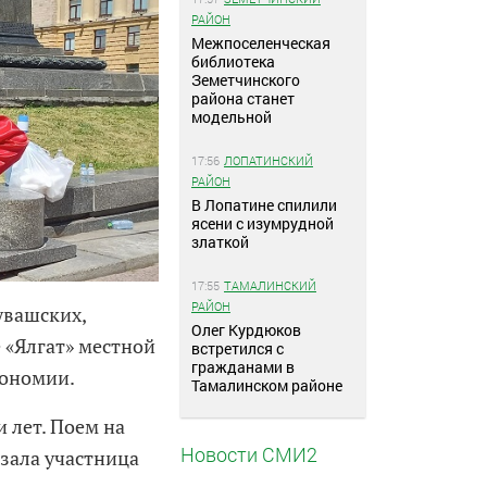
РАЙОН
Межпоселенческая
библиотека
Земетчинского
района станет
модельной
17:56
ЛОПАТИНСКИЙ
РАЙОН
В Лопатине спилили
ясени с изумрудной
златкой
17:55
ТАМАЛИНСКИЙ
РАЙОН
увашских,
Олег Курдюков
 «Ялгат» местной
встретился с
гражданами в
тономии.
Тамалинском районе
 лет. Поем на
Новости СМИ2
зала участница