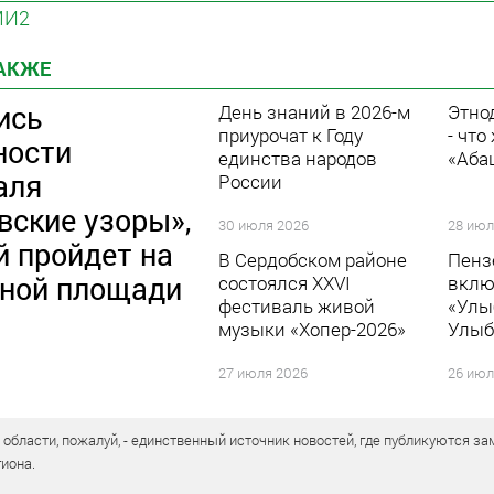
МИ2
ТАКЖЕ
ись
День знаний в 2026-м
Этно
приурочат к Году
- что
ности
единства народов
«Аба
аля
России
вские узоры»,
30 июля 2026
28 июл
й пройдет на
В Сердобском районе
Пенз
ной площади
состоялся XXVI
вклю
фестиваль живой
«Улы
музыки «Хопер-2026»
Улыб
27 июля 2026
26 июл
бласти, пожалуй, - единственный источник новостей, где публикуются зам
иона.