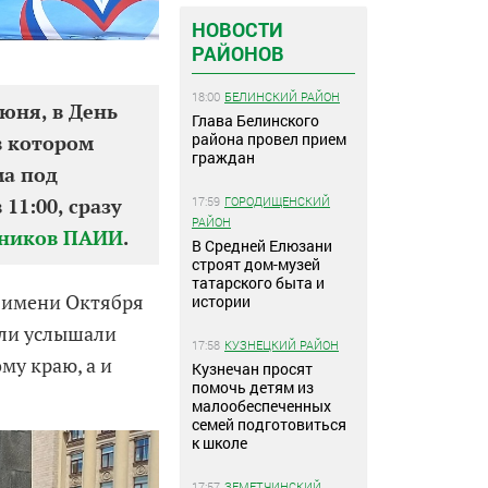
НОВОСТИ
РАЙОНОВ
18:00
БЕЛИНСКИЙ РАЙОН
июня, в День
Глава Белинского
района провел прием
в котором
граждан
ма под
17:59
ГОРОДИЩЕНСКИЙ
11:00, сразу
РАЙОН
кников ПАИИ
.
В Средней Елюзани
строят дом-музей
татарского быта и
р имени Октября
истории
ели услышали
17:58
КУЗНЕЦКИЙ РАЙОН
у краю, а и
Кузнечан просят
помочь детям из
малообеспеченных
семей подготовиться
к школе
17:57
ЗЕМЕТЧИНСКИЙ