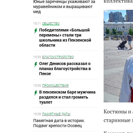
коллектива
Юные зареченцы ухаживают за
муравейником и выращивают
мед
16:11
ОБЩЕСТВО
Победителями «Большой
перемены» стали три
школьника из Пензенской
области
15:59
БЛАГОУСТРОЙСТВО
Олег Денисов рассказал о
планах благоустройства в
Пензе
15:55
ПРОИСШЕСТВИЯ
В пензенском баре мужчина
разделся и стал громить
туалет
Костюмы и 
15:38
ПАМЯТНЫЕ ДАТЫ
старинные 
Памятная дата в истории.
Подвиг крепости Осовец