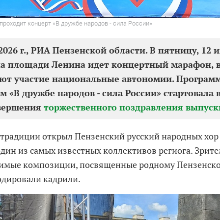
проходит концерт «В дружбе народов - сила России»
2026 г., РИА Пензенской области. В пятницу, 12 
на площади Ленина идет концертный марафон, 
ют участие национальные автономии. Програм
м «В дружбе народов - сила России» стартовала в 
авершения
торжественного поздравления выпус
 традиции открыл Пензенский русский народных хо
один из самых известных коллективов региога. Зрит
имые композиции, посвященные родному Пензенском
одировали кадрили.