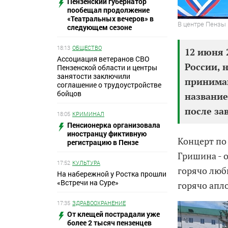
Пензенский губернатор
пообещал продолжение
«Театральных вечеров» в
В центре Пензы 
следующем сезоне
18:13
ОБЩЕСТВО
12 июня 
Ассоциация ветеранов СВО
России, 
Пензенской области и центры
занятости заключили
принима
соглашение о трудоустройстве
бойцов
название
после з
18:05
КРИМИНАЛ
Пенсионерка организовала
иностранцу фиктивную
Концерт по
регистрацию в Пензе
Гришина - 
17:52
КУЛЬТУРА
горячо люб
На набережной у Ростка прошли
«Встречи на Суре»
горячо апл
17:35
ЗДРАВООХРАНЕНИЕ
От клещей пострадали уже
более 2 тысяч пензенцев