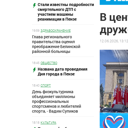
Стали известны подробности
смертельного ДТП с
В цен
участием машины
реанимации в Пензе
дружб
19:59
ЗДРАВООХРАНЕНИЕ
Глава регионального
12.06.2026, 13:1
правительства оценил
преображение Белинской
районной больницы
18:45
ОБЩЕСТВО
Названа дата проведения
Дня города в Пензе
18:40
СПОРТ
День физкультурника
объединяет миллионы
профессиональных
спортсменов и любителей
спорта, - Вадим Супиков
18:18
КУЛЬТУРА