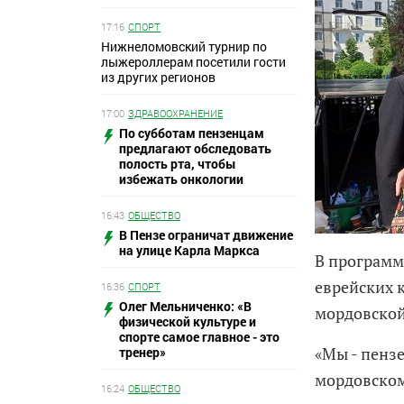
17:16
СПОРТ
Нижнеломовский турнир по
лыжероллерам посетили гости
из других регионов
17:00
ЗДРАВООХРАНЕНИЕ
По субботам пензенцам
предлагают обследовать
полость рта, чтобы
избежать онкологии
16:43
ОБЩЕСТВО
В Пензе ограничат движение
на улице Карла Маркса
В программ
еврейских 
16:36
СПОРТ
Олег Мельниченко: «В
мордовской
физической культуре и
спорте самое главное - это
«Мы - пензе
тренер»
мордовском
16:24
ОБЩЕСТВО