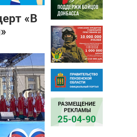
церт «В
и»