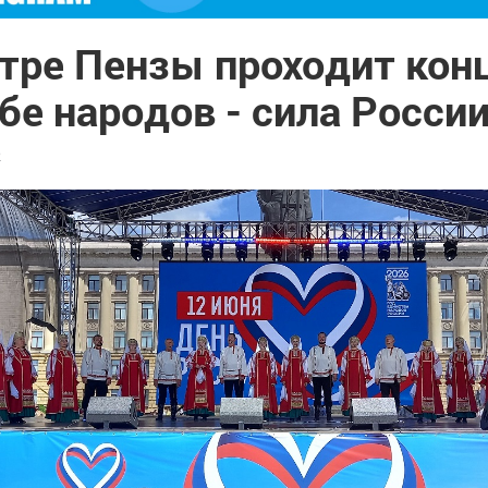
тре Пензы проходит кон
е народов - сила Росси
2