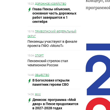
Концерт, п
15:23
ДОРОЖНОЕ ХОЗЯЙСТВО
программо
Глава Пензы объяснил,
основная часть дорожных
работ завершится к 1
сентября
15:19
ПРИВОЛЖСКИЙ ФЕДЕРАЛЬНЫЙ
ОКРУГ
Пензенцы участвуют в финале
проекта ПФО «МолоТ»
15:04
СПОРТ
Пензенский стрелок стал
чемпионом России
14:46
ОБЩЕСТВО
В Богословке открыли
памятник героям СВО
14:36
ЖКХ
Денисов: программа «Мой
двор» в Пензе продолжится
в 2027-2028 годах