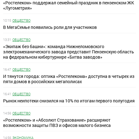
«Ростелеком» поддержал семейный праздник в пензенском ЖК
«Лугометрия»
10:15
ОБЩЕСТВО
В МегаСемье появились роли для участников
13:31
ОБЩЕСТВО
«Экипаж без башни»: команда Нижнеломовского
электромеханического завода представит Пензенскую область
на федеральном кибертурнире «Битва заводов»
16:47
ОБЩЕСТВО
И тянутся города: оптика «Ростелекома» доступна в четырех из
пяти домов в российских мегаполисах
16:41
ОБЩЕСТВО
Рынок неипотеки снизился на 10% по итогам первого полугодия
14:56
ОБЩЕСТВО
«Ростелеком» и «Абсолют Страхование» расширяют
возможности защиты ПВЗ и офисов малого бизнеса
14:56
ЭКОНОМИКА