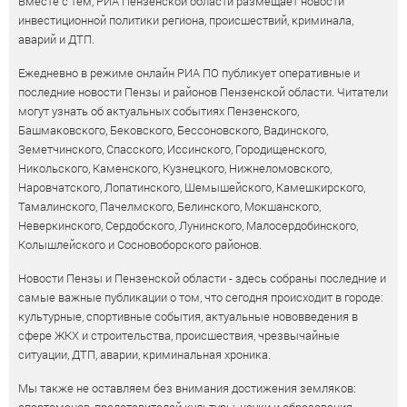
Вместе с тем, РИА Пензенской области размещает новости
инвестиционной политики региона, происшествий, криминала,
аварий и ДТП.
Ежедневно в режиме онлайн РИА ПО публикует оперативные и
последние новости Пензы и районов Пензенской области. Читатели
могут узнать об актуальных событиях Пензенского,
Башмаковского, Бековского, Бессоновского, Вадинского,
Земетчинского, Спасского, Иссинского, Городищенского,
Никольского, Каменского, Кузнецкого, Нижнеломовского,
Наровчатского, Лопатинского, Шемышейского, Камешкирского,
Тамалинского, Пачелмского, Белинского, Мокшанского,
Неверкинского, Сердобского, Лунинского, Малосердобинского,
Колышлейского и Сосновоборского районов.
Новости Пензы и Пензенской области - здесь собраны последние и
самые важные публикации о том, что сегодня происходит в городе:
культурные, спортивные события, актуальные нововведения в
сфере ЖКХ и строительства, происшествия, чрезвычайные
ситуации, ДТП, аварии, криминальная хроника.
Мы также не оставляем без внимания достижения земляков: