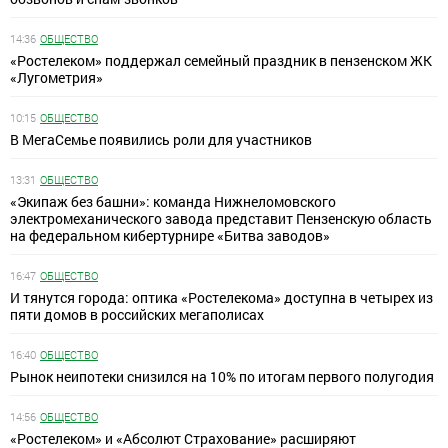
14:36
ОБЩЕСТВО
«Ростелеком» поддержал семейный праздник в пензенском ЖК
«Лугометрия»
10:15
ОБЩЕСТВО
В МегаСемье появились роли для участников
13:31
ОБЩЕСТВО
«Экипаж без башни»: команда Нижнеломовского
электромеханического завода представит Пензенскую область
на федеральном кибертурнире «Битва заводов»
16:47
ОБЩЕСТВО
И тянутся города: оптика «Ростелекома» доступна в четырех из
пяти домов в российских мегаполисах
16:40
ОБЩЕСТВО
Рынок неипотеки снизился на 10% по итогам первого полугодия
14:56
ОБЩЕСТВО
«Ростелеком» и «Абсолют Страхование» расширяют