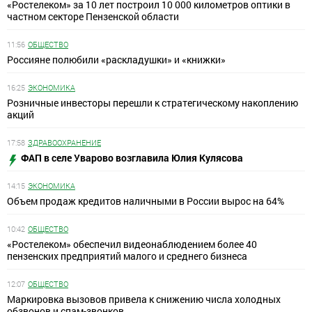
«Ростелеком» за 10 лет построил 10 000 километров оптики в
частном секторе Пензенской области
11:56
ОБЩЕСТВО
Россияне полюбили «раскладушки» и «книжки»
16:25
ЭКОНОМИКА
Розничные инвесторы перешли к стратегическому накоплению
акций
17:58
ЗДРАВООХРАНЕНИЕ
ФАП в селе Уварово возглавила Юлия Кулясова
14:15
ЭКОНОМИКА
Объем продаж кредитов наличными в России вырос на 64%
10:42
ОБЩЕСТВО
«Ростелеком» обеспечил видеонаблюдением более 40
пензенских предприятий малого и среднего бизнеса
12:07
ОБЩЕСТВО
Маркировка вызовов привела к снижению числа холодных
обзвонов и спам-звонков