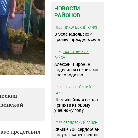
НОВОСТИ
РАЙОНОВ
18:00
НИКОЛЬСКИЙ РАЙОН
В Зеленодольском
прошел праздник села
17:59
ЛОПАТИНСКИЙ
РАЙОН
Алексей Широнин
поделился секретами
пчеловодства
17:58
ШЕМЫШЕЙСКИЙ
РАЙОН
ческая
Шемышейская школа
нзенской
принята к новому
учебному году
17:57
СЕРДОБСКИЙ РАЙОН
Свыше 700 сердобчан
вке представил
получат качественное