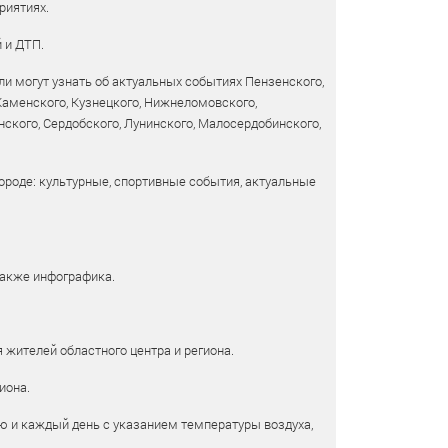
риятиях.
 и ДТП.
и могут узнать об актуальных событиях Пензенского,
 Каменского, Кузнецкого, Нижнеломовского,
ского, Сердобского, Лунинского, Малосердобинского,
ороде: культурные, спортивные события, актуальные
также инфографика.
 жителей областного центра и региона.
иона.
ю и каждый день с указанием температуры воздуха,