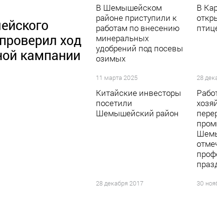
В Шемышейском
В Ка
районе приступили к
откр
ейского
работам по внесению
птиц
проверил ход
минеральных
удобрений под посевы
ной кампании
озимых
11 марта 2025
28 дек
Китайские инвесторы
Рабо
посетили
хозя
Шемышейский район
пере
пром
Шемы
отме
проф
праз
28 декабря 2017
30 ноя