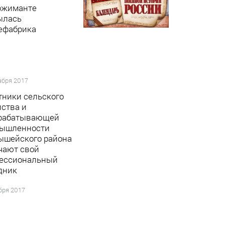
ржиманте
ылась
ефабрика
абря 2017
тники сельского
йства и
рабатывающей
ышленности
шейского района
чают свой
ессиональный
дник
бря 2017