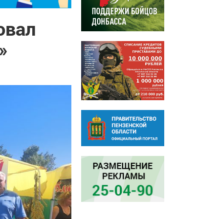
овал
»