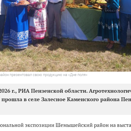
йон презентовал свою продукцию на «Дне поля»
2026 г., РИА Пензенской области. Агротехнологи
 прошла в селе Залесное Каменского района Пе
ональной экспозиции Шемышейский район на выста