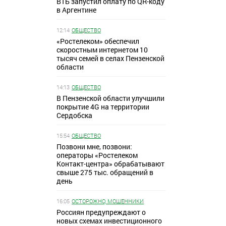
ВТБ запустил оплату по QR-коду
в Аргентине
12:14
ОБЩЕСТВО
«Ростелеком» обеспечил
скоростным интернетом 10
тысяч семей в селах Пензенской
области
14:13
ОБЩЕСТВО
В Пензенской области улучшили
покрытие 4G на территории
Сердобска
15:54
ОБЩЕСТВО
Позвони мне, позвони:
операторы «Ростелеком
Контакт-центра» обрабатывают
свыше 275 тыс. обращений в
день
16:05
ОСТОРОЖНО, МОШЕННИКИ
Россиян предупреждают о
новых схемах инвестиционного