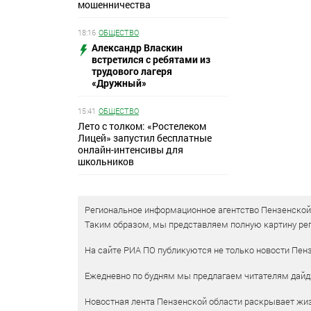
мошенничества
18:16
ОБЩЕСТВО
Александр Власкин
встретился с ребятами из
трудового лагеря
«Дружный»
15:41
ОБЩЕСТВО
Лето с толком: «Ростелеком
Лицей» запустил бесплатные
онлайн-интенсивы для
школьников
Региональное информационное агентство Пензенской о
Таким образом, мы представляем полную картину рег
На сайте РИА ПО публикуются не только новости Пенз
Ежедневно по будням мы предлагаем читателям дайд
Новостная лента Пензенской области раскрывает жизн