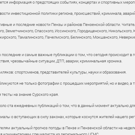
уется информация о предстоящих событиях, концертах и спортивных мероп
ости инвестиционной политики региона, происшествий, криминала, аварий
ивные и последние новости Пензы и районов Пензенской области. Читател
го, Земетчинского, Спасского, Иссинского, Городищенского, Никольского,
рского, Тамалинского, Пачелмского, Белинского, Мокшанского, Неверкин
 последние и самые важные публикации о том, что сегодня происходит в г
твия, чрезвычайные ситуации, ДТП, аварии, криминальная хроника.
ляков: спортсменов, представителей культуры, науки и образования.
ликуются не только фотографии с прошедших мероприятий, но и видео, а 
тесты на знание Сурского края.
оло ста ежедневных публикаций о том, что в данный момент актуально для
алы о вступающих в силу законах, которые коснутся жителей нашего рег
елям актуальный прогноз погоды в Пензе и Пензенской области на недел
ся комментарием специалиста из регионального ЦГМС.