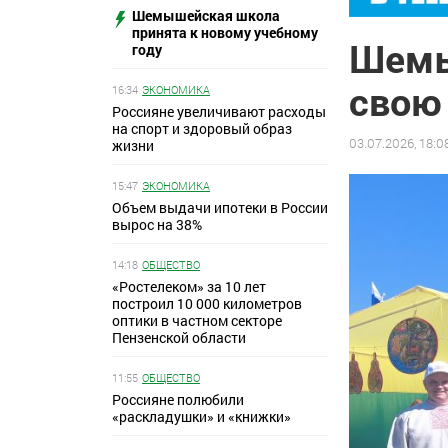
Шемышейская школа
принята к новому учебному
Шемы
году
свою
16:34
ЭКОНОМИКА
Россияне увеличивают расходы
на спорт и здоровый образ
03.07.2026, 18:0
жизни
15:47
ЭКОНОМИКА
Объем выдачи ипотеки в России
вырос на 38%
14:18
ОБЩЕСТВО
«Ростелеком» за 10 лет
построил 10 000 километров
оптики в частном секторе
Пензенской области
11:55
ОБЩЕСТВО
Россияне полюбили
«раскладушки» и «книжки»