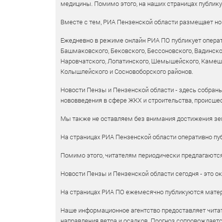
медицины. Помимо этого, на наших страницах публик
Вместе с тем, РИА Пензенской области размещает нов
Ежедневно в режиме онлайн РИА ПО публикует операт
Башмаковского, Бековского, Бессоновского, Вадинско
Наровчатского, Лопатинского, Шемышейского, Камешки
Колышлейского и Сосновоборского районов.
Новости Пензы и Пензенской области - здесь собраны
нововведения в сфере ЖКХ и строительства, происшес
Мы также не оставляем без внимания достижения зем
На страницах РИА Пензенской области оперативно пуб
Помимо этого, читателям периодически предлагаются 
Новости Пензы и Пензенской области сегодня - это ок
На страницах РИА ПО ежемесячно публикуются матери
Наше информационное агентство предоставляет читат
направления ветра и осадков. Прогноз сопровождает