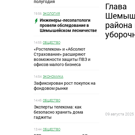
полугодия
Глава
Шемыш
19:56
ЭКОЛОГИЯ
Инженеры-лесопатологи
района 
провели обследование в
Шемышейском лесничестве
убороч
14:55
ОБЩЕСТВО
«Ростелеком» и «Абсолют
Страхование» расширяют
возможности защиты ПВЗ и
офисов малого бизнеса
14:54
ЭКОНОМИКА
Зафиксирован рост покупок на
фондовом рынке
14:45
ОБЩЕСТВО
Эксперты телекома: как
безопасно хранить дома
09 августа 2025
гаджеты
13:44
ОБЩЕСТВО