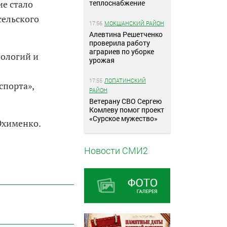
теплоснабжение
е стало
сельского
17:56
МОКШАНСКИЙ РАЙОН
Алевтина Решетченко
проверила работу
аграриев по уборке
ологий и
урожая
17:55
ЛОПАТИНСКИЙ
спорта»,
РАЙОН
Ветерану СВО Сергею
Комлеву помог проект
«Сурское мужество»
Юхименко.
Новости СМИ2