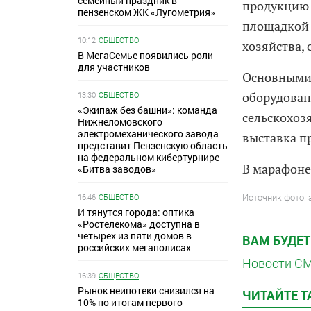
семейный праздник в
продукцию 
пензенском ЖК «Лугометрия»
площадкой 
10:12
ОБЩЕСТВО
хозяйства,
В МегаСемье появились роли
для участников
Основными 
оборудован
13:30
ОБЩЕСТВО
«Экипаж без башни»: команда
сельскохоз
Нижнеломовского
электромеханического завода
выставка п
представит Пензенскую область
на федеральном кибертурнире
В марафоне
«Битва заводов»
Источник фото:
16:46
ОБЩЕСТВО
И тянутся города: оптика
«Ростелекома» доступна в
четырех из пяти домов в
ВАМ БУДЕТ
российских мегаполисах
Новости С
16:39
ОБЩЕСТВО
Рынок неипотеки снизился на
ЧИТАЙТЕ 
10% по итогам первого