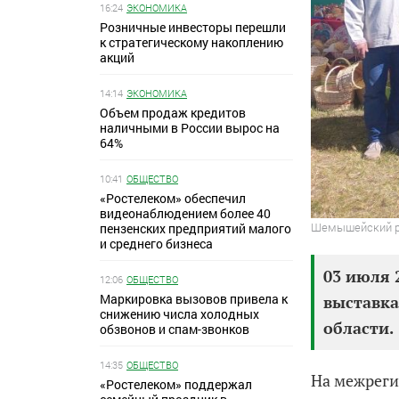
16:24
ЭКОНОМИКА
Розничные инвесторы перешли
к стратегическому накоплению
акций
14:14
ЭКОНОМИКА
Объем продаж кредитов
наличными в России вырос на
64%
10:41
ОБЩЕСТВО
«Ростелеком» обеспечил
видеонаблюдением более 40
Шемышейский ра
пензенских предприятий малого
и среднего бизнеса
03 июля 
12:06
ОБЩЕСТВО
Маркировка вызовов привела к
выставка
снижению числа холодных
области.
обзвонов и спам-звонков
14:35
ОБЩЕСТВО
На межреги
«Ростелеком» поддержал