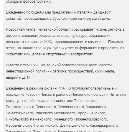
обзоры и фоторепортажи.
Ежедневно по будням мы предлагаем читателям дайджест
событий, произошедших в Сурском крае за минувший день.
Новостная лента Пензенской области раскрывает жизнь региона в
сфере экономики, общества, спорта, культуры, образования,
сельского хозяйства, ЖКХ, здравоохранения и медицины. Помимо
этого, на наших страницах публикуется информация о предстоящих
событиях, концертах и спортивных мероприятиях.
Вместе с тем, РИА Пензенской области размещает новости
инвестиционной политики региона, происшествий, криминала,
аварий и ДТП.
Ежедневно в режиме онлайн РИА ПО публикует оперативные и
последние новости Пензы и районов Пензенской области. Читатели
могут узнать об актуальных событиях Пензенского,
Башмаковского, Бековского, Бессоновского, Вадинского,
Земетчинского, Спасского, Иссинского, Городищенского,
Никольского, Каменского, Кузнецкого, Нижнеломовского,
Наровчатского, Лопатинского, Шемышейского, Камешкирского,
Тамалинского, Пачелмского, Белинского, Мокшанского,