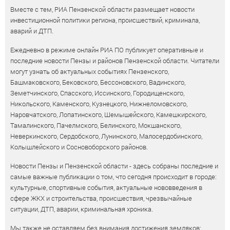
Вместе с тем, РИА Пензенской области размещает новости
инвестиционной политики региона, происшествий, криминала,
аварий и ДТП.
Ежедневно в режиме онлайн РИА ПО публикует оперативные и
последние новости Пензы и районов Пензенской области. Читатели
могут узнать об актуальных событиях Пензенского,
Башмаковского, Бековского, Бессоновского, Вадинского,
Земетчинского, Спасского, Иссинского, Городищенского,
Никольского, Каменского, Кузнецкого, Нижнеломовского,
Наровчатского, Лопатинского, Шемышейского, Камешкирского,
Тамалинского, Пачелмского, Белинского, Мокшанского,
Неверкинского, Сердобского, Лунинского, Малосердобинского,
Колышлейского и Сосновоборского районов.
Новости Пензы и Пензенской области - здесь собраны последние и
самые важные публикации о том, что сегодня происходит в городе:
культурные, спортивные события, актуальные нововведения в
сфере ЖКХ и строительства, происшествия, чрезвычайные
ситуации, ДТП, аварии, криминальная хроника.
Мы также не оставляем без внимания достижения земляков: