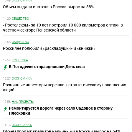
15:49
ЭКОНОМИКА
Объем выдачи ипотеки в России вырос на 38%
14:20
ОБЩЕСТВО
«Ростелеком» за 10 лет построил 10 000 километров оптики в
частном секторе Пензенской области
11:58
ОБЩЕСТВО
Россияне полюбили «раскладушки» и «книжки»
17:57
КУЛЬТУРА
В Потодееве отпраздновали День села
16:27
ЭКОНОМИКА
Розничные инвесторы перешли к стратегическому накоплению
акций
17:56
НАЦПРОЕКТЫ
Ремонтируется дорога через село Садовое в сторону
Плесковки
14:16
ЭКОНОМИКА
Объем продаж кредитов наличными в России вырос на 64%