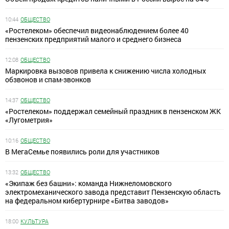
10:44
ОБЩЕСТВО
«Ростелеком» обеспечил видеонаблюдением более 40
пензенских предприятий малого и среднего бизнеса
12:08
ОБЩЕСТВО
Маркировка вызовов привела к снижению числа холодных
обзвонов и спам-звонков
14:37
ОБЩЕСТВО
«Ростелеком» поддержал семейный праздник в пензенском ЖК
«Лугометрия»
10:16
ОБЩЕСТВО
В МегаСемье появились роли для участников
13:32
ОБЩЕСТВО
«Экипаж без башни»: команда Нижнеломовского
электромеханического завода представит Пензенскую область
на федеральном кибертурнире «Битва заводов»
18:00
КУЛЬТУРА