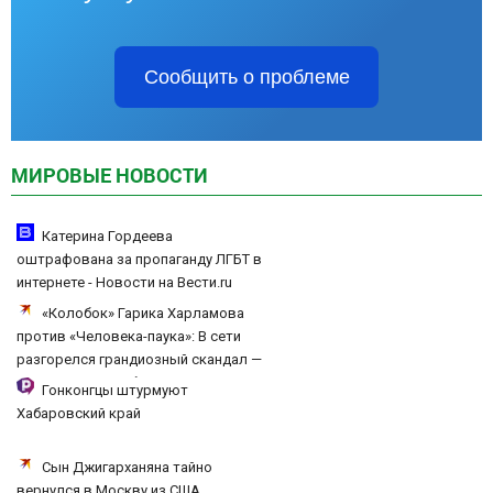
Сообщить о проблеме
МИРОВЫЕ НОВОСТИ
Катерина Гордеева
оштрафована за пропаганду ЛГБТ в
интернете - Новости на Вести.ru
«Колобок» Гарика Харламова
против «Человека-паука»: В сети
разгорелся грандиозный скандал —
а картина уже собрала почти 100
Гонконгцы штурмуют
млн рублей
Хабаровский край
Сын Джигарханяна тайно
вернулся в Москву из США