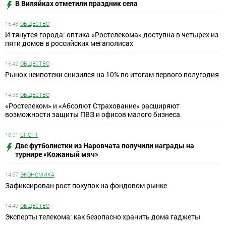
В Виляйках отметили праздник села
16:48
ОБЩЕСТВО
И тянутся города: оптика «Ростелекома» доступна в четырех из
пяти домов в российских мегаполисах
16:42
ОБЩЕСТВО
Рынок неипотеки снизился на 10% по итогам первого полугодия
14:58
ОБЩЕСТВО
«Ростелеком» и «Абсолют Страхование» расширяют
возможности защиты ПВЗ и офисов малого бизнеса
18:01
СПОРТ
Две футболистки из Наровчата получили награды на
турнире «Кожаный мяч»
14:57
ЭКОНОМИКА
Зафиксирован рост покупок на фондовом рынке
14:49
ОБЩЕСТВО
Эксперты телекома: как безопасно хранить дома гаджеты