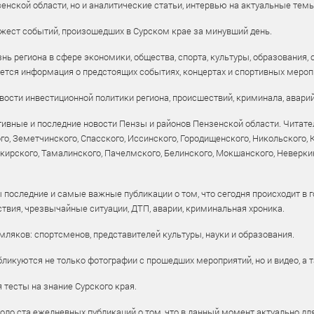
енской области, но и аналитические статьи, интервью на актуальные тем
жест событий, произошедших в Сурском крае за минувший день.
ь региона в сфере экономики, общества, спорта, культуры, образования, 
уется информация о предстоящих событиях, концертах и спортивных мероп
ости инвестиционной политики региона, происшествий, криминала, аварий
ивные и последние новости Пензы и районов Пензенской области. Читател
го, Земетчинского, Спасского, Иссинского, Городищенского, Никольского,
рского, Тамалинского, Пачелмского, Белинского, Мокшанского, Неверкин
 последние и самые важные публикации о том, что сегодня происходит в г
твия, чрезвычайные ситуации, ДТП, аварии, криминальная хроника.
ляков: спортсменов, представителей культуры, науки и образования.
ликуются не только фотографии с прошедших мероприятий, но и видео, а 
тесты на знание Сурского края.
оло ста ежедневных публикаций о том, что в данный момент актуально для