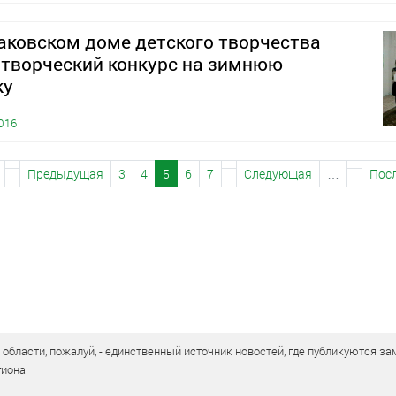
ковском доме детского творчества
 творческий конкурс на зимнюю
ку
016
Предыдущая
3
4
5
6
7
Следующая
…
Пос
бласти, пожалуй, - единственный источник новостей, где публикуются зам
иона.