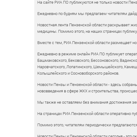
На сайте РИА ПО публикуются не только новости Пенз
Ежедневно по будням мы предлагаем читателям дайд
Новостная лента Пензенской области раскрывает жизн
медицины. Помимо этого, на наших страницах публик
Вместе с тем, РИА Пензенской области размещает нов
Ежедневно в режиме онлайн РИА ПО публикует операт
Башмаковского, Бековского, Бессоновского, Вадинско
Наровчатского, Лопатинского, Шемышейского, Камешки
Колышлейского и Сосновоборского районов.
Новости Пензы и Пензенской области - здесь собраны
нововведения в сфере ЖКХ и строительства, происшес
Мы также не оставляем без внимания достижения зем
На страницах РИА Пензенской области оперативно пуб
Помимо этого, читателям периодически предлагаются 
Новости Пензы и Пензенской области сегодня - это ок