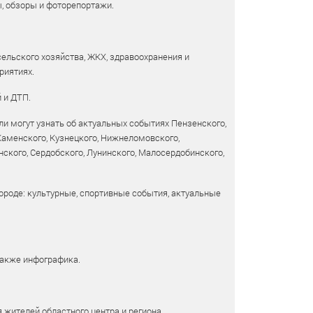
ы, обзоры и фоторепортажи.
сельского хозяйства, ЖКХ, здравоохранения и
риятиях.
 и ДТП.
и могут узнать об актуальных событиях Пензенского,
 Каменского, Кузнецкого, Нижнеломовского,
ского, Сердобского, Лунинского, Малосердобинского,
ороде: культурные, спортивные события, актуальные
также инфографика.
 жителей областного центра и региона.