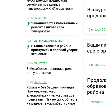
«Ростелеком» поддержал
семейный праздник в
пензенском ЖК «Лугометрия»
Экскур
предпр
17:58
ОБРАЗОВАНИЕ
Заканчивается капитальный
ремонт в школе села
16 января 20
Тимирязево
17:57
СЕЛЬСКОЕ ХОЗЯЙСТВО
Башмак
В Башмаковском районе
свою эр
приступили к пробной уборке
зерновых
10:10
ОБЩЕСТВО
11 января 20
В МегаСемье появились роли
для участников
Продол
13:28
ОБЩЕСТВО
образо
«Экипаж без башни»: команда
района
Нижнеломовского
электромеханического завода
представит Пензенскую область
10 января 20
на федеральном кибертурнире