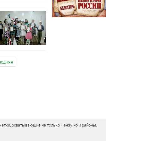
ледняя
етки, охватывающие не только Пензу, но и районы.