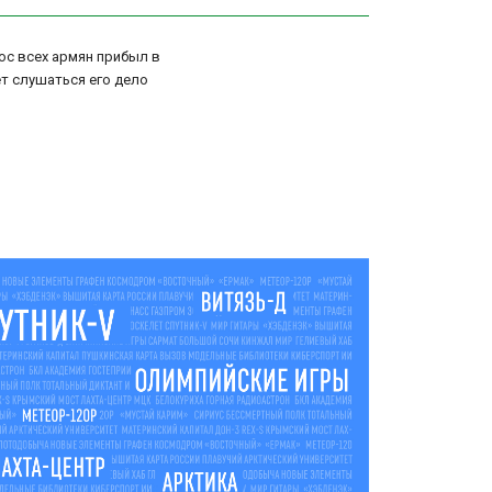
ос всех армян прибыл в
дет слушаться его дело