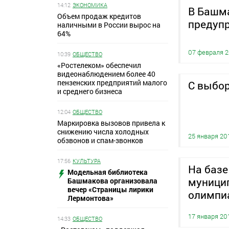
14:12
ЭКОНОМИКА
В Башма
Объем продаж кредитов
предуп
наличными в России вырос на
64%
07 февраля 
10:39
ОБЩЕСТВО
«Ростелеком» обеспечил
видеонаблюдением более 40
пензенских предприятий малого
C выбо
и среднего бизнеса
12:04
ОБЩЕСТВО
Маркировка вызовов привела к
снижению числа холодных
25 января 20
обзвонов и спам-звонков
17:56
КУЛЬТУРА
На баз
Модельная библиотека
муници
Башмакова организовала
вечер «Страницы лирики
олимпи
Лермонтова»
17 января 20
14:33
ОБЩЕСТВО