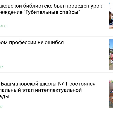
ковской библиотеке был проведен урок-
реждение "Губительные спайсы"
2017
ром профессии не ошибся
17
е Башмаковской школы № 1 состоялся
пальный этап интеллектуальной
ады
17