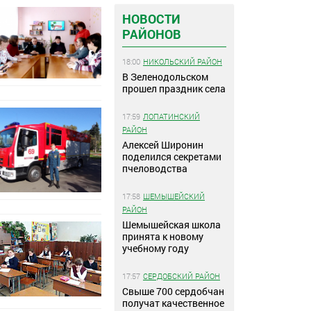
НОВОСТИ
РАЙОНОВ
18:00
НИКОЛЬСКИЙ РАЙОН
В Зеленодольском
прошел праздник села
17:59
ЛОПАТИНСКИЙ
РАЙОН
Алексей Широнин
поделился секретами
пчеловодства
17:58
ШЕМЫШЕЙСКИЙ
РАЙОН
Шемышейская школа
принята к новому
учебному году
17:57
СЕРДОБСКИЙ РАЙОН
Свыше 700 сердобчан
получат качественное