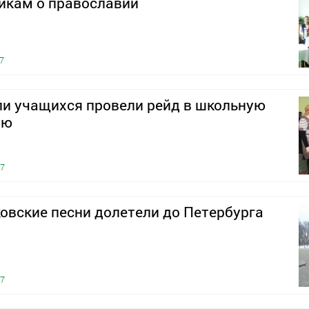
икам о православии
7
и учащихся провели рейд в школьную
ую
17
вские песни долетели до Петербурга
17