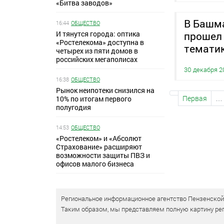
«Битва заводов»
В Башма
16:44
ОБЩЕСТВО
И тянутся города: оптика
прошел
«Ростелекома» доступна в
темати
четырех из пяти домов в
российских мегаполисах
30 декабря 2
16:38
ОБЩЕСТВО
Рынок неипотеки снизился на
Первая
…
10% по итогам первого
полугодия
14:53
ОБЩЕСТВО
«Ростелеком» и «Абсолют
Страхование» расширяют
возможности защиты ПВЗ и
офисов малого бизнеса
Региональное информационное агентство Пензенской о
Таким образом, мы представляем полную картину рег