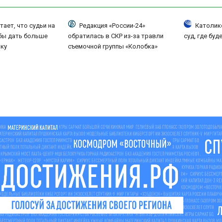
тает, что судьи на
Редакция «России-24»
Католик
бы дать больше
обратилась в СКР из-за травли
суд, где бу
ику
съемочной группы «Колобка»