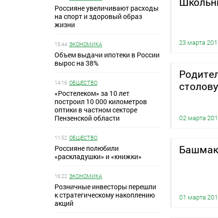
Школьн
Россияне увеличивают расходы
на спорт и здоровый образ
жизни
23 марта 201
15:44
ЭКОНОМИКА
Объем выдачи ипотеки в России
вырос на 38%
Родител
14:16
ОБЩЕСТВО
столов
«Ростелеком» за 10 лет
построил 10 000 километров
оптики в частном секторе
Пензенской области
02 марта 20
11:52
ОБЩЕСТВО
Башмако
Россияне полюбили
«раскладушки» и «книжки»
16:22
ЭКОНОМИКА
Розничные инвесторы перешли
к стратегическому накоплению
01 марта 20
акций