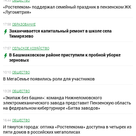
14:33
ОБЩЕСТВО
«Ростелеком» поддержал семейный праздник в пензенском ЖК
«Лугометрия»
17:58
ОБРАЗОВАНИЕ
Заканчивается капитальный ремонт в школе села
Тимирязево
17:57
СЕЛЬСКОЕ ХОЗЯЙСТВО
В Башмаковском районе приступили к пробной уборке
зерновых
10:10
ОБЩЕСТВО
В МегаСемье появились роли для участников
13:28
ОБЩЕСТВО
«Экипаж без башни»: команда Нижнеломовского
электромеханического завода представит Пензенскую область
на федеральном кибертурнире «Битва заводов»
16:44
ОБЩЕСТВО
И тянутся города: оптика «Ростелекома» доступна в четырех из
пяти домов в российских мегаполисах