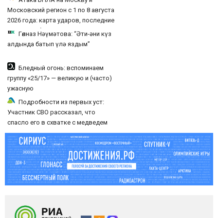
Московский регион с 1 по 8 августа
2026 года: карта ударов, последние
новости об отражении
Гөлназ Нәүмәтова: “Әти-әни күз
беспилотников ВСУ
алдында батып үлә яздым”
Бледный огонь: вспоминаем
группу «25/17» — великую и (часто)
ужасную
Подробности из первых уст:
Участник СВО рассказал, что
спасло его в схватке с медведем