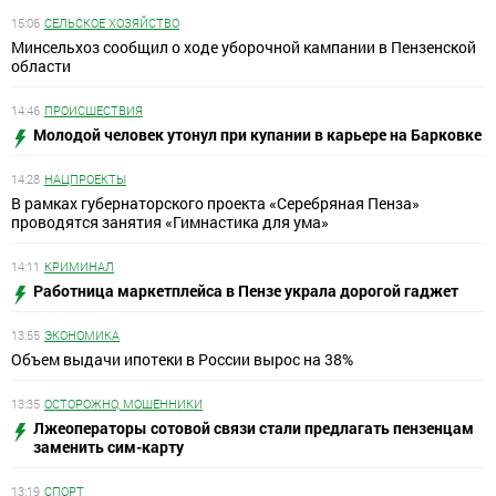
15:06
СЕЛЬСКОЕ ХОЗЯЙСТВО
Минсельхоз сообщил о ходе уборочной кампании в Пензенской
области
14:46
ПРОИСШЕСТВИЯ
Молодой человек утонул при купании в карьере на Барковке
14:28
НАЦПРОЕКТЫ
В рамках губернаторского проекта «Серебряная Пенза»
проводятся занятия «Гимнастика для ума»
14:11
КРИМИНАЛ
Работница маркетплейса в Пензе украла дорогой гаджет
13:55
ЭКОНОМИКА
Объем выдачи ипотеки в России вырос на 38%
13:35
ОСТОРОЖНО, МОШЕННИКИ
Лжеоператоры сотовой связи стали предлагать пензенцам
заменить сим-карту
13:19
СПОРТ