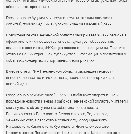
области, но и аналитические статьи, интервью на актуальные темы,
обзоры и фоторепортажи.
Ежедневно по будням мы предлагаем читателям дайджест
событий, произошедших в Сурском крае за минувший день.
Новостная лента Пензенской области раскрывает жизнь региона в
сфере экономики, общества, спорта, культуры, образования,
сельского хозяйства, ЖКХ, здравоохранения и медицины. Помимо
этого, на наших страницах публикуется информация о предстоящих
событиях, концертах и спортивных мероприятиях.
Вместе с тем, РИА Пензенской области размещает новости
инвестиционной политики региона, происшествий, криминала,
аварий и ДТП.
Ежедневно в режиме онлайн РИА ПО публикует оперативные и
последние новости Пензы и районов Пензенской области. Читатели
могут узнать об актуальных событиях Пензенского,
Башмаковского, Бековского, Бессоновского, Вадинского,
Земетчинского, Спасского, Иссинского, Городищенского,
Никольского, Каменского, Кузнецкого, Нижнеломовского,
Наровчатского, Лопатинского, Шемышейского, Камешкирского,