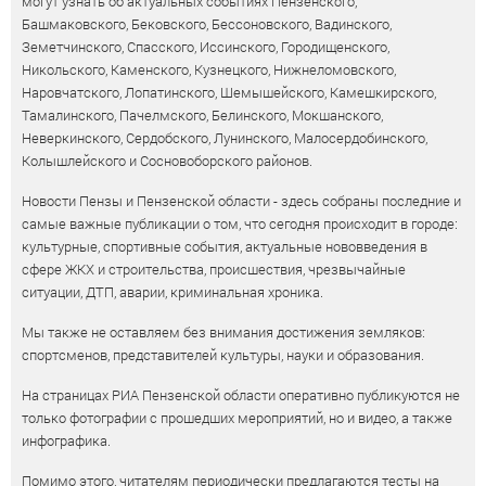
могут узнать об актуальных событиях Пензенского,
Башмаковского, Бековского, Бессоновского, Вадинского,
Земетчинского, Спасского, Иссинского, Городищенского,
Никольского, Каменского, Кузнецкого, Нижнеломовского,
Наровчатского, Лопатинского, Шемышейского, Камешкирского,
Тамалинского, Пачелмского, Белинского, Мокшанского,
Неверкинского, Сердобского, Лунинского, Малосердобинского,
Колышлейского и Сосновоборского районов.
Новости Пензы и Пензенской области - здесь собраны последние и
самые важные публикации о том, что сегодня происходит в городе:
культурные, спортивные события, актуальные нововведения в
сфере ЖКХ и строительства, происшествия, чрезвычайные
ситуации, ДТП, аварии, криминальная хроника.
Мы также не оставляем без внимания достижения земляков:
спортсменов, представителей культуры, науки и образования.
На страницах РИА Пензенской области оперативно публикуются не
только фотографии с прошедших мероприятий, но и видео, а также
инфографика.
Помимо этого, читателям периодически предлагаются тесты на