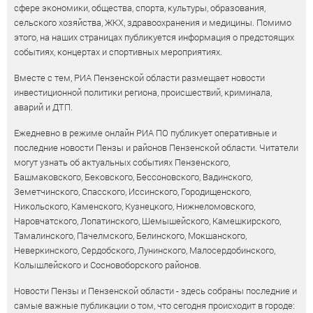
сфере экономики, общества, спорта, культуры, образования,
сельского хозяйства, ЖКХ, здравоохранения и медицины. Помимо
этого, на наших страницах публикуется информация о предстоящих
событиях, концертах и спортивных мероприятиях.
Вместе с тем, РИА Пензенской области размещает новости
инвестиционной политики региона, происшествий, криминала,
аварий и ДТП.
Ежедневно в режиме онлайн РИА ПО публикует оперативные и
последние новости Пензы и районов Пензенской области. Читатели
могут узнать об актуальных событиях Пензенского,
Башмаковского, Бековского, Бессоновского, Вадинского,
Земетчинского, Спасского, Иссинского, Городищенского,
Никольского, Каменского, Кузнецкого, Нижнеломовского,
Наровчатского, Лопатинского, Шемышейского, Камешкирского,
Тамалинского, Пачелмского, Белинского, Мокшанского,
Неверкинского, Сердобского, Лунинского, Малосердобинского,
Колышлейского и Сосновоборского районов.
Новости Пензы и Пензенской области - здесь собраны последние и
самые важные публикации о том, что сегодня происходит в городе: