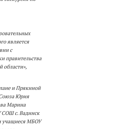
азовательных
ого является
вии с
ки правительства
й области»,
слане и Прякиной
 Союза Юрия
ова Марина
 СОШ с. Вадинск
 и учащиеся МБОУ