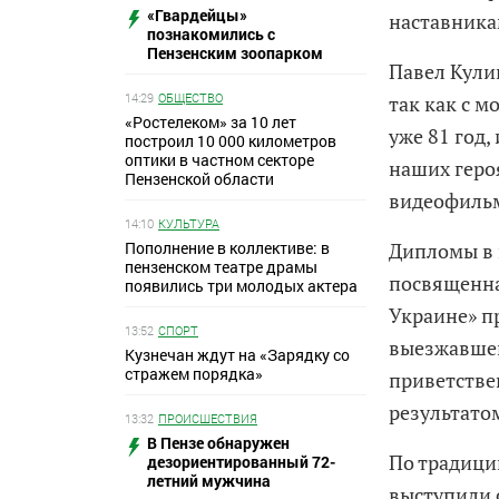
«Гвардейцы»
наставника
познакомились с
Пензенским зоопарком
Павел Кули
14:29
ОБЩЕСТВО
так как с 
«Ростелеком» за 10 лет
уже 81 год,
построил 10 000 километров
оптики в частном секторе
наших геро
Пензенской области
видеофильм
14:10
КУЛЬТУРА
Пополнение в коллективе: в
Дипломы в 
пензенском театре драмы
посвященна
появились три молодых актера
Украине» п
13:52
СПОРТ
выезжавшег
Кузнечан ждут на «Зарядку со
стражем порядка»
приветстве
результато
13:32
ПРОИСШЕСТВИЯ
В Пензе обнаружен
По традици
дезориентированный 72-
летний мужчина
выступили 