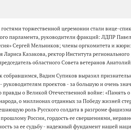
гостями торжественной церемонии стали вице-спи
ого парламента, руководители фракций: ЛДПР Павел
ссия» Сергей Мельников; члены оргкомитета и жюри
я Лариса Казакова, ректор Института регионального
председатель областного Совета ветеранов Анатоли
к собравшимся, Вадим Супиков выразил признатель
 - руководителям проектов - за большую и очень зна
 правды о Великой Отечественной войне: «Память о
народа, о миллионах отданных за Победу жизней стер
ешающую роль Русского солдата в разгроме фашизм
 прошлому России, гордость ее свершениями, нерав
ность за ее судьбу - надежный фундамент нашей нац