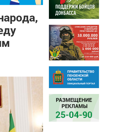
народа,
еду
им