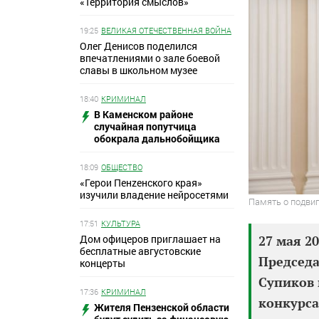
«Территория смыслов»
19:25
ВЕЛИКАЯ ОТЕЧЕСТВЕННАЯ ВОЙНА
Олег Денисов поделился
впечатлениями о зале боевой
славы в школьном музее
18:40
КРИМИНАЛ
В Каменском районе
случайная попутчица
обокрала дальнобойщика
18:09
ОБЩЕСТВО
«Герои Пенzенского края»
изучили владение нейросетями
Память о подвиг
17:51
КУЛЬТУРА
Дом офицеров приглашает на
27 мая 2
бесплатные августовские
Председа
концерты
Супиков 
17:36
КРИМИНАЛ
конкурса
Жителя Пензенской области