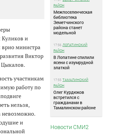
РАЙОН
Межпоселенческая
библиотека
Земетчинского
района станет
керы
модельной
 Куликов и
17:56
ЛОПАТИНСКИЙ
: врио министра
РАЙОН
 развития Виктор
В Лопатине спилили
ясени с изумрудной
й Цыкалов.
златкой
ность участникам
17:55
ТАМАЛИНСКИЙ
РАЙОН
чимую работу по
Олег Курдюков
 подвиге
встретился с
гражданами в
еть нельзя,
Тамалинском районе
а невозможно.
нодушие и
Новости СМИ2
иональной