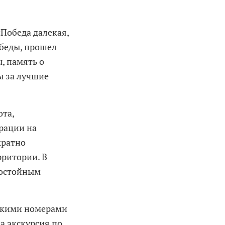
Победа далекая,
обеды, прошел
ы, память о
ы за лучшие
ота,
рации на
кратно
ритории. В
достойным
ескими номерами
а экскурсия по