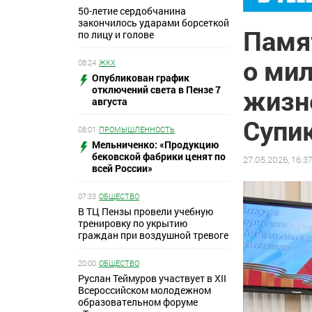
50-летие сердобчанина
закончилось ударами борсеткой
Памят
по лицу и голове
о ми
08:24
ЖКХ
Опубликован график
отключений света в Пензе 7
жизне
августа
Супи
08:01
ПРОМЫШЛЕННОСТЬ
Мельниченко: «Продукцию
бековской фабрики ценят по
27.05.2026, 16:3
всей России»
07:33
ОБЩЕСТВО
В ТЦ Пензы провели учебную
тренировку по укрытию
граждан при воздушной тревоге
20:00
ОБЩЕСТВО
Руслан Теймуров участвует в XII
Всероссийском молодежном
образовательном форуме