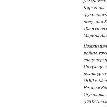
ДО «Детско
Кирьянова 
(руководит
получили Х
«Классичес
Марина Але
Номинация 
войны, тру
спецоперац
Никульцева
руководите
ООШ с. Мал
Наталья Вл
Стукалова г
(ГБОУ Пенз