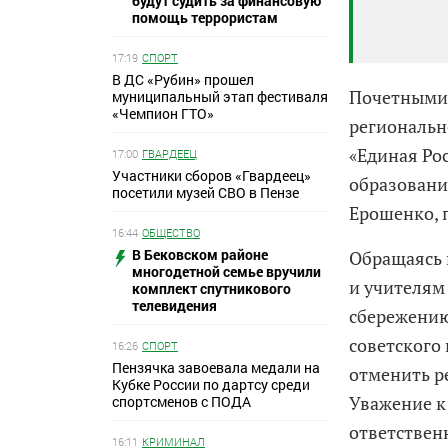
будут судить за финансовую
помощь террористам
17:19
СПОРТ
В ДС «Рубин» прошел
Почетными 
муниципальный этап фестиваля
«Чемпион ГТО»
региональн
«Единая Ро
17:00
ГВАРДЕЕЦ
Участники сборов «Гвардеец»
образовани
посетили музей СВО в Пензе
Ерошенко, 
16:44
ОБЩЕСТВО
В Бековском районе
Обращаясь 
многодетной семье вручили
и учителям
комплект спутникового
телевидения
сбережению
советского 
16:26
СПОРТ
Пензячка завоевала медали на
отменить р
Кубке России по дартсу среди
Уважение к
спортсменов с ПОДА
ответствен
16:11
КРИМИНАЛ