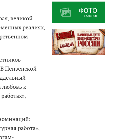
рая, великой
еменных реалиях,
арственном
астников
 В Пензенской
поддельный
и любовь к
работах», -
 номинаций:
турная работа»,
гогам-