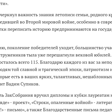
ти».
черкнул важность знания летописи семьи, родного к
бедившей во Второй мировой войне, особенно в совр
тки переписать историю предпринимаются на госуд
ию, поколение победителей уходит, большинство уч
 тружеников тыла уже перешагнули вековой юбилей.
осталось всего 115. Благодарю каждого из вас за не
людям той славной и трагической эпохи, патриотизм 
орые есть в ваших ярких, талантливых, нешаблонных 
ент Вадим Супиков.
ль ЗакСобрания вручил дипломы и кубки лауреатам
вде» - проект», «Строки, опаленные войной» - литера
!» - письмо», а также Благодарственные письма педа