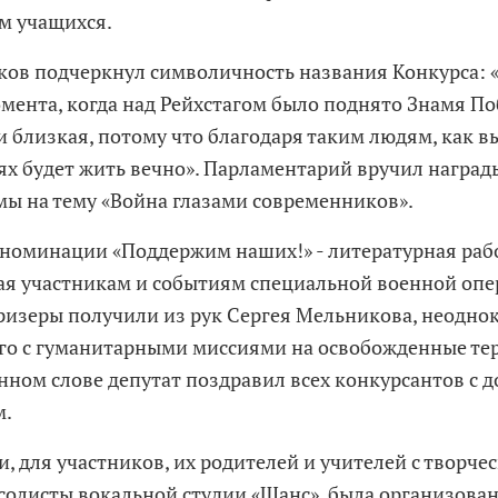
м учащихся.
ков подчеркнул символичность названия Конкурса: «
момента, когда над Рейхстагом было поднято Знамя П
 и близкая, потому что благодаря таким людям, как в
ях будет жить вечно». Парламентарий вручил наград
ы на тему «Война глазами современников».
номинации «Поддержим наших!» - литературная раб
я участникам и событиям специальной военной опе
ризеры получили из рук Сергея Мельникова, неодно
о с гуманитарными миссиями на освобожденные тер
нном слове депутат поздравил всех конкурсантов с 
м.
и, для участников, их родителей и учителей с творч
солисты вокальной студии «Шанс», была организован