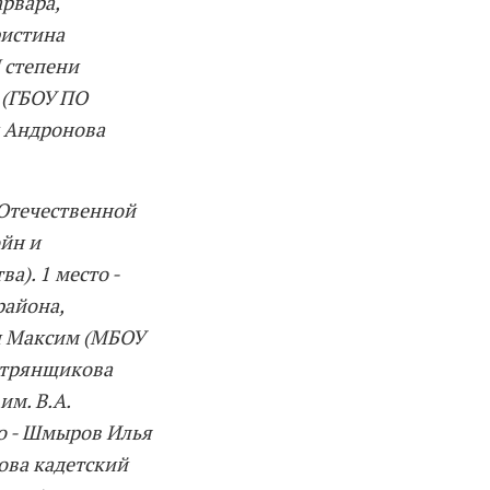
рвара,
ристина
 степени
 (ГБОУ ПО
и Андронова
 Отечественной
ойн и
а). 1 место -
района,
ин Максим (МБОУ
етрянщикова
м. В.А.
то - Шмыров Илья
ова кадетский