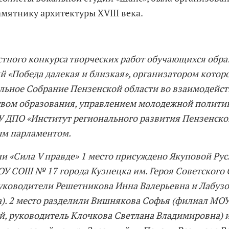
амятнику архитектуры XVIII века.
стного конкурса творческих работ обучающихся обр
й «Победа далекая и близкая», организатором котор
льное Собрание Пензенской области во взаимодейст
вом образования, управлением молодежной полити
АУ ДПО «Институт регионального развития Пензенско
м парламентом.
и «Сила V правде» 1 место присуждено Якуповой Ру
У СОШ № 17 города Кузнецка им. Героя Советского
руководители Решетникова Инна Валерьевна и Лабуз
). 2 место разделили Вишнякова Софья (филиал МОУ
лей, руководитель Клочкова Светлана Владимировна)