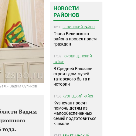
НОВОСТИ
РАЙОНОВ
18:00
БЕЛИНСКИЙ РАЙОН
Глава Белинского
района провел прием
граждан
17:59
ГОРОДИЩЕНСКИЙ
РАЙОН
В Средней Елюзани
строят дом-музей
татарского быта и
истории
ьзя, - Вадим Супиков
17:58
КУЗНЕЦКИЙ РАЙОН
Кузнечан просят
помочь детям из
бласти Вадим
малообеспеченных
семей подготовиться
иционного
к школе
 года.
17:57
ЗЕМЕТЧИНСКИЙ