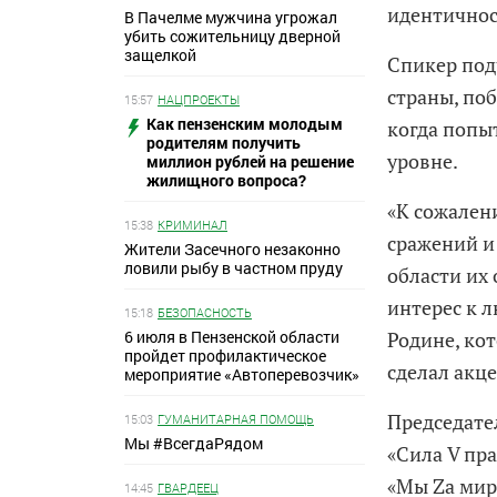
идентичнос
В Пачелме мужчина угрожал
убить сожительницу дверной
защелкой
Спикер под
страны, по
15:57
НАЦПРОЕКТЫ
Как пензенским молодым
когда попы
родителям получить
уровне.
миллион рублей на решение
жилищного вопроса?
«К сожален
15:38
КРИМИНАЛ
сражений и
Жители Засечного незаконно
ловили рыбу в частном пруду
области их 
интерес к 
15:18
БЕЗОПАСНОСТЬ
6 июля в Пензенской области
Родине, кот
пройдет профилактическое
сделал акц
мероприятие «Автоперевозчик»
Председате
15:03
ГУМАНИТАРНАЯ ПОМОЩЬ
Мы #ВсегдаРядом
«Сила V пра
«Мы Zа мир
14:45
ГВАРДЕЕЦ