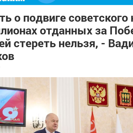
ь о подвиге советского 
ллионах отданных за Поб
й стереть нельзя, - Вад
ков
7