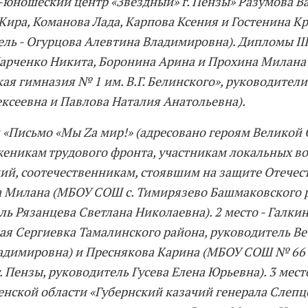
-юношеский центр «Звездный» г. Пензы» Разумова Ва
Кира, Команова Лада, Карпова Ксения и Гостенина К
ель - Огурцова Алевтина Владимировна). Дипломы III
арченко Никита, Боронина Арина и Прохина Милана
кая гимназия № 1 им. В.Г. Белинского», руководител
ксеевна и Павлова Наталия Анатольевна).
«Письмо «Мы Za мир!» (адресовано героям Великой
женикам трудового фронта, участникам локальных в
ий, соотечественникам, стоявшим на защите Отечеств
 Милана (МБОУ СОШ с. Тимирязево Башмаковского 
ль Рязанцева Светлана Николаевна). 2 место - Галк
ая Сергиевка Тамалинского района, руководитель В
адимировна) и Преснякова Карина (МБОУ СОШ № 66 и
. Пензы, руководитель Гусева Елена Юрьевна). 3 мес
енской области «Губернский казачий генерала Слепц