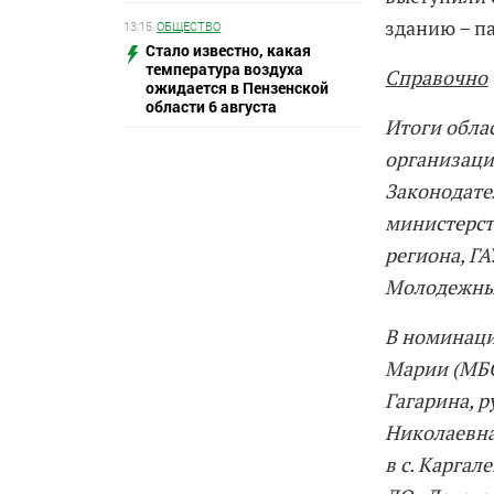
зданию – п
13:15
ОБЩЕСТВО
Стало известно, какая
температура воздуха
Справочно
ожидается в Пензенской
области 6 августа
Итоги обла
организаци
Законодате
министерст
региона, Г
Молодежны
В номинаци
Марии (МБО
Гагарина, 
Николаевна
в с. Карга