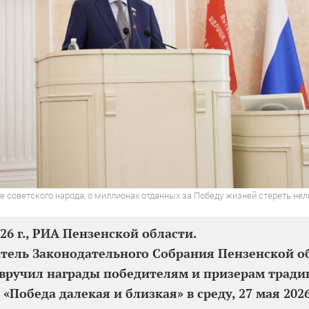
е советского народа, о миллионах отданных за Победу жизней стереть нел
026 г., РИА Пензенской области.
тель Законодательного Собрания Пензенской о
вручил награды победителям и призерам трад
 «Победа далекая и близкая» в среду, 27 мая 2026